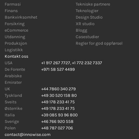
Farmasi
Tekniske partnere
Finans
Teknologier
Bankvirksomhet
Design Studio
Forsikring
XR studio
eCommerce
Blogg
Utdanning
Casestudier
Produksjon
Regler for god oppførsel
Logistikk
Kontakt oss
USA
+1 917 267 7727
,
+1 772 232 7337
De Forente
+971 58 527 4499
Arabiske
Emirater
UK
+44 7860 340 279
Tyskland
+49 30 520 158 80
Sveits
+49 178 233 41 75
Østerrike
+49 178 233 41 75
Italia
+39 085 93 96 800
Sverige
+46 766 920 558
Polen
+48 787 027 706
contact@innowise.com