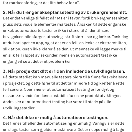
for markedsføring, er det lite behov for AT.
2. Når du trenger akseptansetesting av brukergrensesnitt.
Det er det vanlige tilfellet når MT er i favør, fordi brukergrensesnittet
pluss dets visuelle elementer må testes. Årsaken til dette er ganske
enkel: automatiserte tester er ikke i stand til å identifisere
bevegelser, bildefarger, utheving, skriftstørrelser og lenker. Tenk deg
at du har laget en app, og at det er en feil: en lenke er ekstremt liten,
slik at brukeren ikke klarer å se den. Et menneske vil legge merke til
en slik feil i løpet av sekunder, mens en automatisert test ikke
engang vil se at det er et problem her.
3. Når prosjektet ditt er i den innledende utviklingsfasen.
På dette stadiet kan manuelle testere bidra til å finne flaskehalsene
i prosjektet, og dette fører til at det tar mindre tid og krefter å rette
feil senere. Noen mener at automatisert testing er for dyrt og
ressurskrevende for denne ustabile fasen av produktutviklingen.
Andre sier at automatisert testing bør være til stede på alle
utviklingsstadier.
4. Når det ikke er mulig å automatisere testingen.
Det finnes tilfeller der automatisering er umulig. Vanligvis er dette
en slags tester som gjelder maskinvare. Det er neppe mulig å lage