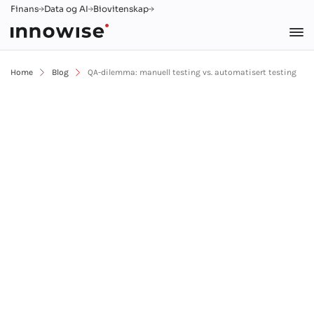
Finans
Data og AI
Biovitenskap
Home
Blog
QA-dilemma: manuell testing vs. automatisert testing
Hoved
Om oss
Blogg
5 min lesing
QA-dilemma: manuell
testing vs. automatisert
testing
IT Consulting
QA