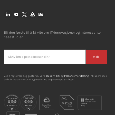
Bli den første til å få vite om IT-innovasjoner og interessante
casestudier.
Meld
Ved å registrere deg godtar du våre
Brukervilkår
og
Personvernerklæring
, inkludert bruk
av informasjonskapsler og overføring av personopplysninger.