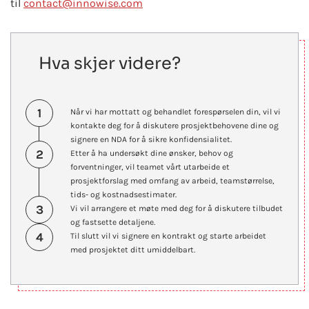
til
contact@innowise.com
Hva skjer videre?
1
Når vi har mottatt og behandlet forespørselen din, vil vi
kontakte deg for å diskutere prosjektbehovene dine og
signere en NDA for å sikre konfidensialitet.
2
Etter å ha undersøkt dine ønsker, behov og
forventninger, vil teamet vårt utarbeide et
prosjektforslag med omfang av arbeid, teamstørrelse,
tids- og kostnadsestimater.
3
Vi vil arrangere et møte med deg for å diskutere tilbudet
og fastsette detaljene.
4
Til slutt vil vi signere en kontrakt og starte arbeidet
med prosjektet ditt umiddelbart.