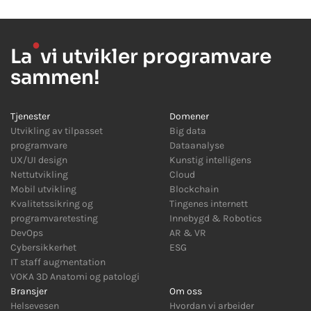
●
La
vi utvikler programvare
sammen!
Tjenester
Domener
Utvikling av tilpasset
Big data
programvare
Dataanalyse
UX/UI design
Kunstig intelligens
Nettutvikling
Cloud
Mobil utvikling
Blockchain
Kvalitetssikring og
Tingenes internett
programvaretesting
Innebygd
&
Robotics
DevOps
AR
&
VR
Cybersikkerhet
ESG
IT staff augmentation
VOKA 3D Anatomi og patologi
Bransjer
Om oss
Helsevesen
Hvordan vi arbeider