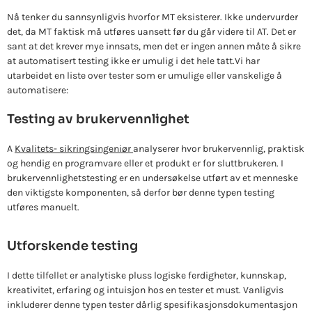
Nå tenker du sannsynligvis hvorfor MT eksisterer. Ikke undervurder
det, da MT faktisk må utføres uansett før du går videre til AT. Det er
sant at det krever mye innsats, men det er ingen annen måte å sikre
at automatisert testing ikke er umulig i det hele tatt.Vi har
utarbeidet en liste over tester som er umulige eller vanskelige å
automatisere:
Testing av brukervennlighet
A
Kvalitets- sikringsingeniør
analyserer hvor brukervennlig, praktisk
og hendig en programvare eller et produkt er for sluttbrukeren. I
brukervennlighetstesting er en undersøkelse utført av et menneske
den viktigste komponenten, så derfor bør denne typen testing
utføres manuelt.
Utforskende testing
I dette tilfellet er analytiske pluss logiske ferdigheter, kunnskap,
kreativitet, erfaring og intuisjon hos en tester et must. Vanligvis
inkluderer denne typen tester dårlig spesifikasjonsdokumentasjon