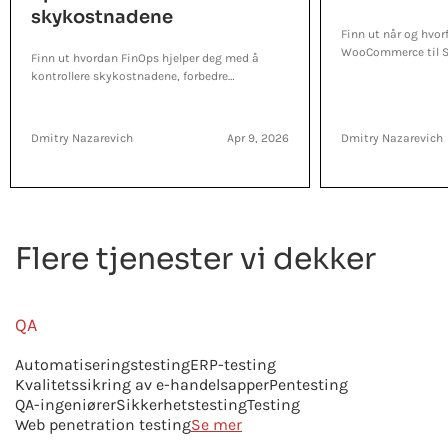
skykostnadene
Finn ut når og hvor
WooCommerce til Sh
Finn ut hvordan FinOps hjelper deg med å
bør unngå, og hvord
kontrollere skykostnadene, forbedre
fremgangsmåte.
kostnadssynligheten og knytte utgiftene til
forretningsverdien.
Dmitry Nazarevich
Apr 9, 2026
Dmitry Nazarevich
Flere tjenester vi dekker
QA
Automatiseringstesting
ERP-testing
Kvalitetssikring av e-handelsapper
Pentesting
QA-ingeniører
Sikkerhetstesting
Testing
Web penetration testing
Se mer