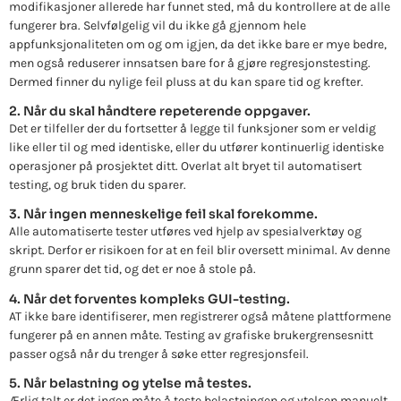
modifikasjoner allerede har funnet sted, må du kontrollere at de alle
fungerer bra. Selvfølgelig vil du ikke gå gjennom hele
appfunksjonaliteten om og om igjen, da det ikke bare er mye bedre,
men også reduserer innsatsen bare for å gjøre regresjonstesting.
Dermed finner du nylige feil pluss at du kan spare tid og krefter.
2. Når du skal håndtere repeterende oppgaver.
Det er tilfeller der du fortsetter å legge til funksjoner som er veldig
like eller til og med identiske, eller du utfører kontinuerlig identiske
operasjoner på prosjektet ditt. Overlat alt bryet til automatisert
testing, og bruk tiden du sparer.
3. Når ingen menneskelige feil skal forekomme.
Alle automatiserte tester utføres ved hjelp av spesialverktøy og
skript. Derfor er risikoen for at en feil blir oversett minimal. Av denne
grunn sparer det tid, og det er noe å stole på.
4. Når det forventes kompleks GUI-testing.
AT ikke bare identifiserer, men registrerer også måtene plattformene
fungerer på en annen måte. Testing av grafiske brukergrensesnitt
passer også når du trenger å søke etter regresjonsfeil.
5. Når belastning og ytelse må testes.
Ærlig talt er det ingen måte å teste belastningen og ytelsen manuelt.