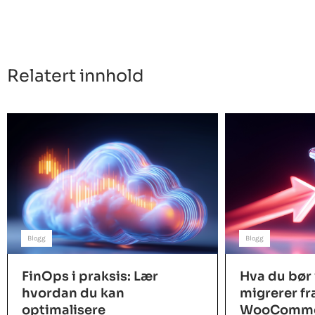
Relatert innhold
Blogg
Blogg
FinOps i praksis: Lær
Hva du bør 
hvordan du kan
migrerer fr
optimalisere
WooCommerc