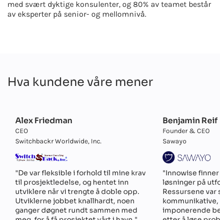
med svært dyktige konsulenter, og 80% av teamet består
av eksperter på senior- og mellomnivå.
Hva kundene våre mener
Alex Friedman
Benjamin Reif
CEO
Founder & CEO
Switchbackr Worldwide, Inc.
Sawayo
"De var fleksible i forhold til mine krav
"Innowise finner
til prosjektledelse, og hentet inn
løsninger på utf
utviklere når vi trengte å doble opp.
Ressursene var
Utviklerne jobbet knallhardt, noen
kommunikative, 
ganger døgnet rundt sammen med
imponerende be
meg, for å få prosjektet vårt i havn."
etter å løse pro