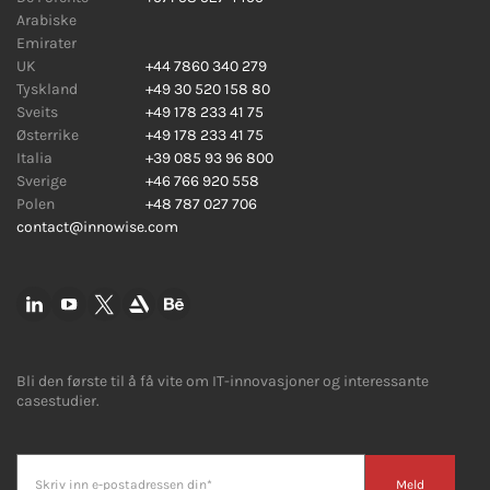
Arabiske
Emirater
UK
+44 7860 340 279
Tyskland
+49 30 520 158 80
Sveits
+49 178 233 41 75
Østerrike
+49 178 233 41 75
Italia
+39 085 93 96 800
Sverige
+46 766 920 558
Polen
+48 787 027 706
contact@innowise.com
Bli den første til å få vite om IT-innovasjoner og interessante
casestudier.
Meld