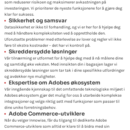
som reduserer risikoen og maksimerer avkastningen på
investeringen. Vi prioriterer de nyeste funksjonene for å gjøre deg
klar for suksess.
Sikkerhet og samsvar
Datasikkerhet er ikke til forhandling, og vi er her for å hjelpe deg
med å håndtere kompleksiteten ved å opprettholde den.
Uforutsette problemer med etterlevelse av lover og regler vil ikke
føre til ekstra kostnader – det har vi kontroll på.
Skreddersydde løsninger
Vår tilnærming er utformet for å hjelpe deg med å nå målene dine
og samtidig øke veksten. Med innsikten din i bagasjen lager vi
skreddersydde løsninger som tar tak i dine spesifikke utfordringer
og avdekker nye muligheter.
Ekspertise om Adobes økosystem
Vår inngående kjennskap til det omfattende teknologiske miljøet i
Adobes økosystem gjør det mulig for oss å utarbeide komplekse
integrasjoner og velge riktig sett med funksjoner som passer til
dine unike forretningsbehov.
Adobe Commerce-utviklere
Når du velger Innowise, får du tilgang til dedikerte Adobe
Commerce-utviklere som alltid er klare til å bidra med sin