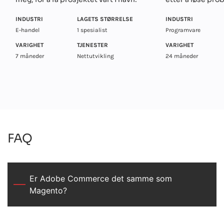
INDUSTRI
LAGETS STØRRELSE
INDUSTRI
E-handel
1 spesialist
Programvare
VARIGHET
TJENESTER
VARIGHET
7 måneder
Nettutvikling
24 måneder
FAQ
Er Adobe Commerce det samme som
Magento?
Etter oppkjøpet av Magento omdøpte Adobe Magento Commerce
til Adobe Commerce. Magento Commerce tilbyr de samme