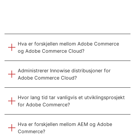
funksjonene, men inkluderer forbedrede verktøy som AI-drevet
personalisering, automatisering av markedsføring, avansert
analyse og integrering med andre Adobe-produkter som Adobe
Analytics, Adobe Target, Adobe Sensei og Adobe Experience
Manager (AEM).
Hva er forskjellen mellom Adobe Commerce
og Adobe Commerce Cloud?
Administrerer Innowise distribusjoner for
Adobe Commerce Cloud?
Hvor lang tid tar vanligvis et utviklingsprosjekt
for Adobe Commerce?
Hva er forskjellen mellom AEM og Adobe
Commerce?