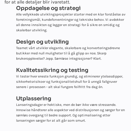
for at alle detaljer blir ivaretatt.
Oppdagelse og strategi
Alle vellykkede utviklingsprosjekter starter med en klar forståelse av
forretningsmål, kundeforventninger og tekniske behov. Vi avdekker
all denne innsikten og legger en strategi for å sikre en smidig og
skalerbar utvikling.
Design og utvikling
Teamet vårt utvikler elegante, skalerbare og konverteringsdrevne
butikker med null muligheter til å gå glipp av noe. Skarp
brukeropplevelse? Jepp. Sømløse integrasjoner? Klart.
Kvalitetssikring og testing
Vi tester hver eneste funksjon grundig, og eliminerer ytelsesdipper,
sikkerhetsrisikoer og funksjonalitetshull for å unngå fallgruver
senere i prosessen - alt skal fungere feilfritt fra dag én.
Utplassering
Lanseringsdager er hektiske, men de bør ikke være stressende.
Innowise håndterer alle aspekter ved distribusjonen og sørger for en
sømløs overgang til bedre support. Og optimalisering etter
lanseringen sørger for at alt går som smurt.