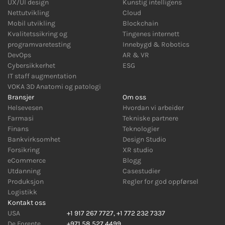
UX/UI design
Kunstig intelligens
Nettutvikling
Cloud
Mobil utvikling
Blockchain
Kvalitetssikring og
Tingenes internett
programvaretesting
Innebygd
&
Robotics
DevOps
AR
&
VR
Cybersikkerhet
ESG
IT staff augmentation
VOKA 3D Anatomi og patologi
Bransjer
Om oss
Helsevesen
Hvordan vi arbeider
Farmasi
Tekniske partnere
Finans
Teknologier
Bankvirksomhet
Design Studio
Forsikring
XR studio
eCommerce
Blogg
Utdanning
Casestudier
Produksjon
Regler for god oppførsel
Logistikk
Kontakt oss
USA
+1 917 267 7727
,
+1 772 232 7337
De Forente
+971 58 527 4499