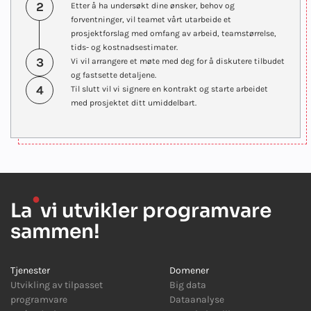
2
Etter å ha undersøkt dine ønsker, behov og
forventninger, vil teamet vårt utarbeide et
prosjektforslag med omfang av arbeid, teamstørrelse,
tids- og kostnadsestimater.
3
Vi vil arrangere et møte med deg for å diskutere tilbudet
og fastsette detaljene.
4
Til slutt vil vi signere en kontrakt og starte arbeidet
med prosjektet ditt umiddelbart.
●
La
vi utvikler programvare
sammen!
Tjenester
Domener
Utvikling av tilpasset
Big data
programvare
Dataanalyse