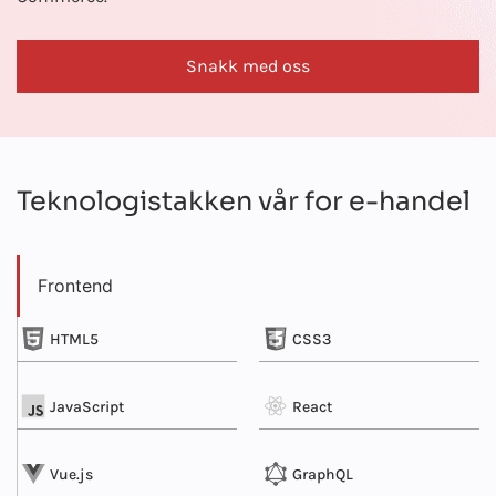
Snakk med oss
Teknologistakken vår for e-handel
Frontend
HTML5
CSS3
JavaScript
React
Vue.js
GraphQL