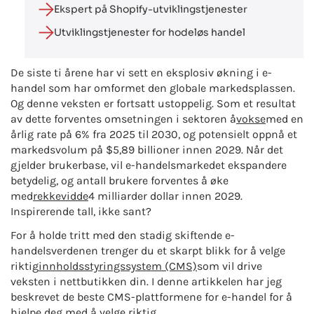
Ekspert på Shopify-utviklingstjenester
Utviklingstjenester for hodeløs handel
De siste ti årene har vi sett en eksplosiv økning i e-
handel som har omformet den globale markedsplassen.
Og denne veksten er fortsatt ustoppelig. Som et resultat
av dette forventes omsetningen i sektoren å
vokse
med en
årlig rate på 6% fra 2025 til 2030, og potensielt oppnå et
markedsvolum på $5,89 billioner innen 2029. Når det
gjelder brukerbase, vil e-handelsmarkedet ekspandere
betydelig, og antall brukere forventes å øke
med
rekkevidde
4 milliarder dollar innen 2029.
Inspirerende tall, ikke sant?
For å holde tritt med den stadig skiftende e-
handelsverdenen trenger du et skarpt blikk for å velge
riktig
innholdsstyringssystem (CMS)
som vil drive
veksten i nettbutikken din. I denne artikkelen har jeg
beskrevet de beste CMS-plattformene for e-handel for å
hjelpe deg med å velge riktig.