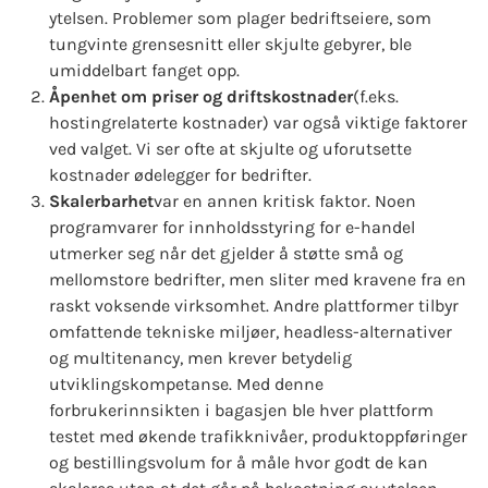
ytelsen. Problemer som plager bedriftseiere, som
tungvinte grensesnitt eller skjulte gebyrer, ble
umiddelbart fanget opp.
Åpenhet om priser og driftskostnader
(f.eks.
hostingrelaterte kostnader) var også viktige faktorer
ved valget. Vi ser ofte at skjulte og uforutsette
kostnader ødelegger for bedrifter.
Skalerbarhet
var en annen kritisk faktor. Noen
programvarer for innholdsstyring for e-handel
utmerker seg når det gjelder å støtte små og
mellomstore bedrifter, men sliter med kravene fra en
raskt voksende virksomhet. Andre plattformer tilbyr
omfattende tekniske miljøer, headless-alternativer
og multitenancy, men krever betydelig
utviklingskompetanse. Med denne
forbrukerinnsikten i bagasjen ble hver plattform
testet med økende trafikknivåer, produktoppføringer
og bestillingsvolum for å måle hvor godt de kan