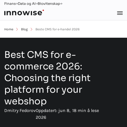
Finans
Data og AI
Biovitenskap
Home
Blog
Beste CMS for e-handel 2026
Best CMS for e-
commerce
2026
:
Choosing the right
platform for your
webshop
Dmitry Fedorov
Oppdatert: jun 8,
18 min å lese
2026