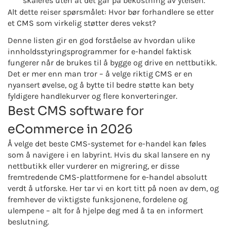
skaleres uten at det går på bekostning av ytelsen.
Alt dette reiser spørsmålet: Hvor bør forhandlere se etter
et CMS som virkelig støtter deres vekst?
Denne listen gir en god forståelse av hvordan ulike
innholdsstyringsprogrammer for e-handel faktisk
fungerer når de brukes til å bygge og drive en nettbutikk.
Det er mer enn man tror – å velge riktig CMS er en
nyansert øvelse, og å bytte til bedre støtte kan bety
fyldigere handlekurver og flere konverteringer.
Best CMS software for
eCommerce in
2026
Å velge det beste CMS-systemet for e-handel kan føles
som å navigere i en labyrint. Hvis du skal lansere en ny
nettbutikk eller vurderer en migrering, er disse
fremtredende CMS-plattformene for e-handel absolutt
verdt å utforske. Her tar vi en kort titt på noen av dem, og
fremhever de viktigste funksjonene, fordelene og
ulempene – alt for å hjelpe deg med å ta en informert
beslutning.