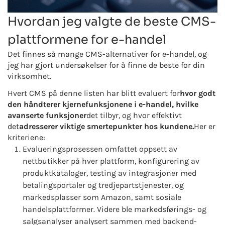
Hvordan jeg valgte de beste CMS-
plattformene for e-handel
Det finnes så mange CMS-alternativer for e-handel, og
jeg har gjort undersøkelser for å finne de beste for din
virksomhet.
Hvert CMS på denne listen har blitt evaluert for
hvor godt
den håndterer kjernefunksjonene i e-handel, hvilke
avanserte funksjoner
det tilbyr, og hvor effektivt
det
adresserer viktige smertepunkter hos kundene.
Her er
kriteriene:
Evalueringsprosessen omfattet oppsett av
nettbutikker på hver plattform, konfigurering av
produktkataloger, testing av integrasjoner med
betalingsportaler og tredjepartstjenester, og
markedsplasser som Amazon, samt sosiale
handelsplattformer. Videre ble markedsførings- og
salgsanalyser analysert sammen med backend-