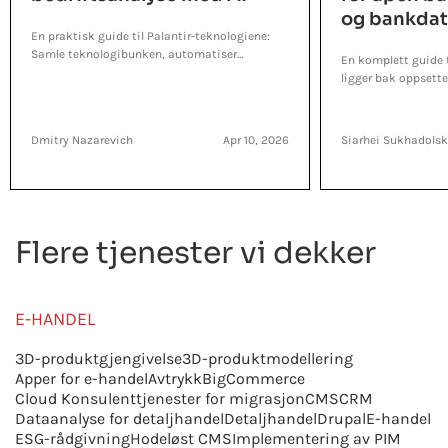
og bankda
En praktisk guide til Palantir-teknologiene:
Samle teknologibunken, automatiser
En komplett guide t
rutinemessige operasjoner og lansere ekte AI i
ligger bak oppsette
bedriften.
bankvirksomhet.
Dmitry Nazarevich
Apr 10, 2026
Siarhei Sukhadolsk
Flere tjenester vi dekker
E-HANDEL
3D-produktgjengivelse
3D-produktmodellering
Apper for e-handel
Avtrykk
BigCommerce
Cloud Konsulenttjenester for migrasjon
CMS
CRM
Dataanalyse for detaljhandel
Detaljhandel
Drupal
E-handel
ESG-rådgivning
Hodeløst CMS
Implementering av PIM