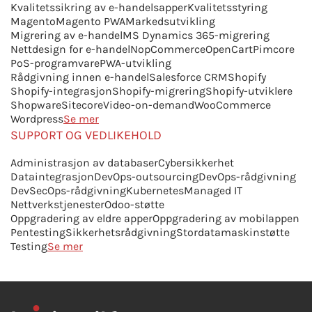
Kvalitetssikring av e-handelsapper
Kvalitetsstyring
Magento
Magento PWA
Markedsutvikling
Migrering av e-handel
MS Dynamics 365-migrering
Nettdesign for e-handel
NopCommerce
OpenCart
Pimcore
PoS-programvare
PWA-utvikling
Rådgivning innen e-handel
Salesforce CRM
Shopify
Shopify-integrasjon
Shopify-migrering
Shopify-utviklere
Shopware
Sitecore
Video-on-demand
WooCommerce
Wordpress
Se mer
SUPPORT OG VEDLIKEHOLD
Administrasjon av databaser
Cybersikkerhet
Dataintegrasjon
DevOps-outsourcing
DevOps-rådgivning
DevSecOps-rådgivning
Kubernetes
Managed IT
Nettverkstjenester
Odoo-støtte
Oppgradering av eldre apper
Oppgradering av mobilappen
Pentesting
Sikkerhetsrådgivning
Stordatamaskinstøtte
Testing
Se mer
●