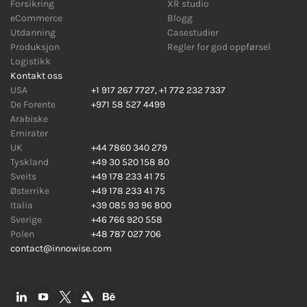
Forsikring
XR studio
eCommerce
Blogg
Utdanning
Casestudier
Produksjon
Regler for god oppførsel
Logistikk
Kontakt oss
USA
+1 917 267 7727
,
+1 772 232 7337
De Forente
+971 58 527 4499
Arabiske
Emirater
UK
+44 7860 340 279
Tyskland
+49 30 520 158 80
Sveits
+49 178 233 41 75
Østerrike
+49 178 233 41 75
Italia
+39 085 93 96 800
Sverige
+46 766 920 558
Polen
+48 787 027 706
contact@innowise.com