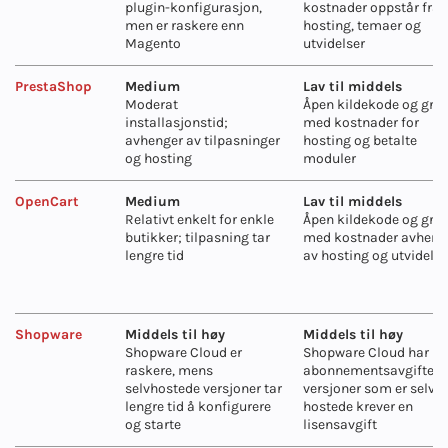
plugin-konfigurasjon,
kostnader oppstår fra
men er raskere enn
hosting, temaer og
Magento
utvidelser
PrestaShop
Medium
Lav til middels
Moderat
Åpen kildekode og grat
installasjonstid;
med kostnader for
avhenger av tilpasninger
hosting og betalte
og hosting
moduler
OpenCart
Medium
Lav til middels
Relativt enkelt for enkle
Åpen kildekode og grat
butikker; tilpasning tar
med kostnader avheng
lengre tid
av hosting og utvidelse
Shopware
Middels til høy
Middels til høy
Shopware Cloud er
Shopware Cloud har
raskere, mens
abonnementsavgifter;
selvhostede versjoner tar
versjoner som er selv-
lengre tid å konfigurere
hostede krever en
og starte
lisensavgift