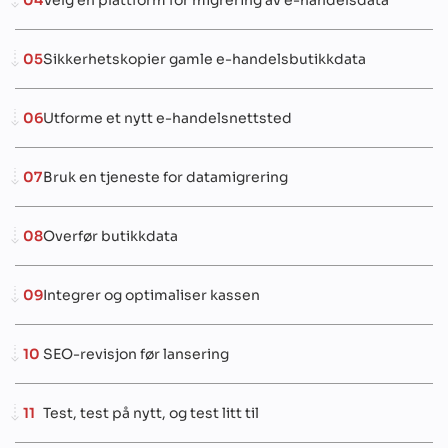
05
Sikkerhetskopier gamle e-handelsbutikkdata
06
Utforme et nytt e-handelsnettsted
07
Bruk en tjeneste for datamigrering
08
Overfør butikkdata
09
Integrer og optimaliser kassen
10
SEO-revisjon før lansering
11
Test, test på nytt, og test litt til