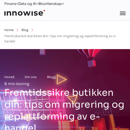
Finans
Data og AI
Biovitenskap
Home
Blog
Fremtidssikre butikken din: tips om migrering og replattforming av e-
handel
Hoved
Om oss
Blogg
8 min lesning
Fremtidssikre butikken
din: tips om migrering og
replattforming av e-
handel