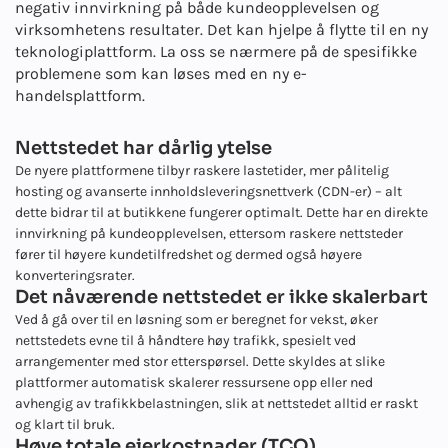
negativ innvirkning på både kundeopplevelsen og
virksomhetens resultater. Det kan hjelpe å flytte til en ny
teknologiplattform. La oss se nærmere på de spesifikke
problemene som kan løses med en ny e-
handelsplattform.
Nettstedet har dårlig ytelse
De nyere plattformene tilbyr raskere lastetider, mer pålitelig
hosting og avanserte innholdsleveringsnettverk (CDN-er) – alt
dette bidrar til at butikkene fungerer optimalt. Dette har en direkte
innvirkning på kundeopplevelsen, ettersom raskere nettsteder
fører til høyere kundetilfredshet og dermed også høyere
konverteringsrater.
Det nåværende nettstedet er ikke skalerbart
Ved å gå over til en løsning som er beregnet for vekst, øker
nettstedets evne til å håndtere høy trafikk, spesielt ved
arrangementer med stor etterspørsel. Dette skyldes at slike
plattformer automatisk skalerer ressursene opp eller ned
avhengig av trafikkbelastningen, slik at nettstedet alltid er raskt
og klart til bruk.
Høye totale eierkostnader (TCO)