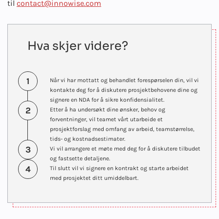
til
contact@innowise.com
Hva skjer videre?
1
Når vi har mottatt og behandlet forespørselen din, vil vi
kontakte deg for å diskutere prosjektbehovene dine og
signere en NDA for å sikre konfidensialitet.
2
Etter å ha undersøkt dine ønsker, behov og
forventninger, vil teamet vårt utarbeide et
prosjektforslag med omfang av arbeid, teamstørrelse,
tids- og kostnadsestimater.
3
Vi vil arrangere et møte med deg for å diskutere tilbudet
og fastsette detaljene.
4
Til slutt vil vi signere en kontrakt og starte arbeidet
med prosjektet ditt umiddelbart.