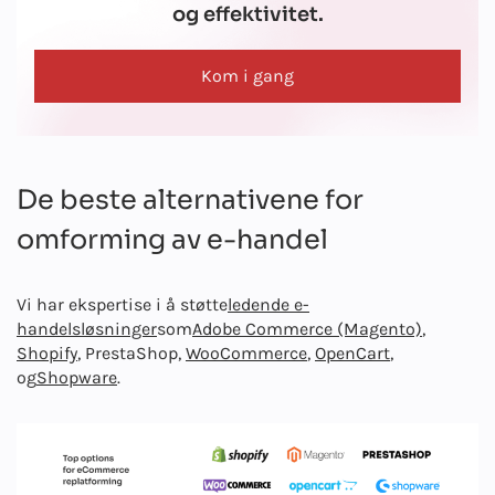
og effektivitet.
Kom i gang
De beste alternativene for
omforming av e-handel
Vi har ekspertise i å støtte
ledende e-
handelsløsninger
som
Adobe Commerce (Magento)
,
Shopify
, PrestaShop,
WooCommerce
,
OpenCart
,
og
Shopware
.