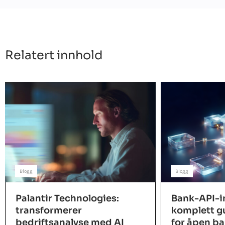
Relatert innhold
Blogg
Blogg
Palantir Technologies:
Bank-API-i
transformerer
komplett gu
bedriftsanalyse med AI
for åpen b