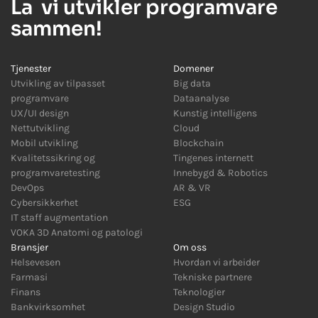
La
vi utvikler programvare
sammen!
Tjenester
Domener
Utvikling av tilpasset
Big data
programvare
Dataanalyse
UX/UI design
Kunstig intelligens
Nettutvikling
Cloud
Mobil utvikling
Blockchain
Kvalitetssikring og
Tingenes internett
programvaretesting
Innebygd
&
Robotics
DevOps
AR
&
VR
Cybersikkerhet
ESG
IT staff augmentation
VOKA 3D Anatomi og patologi
Bransjer
Om oss
Helsevesen
Hvordan vi arbeider
Farmasi
Tekniske partnere
Finans
Teknologier
Bankvirksomhet
Design Studio