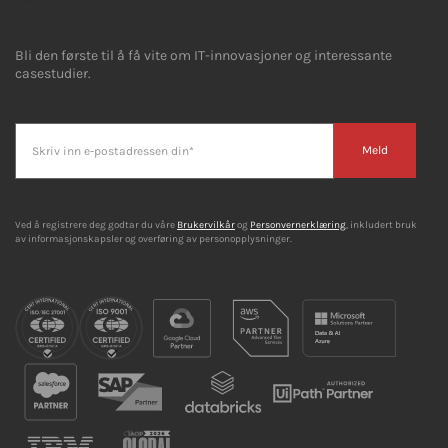
Bli den første til å få vite om IT-innovasjoner og interessante
casestudier.
Meld
Ved å registrere deg godtar du våre
Brukervilkår
og
Personvernerklæring
, inkludert bruk
av informasjonskapsler og overføring av personopplysninger.