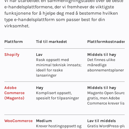
Vi har utarbeidet en sammenligningstabell over de beste
e-handelsplattformene, der vi fremhever de viktigste
funksjonene for å hjelpe deg med å bestemme hvilken
type e-handelsplattform som passer best for din
virksomhet.
Plattform
Tid til markedet
Plattformkostnader
Shopify
Lav
Middels til høy
Rask oppsett med
Det finnes ulike
minimal teknisk innsats;
månedlige
ideell for raske
abonnementsplaner
lanseringer
Adobe
Høy
Middels til høy
Commerce
Komplisert oppsett,
Magento Open Source 
(Magento)
spesielt for tilpasninger
gratis, men Adobe
Commerce krever lisen
WooCommerce
Medium
Lav til middels
Krever hostingoppsett og
Gratis WordPress-plugi