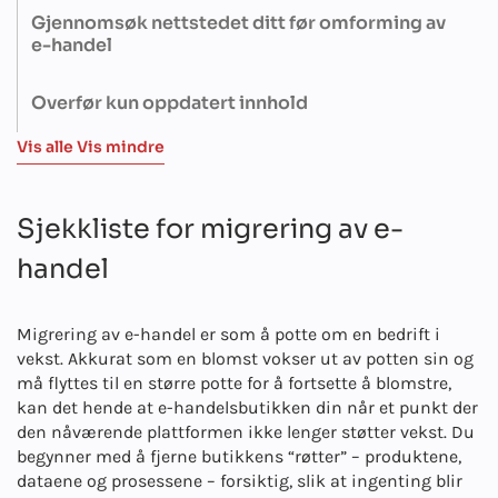
Timing er nøkkelen! Men ikke bekymre deg, for vi hjelper deg
oss hjelpe deg med å gjøre det beste valget.
Gjennomsøk nettstedet ditt før omforming av
med å velge det perfekte tidspunktet - når trafikken er lav og
e-handel
virksomheten din kan tilpasse seg med minimale forstyrrelser.
Før du pakker sammen og flytter, er det viktig med en grundig
Overfør kun oppdatert innhold
revisjon. Teamet vårt fikser ødelagte lenker, rydder opp i SEO-
problemer og løser eventuelle feil, slik at alt fungerer som det
Teamet vårt velger nøye ut kun den mest relevante og oppdaterte
Vis alle
Vis mindre
skal når du flytter til den nye plattformen.
informasjonen som skal migreres, for eksempel produkter,
kundedata og mer. Dette gjør at det nye nettstedet kjører
raskere, ser renere ut og er klart til å drive salg rett etter
Sjekkliste for migrering av e-
omformingen av e-handelen.
handel
Migrering av e-handel er som å potte om en bedrift i
vekst. Akkurat som en blomst vokser ut av potten sin og
må flyttes til en større potte for å fortsette å blomstre,
kan det hende at e-handelsbutikken din når et punkt der
den nåværende plattformen ikke lenger støtter vekst. Du
begynner med å fjerne butikkens “røtter” – produktene,
dataene og prosessene – forsiktig, slik at ingenting blir