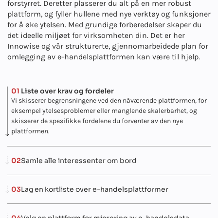
forstyrret. Deretter plasserer du alt på en mer robust
plattform, og fyller hullene med nye verktøy og funksjoner
for å øke ytelsen. Med grundige forberedelser skaper du
det ideelle miljøet for virksomheten din. Det er her
Innowise og vår strukturerte, gjennomarbeidede plan for
omlegging av e-handelsplattformen kan være til hjelp.
01
Liste over krav og fordeler
Vi skisserer begrensningene ved den nåværende plattformen, for
eksempel ytelsesproblemer eller manglende skalerbarhet, og
skisserer de spesifikke fordelene du forventer av den nye
plattformen.
02
Samle alle interessenter om bord
03
Lag en kortliste over e-handelsplattformer
04
Velg en plattform for migrering av e-handelsdata