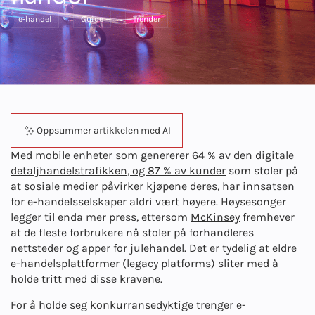
e-handel
Guide
Trender
Oppsummer artikkelen med AI
Med mobile enheter som genererer
64 % av den digitale
detaljhandelstrafikken, og 87 % av kunder
som stoler på
at sosiale medier påvirker kjøpene deres, har innsatsen
for e-handelsselskaper aldri vært høyere. Høysesonger
legger til enda mer press, ettersom
McKinsey
fremhever
at de fleste forbrukere nå stoler på forhandleres
nettsteder og apper for julehandel. Det er tydelig at eldre
e-handelsplattformer (legacy platforms) sliter med å
holde tritt med disse kravene.
For å holde seg konkurransedyktige trenger e-