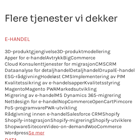
Flere tjenester vi dekker
E-HANDEL
3D-produktgjengivelse
3D-produktmodellering
Apper for e-handel
Avtrykk
BigCommerce
Cloud Konsulenttjenester for migrasjon
CMS
CRM
Dataanalyse for detaljhandel
Detaljhandel
Drupal
E-handel
ESG-rådgivning
Hodeløst CMS
Implementering av PIM
Kvalitetssikring av e-handelsapper
Kvalitetsstyring
Magento
Magento PWA
Markedsutvikling
Migrering av e-handel
MS Dynamics 365-migrering
Nettdesign for e-handel
NopCommerce
OpenCart
Pimcore
PoS-programvare
PWA-utvikling
Rådgivning innen e-handel
Salesforce CRM
Shopify
Shopify-integrasjon
Shopify-migrering
Shopify-utviklere
Shopware
Sitecore
Video-on-demand
WooCommerce
Wordpress
Se mer