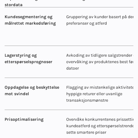
stordata
Kundesegmentering og
Gruppering av kunder basert på dere
målrettet markedsføring
preferanser og atferd
Lagerstyring og
Avkoding av tidligere salgstrender og
etterspørselsprognoser
overvåking av produktenes best før-
datoer
Oppdagelse og beskyttelse
Flagging av mistenkelige aktiviteter
mot svindel
hyppige returer eller uvanlige
transaksjonsmønstre
Prisoptimalisering
Overvåke konkurrentenes prissetting
kundeatferd og etterspørselstrender f
sette smartere priser