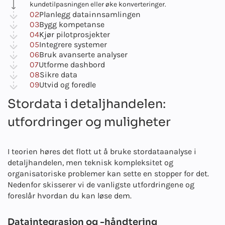
kundetilpasningen eller øke konverteringer.
02
Planlegg datainnsamlingen
03
Bygg kompetanse
04
Kjør pilotprosjekter
05
Integrere systemer
06
Bruk avanserte analyser
07
Utforme dashbord
08
Sikre data
09
Utvid og foredle
Stordata i detaljhandelen:
utfordringer og muligheter
I teorien høres det flott ut å bruke stordataanalyse i
detaljhandelen, men teknisk kompleksitet og
organisatoriske problemer kan sette en stopper for det.
Nedenfor skisserer vi de vanligste utfordringene og
foreslår hvordan du kan løse dem.
Dataintegrasjon og -håndtering