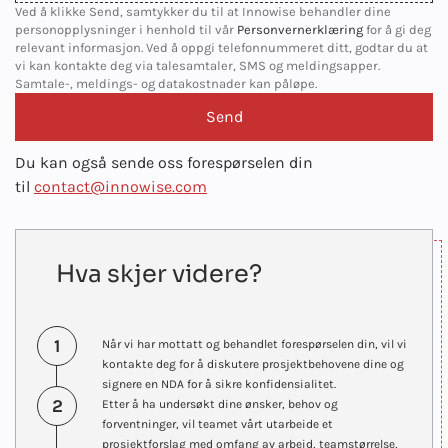
Ved å klikke Send, samtykker du til at Innowise behandler dine
personopplysninger i henhold til vår
Personvernerklæring
for å gi deg
relevant informasjon. Ved å oppgi telefonnummeret ditt, godtar du at
vi kan kontakte deg via talesamtaler, SMS og meldingsapper.
Samtale-, meldings- og datakostnader kan påløpe.
Du kan også sende oss forespørselen din
til
contact@innowise.com
Hva skjer videre?
1
Når vi har mottatt og behandlet forespørselen din, vil vi
kontakte deg for å diskutere prosjektbehovene dine og
signere en NDA for å sikre konfidensialitet.
2
Etter å ha undersøkt dine ønsker, behov og
forventninger, vil teamet vårt utarbeide et
prosjektforslag med omfang av arbeid, teamstørrelse,