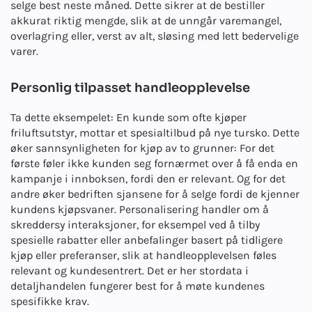
selge best neste måned. Dette sikrer at de bestiller
akkurat riktig mengde, slik at de unngår varemangel,
overlagring eller, verst av alt, sløsing med lett bedervelige
varer.
Personlig tilpasset handleopplevelse
Ta dette eksempelet: En kunde som ofte kjøper
friluftsutstyr, mottar et spesialtilbud på nye tursko. Dette
øker sannsynligheten for kjøp av to grunner: For det
første føler ikke kunden seg fornærmet over å få enda en
kampanje i innboksen, fordi den er relevant. Og for det
andre øker bedriften sjansene for å selge fordi de kjenner
kundens kjøpsvaner. Personalisering handler om å
skreddersy interaksjoner, for eksempel ved å tilby
spesielle rabatter eller anbefalinger basert på tidligere
kjøp eller preferanser, slik at handleopplevelsen føles
relevant og kundesentrert. Det er her stordata i
detaljhandelen fungerer best for å møte kundenes
spesifikke krav.