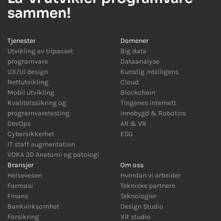
sammen!
Tjenester
Domener
Utvikling av tilpasset
Big data
programvare
Dataanalyse
UX/UI design
Kunstig intelligens
Nettutvikling
Cloud
Mobil utvikling
Blockchain
Kvalitetssikring og
Tingenes internett
programvaretesting
Innebygd
&
Robotics
DevOps
AR
&
VR
Cybersikkerhet
ESG
IT staff augmentation
VOKA 3D Anatomi og patologi
Bransjer
Om oss
Helsevesen
Hvordan vi arbeider
Farmasi
Tekniske partnere
Finans
Teknologier
Bankvirksomhet
Design Studio
Forsikring
XR studio