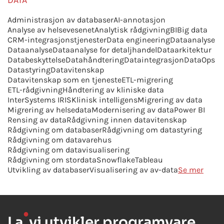
DATA
Administrasjon av databaser
AI-annotasjon
Analyse av helsevesenet
Analytisk rådgivning
BI
Big data
CRM-integrasjonstjenester
Data engineering
Dataanalyse
Dataanalyse
Dataanalyse for detaljhandel
Dataarkitektur
Databeskyttelse
Datahåndtering
Dataintegrasjon
DataOps
Datastyring
Datavitenskap
Datavitenskap som en tjeneste
ETL-migrering
ETL-rådgivning
Håndtering av kliniske data
InterSystems IRIS
Klinisk intelligens
Migrering av data
Migrering av helsedata
Modernisering av data
Power BI
Rensing av data
Rådgivning innen datavitenskap
Rådgivning om databaser
Rådgivning om datastyring
Rådgivning om datavarehus
Rådgivning om datavisualisering
Rådgivning om stordata
Snowflake
Tableau
Utvikling av databaser
Visualisering av av-data
Se mer
●
La
vi utvikler programvare