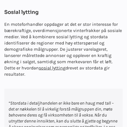
Sosial lytting
En moteforhandler oppdager at det er stor interesse for
bærekraftige, overdimensjonerte vinterfrakker på sosiale
medier. Ved å kombinere sosial lytting og stordata
identifiserer de regioner med høy etterspørsel og
demografiske målgrupper. De justerer varelageret,
lanserer målrettede annonser og opplever en kraftig
økning i salget, samtidig som merkevaren får et løft.
Dette er hvordan
sosial lytting
drevet av stordata gir
resultater.
“Stordata i detaljhandelen er ikke bare en haug med tall –
det er nøkkelen til å virkelig forstå målgruppen din, møte
behovene deres og få virksomheten til å vokse. Når du
utnytter denne innsikten, kan du slutte å gjette og begynne
å skape opplevelser som er personlige og treffsikre. La oss