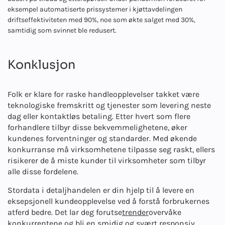
eksempel automatiserte prissystemer i kjøttavdelingen
driftseffektiviteten med 90%, noe som økte salget med 30%,
samtidig som svinnet ble redusert.
Konklusjon
Folk er klare for raske handleopplevelser takket være
teknologiske fremskritt og tjenester som levering neste
dag eller kontaktløs betaling. Etter hvert som flere
forhandlere tilbyr disse bekvemmelighetene, øker
kundenes forventninger og standarder. Med økende
konkurranse må virksomhetene tilpasse seg raskt, ellers
risikerer de å miste kunder til virksomheter som tilbyr
alle disse fordelene.
Stordata i detaljhandelen er din hjelp til å levere en
eksepsjonell kundeopplevelse ved å forstå forbrukernes
atferd bedre. Det lar deg forutse
trender
overvåke
konkurrentene og bli en smidig og svært responsiv