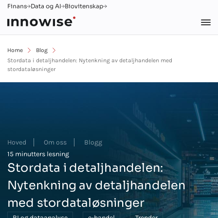
Finans
Data og AI
Biovitenskap
Home
Blog
Stordata i detaljhandelen: Nytenkning av detaljhandelen med
stordataløsninger
Hoved
Om oss
Blogg
15 minutters lesning
Stordata i detaljhandelen:
Nytenkning av detaljhandelen
med stordataløsninger
BI og dataanalyse
e-handel
Trender