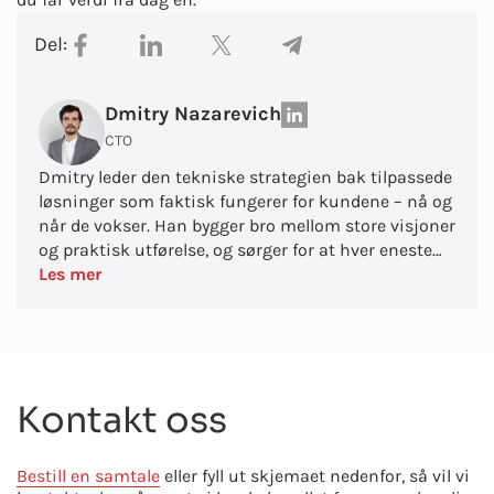
Del:
Dmitry Nazarevich
CTO
Dmitry leder den tekniske strategien bak tilpassede
løsninger som faktisk fungerer for kundene – nå og
når de vokser. Han bygger bro mellom store visjoner
og praktisk utførelse, og sørger for at hver eneste
utvikling er smart, skalerbar og tilpasset
Les mer
virksomheten.
Kontakt oss
Bestill en samtale
eller fyll ut skjemaet nedenfor, så vil vi