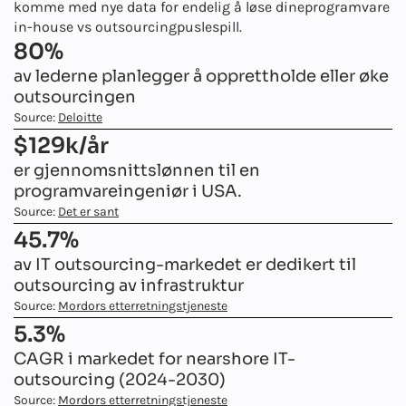
komme med nye data for endelig å løse dine
programvare
in-house vs outsourcing
puslespill.
80%
av lederne planlegger å opprettholde eller øke
outsourcingen
Source:
Deloitte
$129k/år
er gjennomsnittslønnen til en
programvareingeniør i USA.
Source:
Det er sant
45.7%
av IT outsourcing-markedet er dedikert til
outsourcing av infrastruktur
Source:
Mordors etterretningstjeneste
5.3%
CAGR i markedet for nearshore IT-
outsourcing (2024-2030)
Source:
Mordors etterretningstjeneste