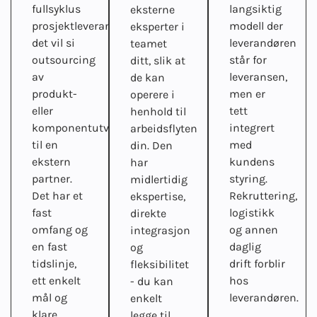
fullsyklus
langsiktig
eksterne
prosjektleveranse,
modell der
eksperter i
det vil si
leverandøren
teamet
outsourcing
står for
ditt, slik at
av
leveransen,
de kan
produkt-
men er
operere i
eller
tett
henhold til
komponentutvikling
integrert
arbeidsflyten
til en
med
din. Den
ekstern
kundens
har
partner.
styring.
midlertidig
Det har et
Rekruttering,
ekspertise,
fast
logistikk
direkte
omfang og
og annen
integrasjon
en fast
daglig
og
tidslinje,
drift forblir
fleksibilitet
ett enkelt
hos
- du kan
mål og
leverandøren.
enkelt
klare
legge til