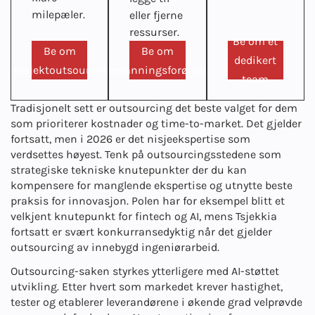
milepæler.
eller fjerne
ressurser.
Be om et
Be om
Be om
dedikert
prosjektoutsourcing
bemanningsforøgelse
team
Tradisjonelt sett er outsourcing det beste valget for dem
som prioriterer kostnader og time-to-market. Det gjelder
fortsatt, men i 2026 er det nisjeekspertise som
verdsettes høyest. Tenk på outsourcingsstedene som
strategiske tekniske knutepunkter der du kan
kompensere for manglende ekspertise og utnytte beste
praksis for innovasjon. Polen har for eksempel blitt et
velkjent knutepunkt for fintech og AI, mens Tsjekkia
fortsatt er svært konkurransedyktig når det gjelder
outsourcing av innebygd ingeniørarbeid.
Outsourcing-saken styrkes ytterligere med AI-støttet
utvikling. Etter hvert som markedet krever hastighet,
tester og etablerer leverandørene i økende grad velprøvde