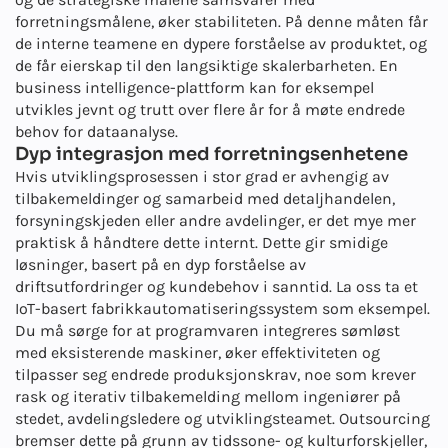
forretningsmålene, øker stabiliteten. På denne måten får
de interne teamene en dypere forståelse av produktet, og
de får eierskap til den langsiktige skalerbarheten. En
business intelligence-plattform kan for eksempel
utvikles jevnt og trutt over flere år for å møte endrede
behov for dataanalyse.
Dyp integrasjon med forretningsenhetene
Hvis utviklingsprosessen i stor grad er avhengig av
tilbakemeldinger og samarbeid med detaljhandelen,
forsyningskjeden eller andre avdelinger, er det mye mer
praktisk å håndtere dette internt. Dette gir smidige
løsninger, basert på en dyp forståelse av
driftsutfordringer og kundebehov i sanntid. La oss ta et
IoT-basert fabrikkautomatiseringssystem som eksempel.
Du må sørge for at programvaren integreres sømløst
med eksisterende maskiner, øker effektiviteten og
tilpasser seg endrede produksjonskrav, noe som krever
rask og iterativ tilbakemelding mellom ingeniører på
stedet, avdelingsledere og utviklingsteamet. Outsourcing
bremser dette på grunn av tidssone- og kulturforskjeller,