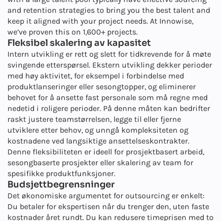
and retention strategies to bring you the best talent and
keep it aligned with your project needs. At Innowise,
we’ve proven this on
1,600+
projects.
Fleksibel skalering av kapasitet
Intern utvikling er rett og slett for tidkrevende for å møte
svingende etterspørsel. Ekstern utvikling dekker perioder
med høy aktivitet, for eksempel i forbindelse med
produktlanseringer eller sesongtopper, og eliminerer
behovet for å ansette fast personale som må regne med
nedetid i roligere perioder. På denne måten kan bedrifter
raskt justere teamstørrelsen, legge til eller fjerne
utviklere etter behov, og unngå kompleksiteten og
kostnadene ved langsiktige ansettelseskontrakter.
Denne fleksibiliteten er ideell for prosjektbasert arbeid,
sesongbaserte prosjekter eller skalering av team for
spesifikke produktfunksjoner.
Budsjettbegrensninger
Det økonomiske argumentet for outsourcing er enkelt:
Du betaler for ekspertisen når du trenger den, uten faste
kostnader året rundt. Du kan redusere timeprisen med to