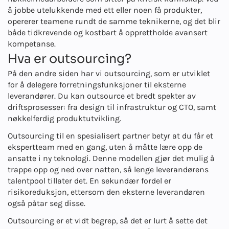
å jobbe utelukkende med ett eller noen få produkter,
opererer teamene rundt de samme teknikerne, og det blir
både tidkrevende og kostbart å opprettholde avansert
kompetanse.
Hva er outsourcing?
På den andre siden har vi outsourcing, som er utviklet
for å delegere forretningsfunksjoner til eksterne
leverandører. Du kan outsource et bredt spekter av
driftsprosesser: fra design til infrastruktur og CTO, samt
nøkkelferdig produktutvikling.
Outsourcing til en spesialisert partner betyr at du får et
ekspertteam med en gang, uten å måtte lære opp de
ansatte i ny teknologi. Denne modellen gjør det mulig å
trappe opp og ned over natten, så lenge leverandørens
talentpool tillater det. En sekundær fordel er
risikoreduksjon, ettersom den eksterne leverandøren
også påtar seg disse.
Outsourcing er et vidt begrep, så det er lurt å sette det