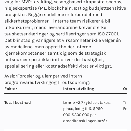
valg for MVP-utvikling, sesongbaserte kapasitetsbehov,
nisjeekspertise (ML, blockchain, IoT) og budsjettsensitive
prosjekter. Begge modellene er forbundet med
sikkerhetsproblemer – interne team risikerer å bli
utkonkurrert, mens leverandørene krever sterke
taushetserklæringer og sertifiseringer som ISO 27001.
Det blir stadig vanligere at virksomheter ikke velger én
av modellene, men opprettholder interne
kjernekompetanser samtidig som de strategisk
outsourcer spesifikke initiativer der hastighet,
spesialisering eller kostnadseffektivitet er viktigst.
Avslør
Fordeler og ulemper ved intern
programvareutvikling
og IT outsourcing:
Faktor
Intern utvikling
Out
Total kostnad
Lønn × ~2,7 (ytelser, taxes,
Time
plass, ledig tid). $250
Foru
000-$300 000 per
amerikansk ingeniør/år.