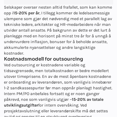
Selskaper overser nesten alltid frafallet, som kan komme
opp i
15-20% per år
, I tillegg kommer de ledelsesmessige
ulempene som gjør det nødvendig med et parallelt lag av
tekniske ledere, arkitekter og HR-medarbeidere når man
utvider antall ansatte. På bakgrunn av dette er det lurt å
planlegge med en horisont på minst tre år for å unngå å
undervurdere inflasjon, bonuser for å beholde ansatte,
akkumulerte nyansettelser og andre langsiktige
kostnader.
Kostnadsmodell for outsourcing
Ved outsourcing er kostnadene variable og
tidsavgrensede, men totalkostnaden er bedre modellert
utover timeprisene. En av de mest åpenbare kostnadene
er onboarding av leverandøren, som vanligvis innebærer
1-2 sandkassespurter før man oppnår planlagt hastighet.
Intern PM/PO anbefales fortsatt og er noen ganger
påkrevd, noe som vanligvis utgjør ~
15-20% av totale
utviklingsutgifter
for intern overvåking. Ved
prosjektavslutning eller leverandørskifte må det settes
av tid og penger til en strukturert overlevering.