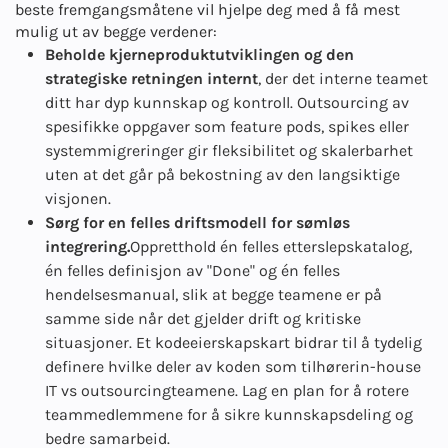
beste fremgangsmåtene vil hjelpe deg med å få mest
mulig ut av begge verdener:
Beholde kjerneproduktutviklingen og den
strategiske retningen internt
, der det interne teamet
ditt har dyp kunnskap og kontroll. Outsourcing av
spesifikke oppgaver som feature pods, spikes eller
systemmigreringer gir fleksibilitet og skalerbarhet
uten at det går på bekostning av den langsiktige
visjonen.
Sørg for en felles driftsmodell for sømløs
integrering.
Oppretthold én felles etterslepskatalog,
én felles definisjon av "Done" og én felles
hendelsesmanual, slik at begge teamene er på
samme side når det gjelder drift og kritiske
situasjoner. Et kodeeierskapskart bidrar til å tydelig
definere hvilke deler av koden som tilhører
in-house
IT vs outsourcing
teamene. Lag en plan for å rotere
teammedlemmene for å sikre kunnskapsdeling og
bedre samarbeid.