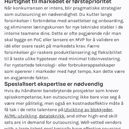
Hurtighet til markedet er førsteprioritet
Når konkurransen er intens, blir pragmatiske strategier
som outsourcing en nødvendighet. Du kutter lange
forsinkelser i forbindelse med ansettelser og onboarding,
og eliminerer læringskurven for nye tekniske stabler i de
interne teamene dine. Dette er ofte avgjørende når man
skal bygge en PoC eller lansere en MVP for å validere en
idé eller svare raskt på markedets krav. Færre
forsinkelser gir raskere produktlansering og fleksibilitet
til å teste ulike hypoteser med minimal tidsinvestering.
For nystartede teknologi- eller forbrukerappselskaper
som opererer i markeder med høyt tempo, kan dette være
en avgjørende faktor.
Spesialisert ekspertise er nødvendig
Hvis du håndterer banebrytende prosjekter som krever
spisskompetanse, kan outsourcing ikke bare vise seg å
være mer pålitelig, men også en kostnadseffektiv måte å
få tak i de rette talentene på.
Utvikling av blokkjeder
,
AI/ML-utvikling
,
datateknikk
, and other high-end skill
sets are in demand for outsourcing. Well-vetted vendors
with a large talent pool typically have effective sourcing