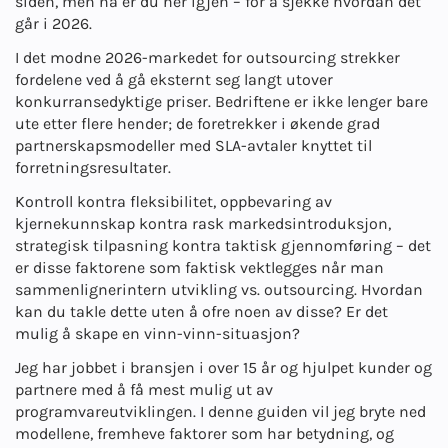
siden, men nå er du her igjen – for å sjekke hvordan det
går i 2026.
I det modne 2026-markedet for outsourcing strekker
fordelene ved å gå eksternt seg langt utover
konkurransedyktige priser. Bedriftene er ikke lenger bare
ute etter flere hender; de foretrekker i økende grad
partnerskapsmodeller med SLA-avtaler knyttet til
forretningsresultater.
Kontroll kontra fleksibilitet, oppbevaring av
kjernekunnskap kontra rask markedsintroduksjon,
strategisk tilpasning kontra taktisk gjennomføring – det
er disse faktorene som faktisk vektlegges når man
sammenligner
intern utvikling vs. outsourcing
. Hvordan
kan du takle dette uten å ofre noen av disse? Er det
mulig å skape en vinn-vinn-situasjon?
Jeg har jobbet i bransjen i over 15 år og hjulpet kunder og
partnere med å få mest mulig ut av
programvareutviklingen. I denne guiden vil jeg bryte ned
modellene, fremheve faktorer som har betydning, og