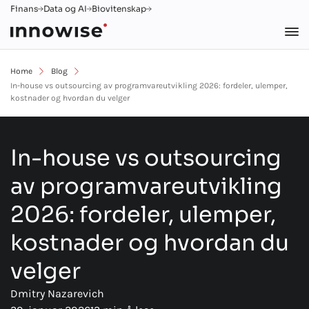
Finans
Data og AI
Biovitenskap
Home
Blog
In-house vs outsourcing av programvareutvikling 2026: fordeler, ulemper,
kostnader og hvordan du velger
In-house vs outsourcing
av programvareutvikling
2026: fordeler, ulemper,
kostnader og hvordan du
velger
Dmitry Nazarevich