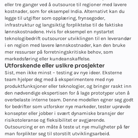
eller tre ganger ved å outsource til regioner med lavere
kostnader, som for eksempel India. Alternativt kan du
legge til utgifter som opplæring, frynsegoder,
infrastruktur og langsiktig forpliktelse til de faktiske
lønnskostnadene. Hvis for eksempel en nystartet
teknologibedrift outsourcer utviklingen til en leverandør
i en region med lavere lønnskostnader, kan den bruke
mer ressurser på forretningskritiske behov, som
markedsføring eller kundeanskaffelse.
Utforskende eller usikre prosjekter
Sist, men ikke minst – testing av nye ideer. Eksterne
team hjelper deg med å eksperimentere med nye
produktfunksjoner eller teknologier, og bringer raskt inn
den nødvendige ekspertisen for å lage prototyper uten å
overbelaste interne team. Denne modellen egner seg godt
for bedrifter som utforsker nye markeder, tester uprøvde
konsepter eller jobber i svært dynamiske bransjer der
risikotoleranse og fleksibilitet er avgjørende.
Outsourcing er en måte å teste ut nye muligheter på før
man forplikter seg til storstilt utviklingsarbeid.