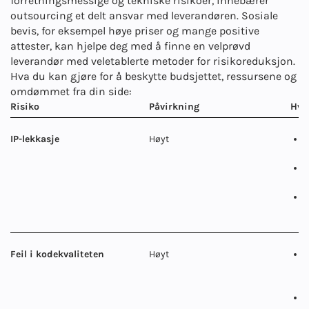
forretningsmessige og tekniske risikoer, innebærer
outsourcing et delt ansvar med leverandøren. Sosiale
bevis, for eksempel høye priser og mange positive
attester, kan hjelpe deg med å finne en velprøvd
leverandør med veletablerte metoder for risikoreduksjon.
Hva du kan gjøre for å beskytte budsjettet, ressursene og
omdømmet fra din side:
Risiko
Påvirkning
Hvo
IP-lekkasje
Høyt
S
l
R
g
D
k
Feil i kodekvaliteten
Høyt
I
s
s
F