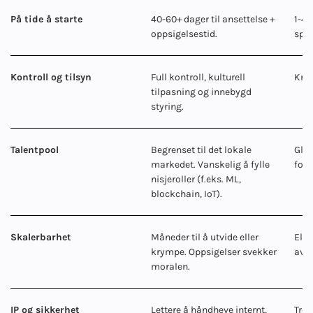
På tide å starte
40-60+ dager til ansettelse +
1-4 
oppsigelsestid.
spri
Kontroll og tilsyn
Full kontroll, kulturell
Krev
tilpasning og innebygd
styring.
Talentpool
Begrenset til det lokale
Glob
markedet. Vanskelig å fylle
fore
nisjeroller (f.eks. ML,
blockchain, IoT).
Skalerbarhet
Måneder til å utvide eller
Elas
krympe. Oppsigelser svekker
av n
moralen.
IP og sikkerhet
Lettere å håndheve internt,
Tren