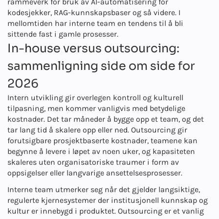
rammeverk for bruk av AI-automatisering for
kodesjekker, RAG-kunnskapsbaser og så videre. I
mellomtiden har interne team en tendens til å bli
sittende fast i gamle prosesser.
In-house versus outsourcing:
sammenligning side om side for
2026
Intern utvikling gir overlegen kontroll og kulturell
tilpasning, men kommer vanligvis med betydelige
kostnader. Det tar måneder å bygge opp et team, og det
tar lang tid å skalere opp eller ned. Outsourcing gir
forutsigbare prosjektbaserte kostnader, teamene kan
begynne å levere i løpet av noen uker, og kapasiteten
skaleres uten organisatoriske traumer i form av
oppsigelser eller langvarige ansettelsesprosesser.
Interne team utmerker seg når det gjelder langsiktige,
regulerte kjernesystemer der institusjonell kunnskap og
kultur er innebygd i produktet. Outsourcing er et vanlig