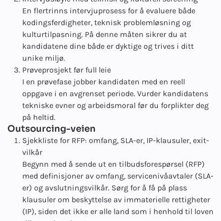
En flertrinns intervjuprosess for å evaluere både
kodingsferdigheter, teknisk problemløsning og
kulturtilpasning. På denne måten sikrer du at
kandidatene dine både er dyktige og trives i ditt
unike miljø.
Prøveprosjekt før full leie
I en prøvefase jobber kandidaten med en reell
oppgave i en avgrenset periode. Vurder kandidatens
tekniske evner og arbeidsmoral før du forplikter deg
på heltid.
Outsourcing-veien
Sjekkliste for RFP: omfang, SLA-er, IP-klausuler, exit-
vilkår
Begynn med å sende ut en tilbudsforespørsel (RFP)
med definisjoner av omfang, servicenivåavtaler (SLA-
er) og avslutningsvilkår. Sørg for å få på plass
klausuler om beskyttelse av immaterielle rettigheter
(IP), siden det ikke er alle land som i henhold til loven