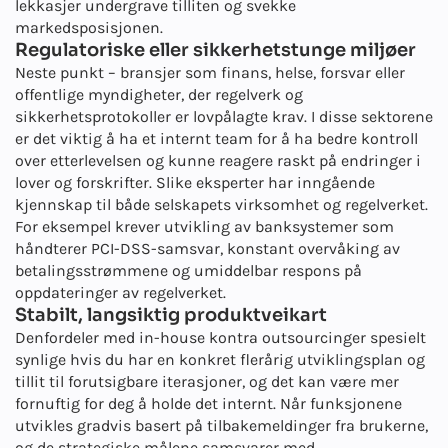
lekkasjer undergrave tilliten og svekke
markedsposisjonen.
Regulatoriske eller sikkerhetstunge miljøer
Neste punkt – bransjer som finans, helse, forsvar eller
offentlige myndigheter, der regelverk og
sikkerhetsprotokoller er lovpålagte krav. I disse sektorene
er det viktig å ha et internt team for å ha bedre kontroll
over etterlevelsen og kunne reagere raskt på endringer i
lover og forskrifter. Slike eksperter har inngående
kjennskap til både selskapets virksomhet og regelverket.
For eksempel krever utvikling av banksystemer som
håndterer PCI-DSS-samsvar, konstant overvåking av
betalingsstrømmene og umiddelbar respons på
oppdateringer av regelverket.
Stabilt, langsiktig produktveikart
Den
fordeler med in-house kontra outsourcing
er spesielt
synlige hvis du har en konkret flerårig utviklingsplan og
tillit til forutsigbare iterasjoner, og det kan være mer
fornuftig for deg å holde det internt. Når funksjonene
utvikles gradvis basert på tilbakemeldinger fra brukerne,
og de strategiske målene samsvarer med