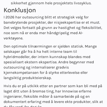
sikkerhet gjennom hele prosjektets livssyklus.
Konklusjon
I 2026 har outsourcing blitt et strategisk valg for
banebrytende prosjekter, der nisjeekspertise er et must.
Det velges fortsatt på grunn av hastighet og fleksibilitet,
noe som nå er enda mer håndgripelig med AI-
verktøyene.
Den optimale tilnærmingen er sjelden statisk. Mange
selskaper går fra å ha helt interne team til
hybridmodeller, der intern kunnskap blandes med
spesialisert ekstern ekspertise. Andre begynner med
outsourcing og internaliserer gradvis
kjernekompetansen for å styrke etterlevelse eller
langsiktig produkteierskap.
Hvis du er på utkikk etter en partner som kan bli med på
laget ditt uten å bremse ting, har Innowise erfarne
ingeniører, fleksible måter å samarbeide på og en
dokumentert erfaring med å levere ekte produkter, slik at
du får verdi fra dag én.