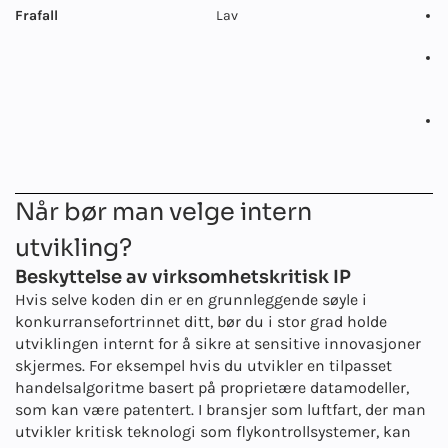
Frafall
Lav
S
S
k
O
d
i
Når bør man velge intern
utvikling?
Beskyttelse av virksomhetskritisk IP
Hvis selve koden din er en grunnleggende søyle i
konkurransefortrinnet ditt, bør du i stor grad holde
utviklingen internt for å sikre at sensitive innovasjoner
skjermes. For eksempel hvis du utvikler en tilpasset
handelsalgoritme basert på proprietære datamodeller,
som kan være patentert. I bransjer som luftfart, der man
utvikler kritisk teknologi som flykontrollsystemer, kan