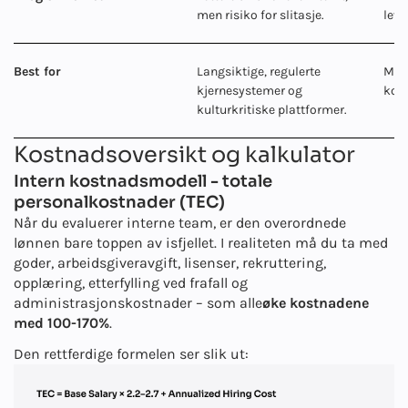
men risiko for slitasje.
leve
Best for
Langsiktige, regulerte
MVP-
kjernesystemer og
kost
kulturkritiske plattformer.
Kostnadsoversikt og kalkulator
Intern kostnadsmodell - totale
personalkostnader (TEC)
Når du evaluerer interne team, er den overordnede
lønnen bare toppen av isfjellet. I realiteten må du ta med
goder, arbeidsgiveravgift, lisenser, rekruttering,
opplæring, etterfylling ved frafall og
administrasjonskostnader – som alle
øke kostnadene
med 100-170%
.
Den rettferdige formelen ser slik ut: