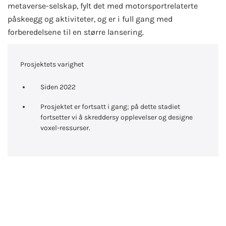
metaverse-selskap, fylt det med motorsportrelaterte
påskeegg og aktiviteter, og er i full gang med
forberedelsene til en større lansering.
Prosjektets varighet
Siden 2022
Prosjektet er fortsatt i gang; på dette stadiet
fortsetter vi å skreddersy opplevelser og designe
voxel-ressurser.