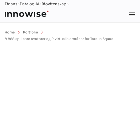
Finans
Data og AI
Biovitenskap
Home
Portfolio
8 888 spillbare avatarer og 2 virtuelle områder for Torque Squad
Metaverse-spillutvikling: 8 888
spillbare avatarer og 2 virtuelle
områder for Torque Squad
Et Foretak
Gaming
Metaverse
Spill
Underholdning