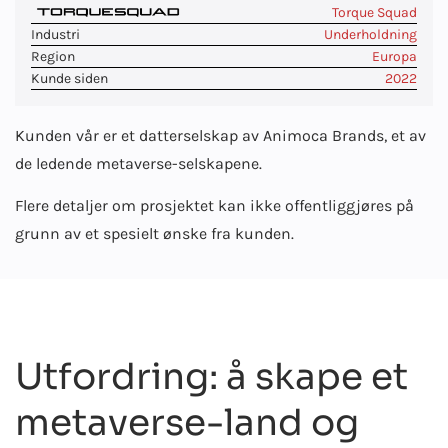
Torque Squad
Industri
Underholdning
Region
Europa
Kunde siden
2022
Kunden vår er et datterselskap av Animoca Brands, et av
de ledende metaverse-selskapene.
Flere detaljer om prosjektet kan ikke offentliggjøres på
grunn av et spesielt ønske fra kunden.
Utfordring: å skape et
metaverse-land og