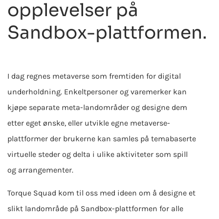
opplevelser på
Sandbox-plattformen.
I dag regnes metaverse som fremtiden for digital
underholdning. Enkeltpersoner og varemerker kan
kjøpe separate meta-landområder og designe dem
etter eget ønske, eller utvikle egne metaverse-
plattformer der brukerne kan samles på temabaserte
virtuelle steder og delta i ulike aktiviteter som spill
og arrangementer.
Torque Squad kom til oss med ideen om å designe et
slikt landområde på Sandbox-plattformen for alle