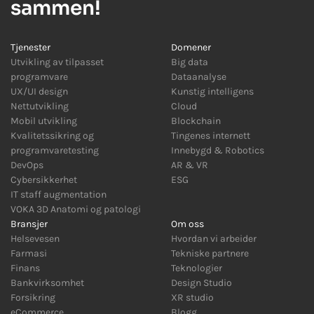
sammen!
Tjenester
Domener
Utvikling av tilpasset
Big data
programvare
Dataanalyse
UX/UI design
Kunstig intelligens
Nettutvikling
Cloud
Mobil utvikling
Blockchain
Kvalitetssikring og
Tingenes internett
programvaretesting
Innebygd
&
Robotics
DevOps
AR
&
VR
Cybersikkerhet
ESG
IT staff augmentation
VOKA 3D Anatomi og patologi
Bransjer
Om oss
Helsevesen
Hvordan vi arbeider
Farmasi
Tekniske partnere
Finans
Teknologier
Bankvirksomhet
Design Studio
Forsikring
XR studio
eCommerce
Blogg