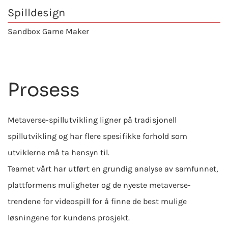
Spilldesign
Sandbox Game Maker
Prosess
Metaverse-spillutvikling ligner på tradisjonell
spillutvikling og har flere spesifikke forhold som
utviklerne må ta hensyn til.
Teamet vårt har utført en grundig analyse av samfunnet,
plattformens muligheter og de nyeste metaverse-
trendene for videospill for å finne de best mulige
løsningene for kundens prosjekt.