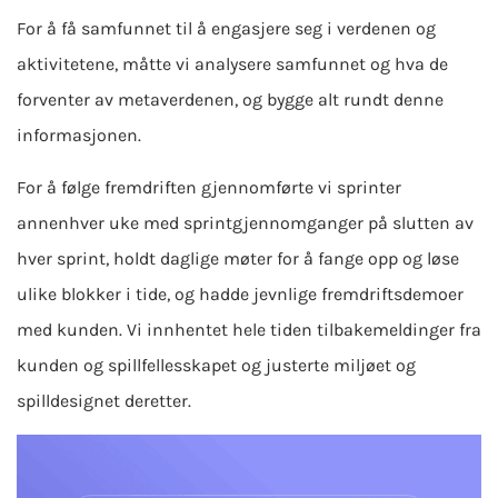
For å få samfunnet til å engasjere seg i verdenen og
aktivitetene, måtte vi analysere samfunnet og hva de
forventer av metaverdenen, og bygge alt rundt denne
informasjonen.
For å følge fremdriften gjennomførte vi sprinter
annenhver uke med sprintgjennomganger på slutten av
hver sprint, holdt daglige møter for å fange opp og løse
ulike blokker i tide, og hadde jevnlige fremdriftsdemoer
med kunden. Vi innhentet hele tiden tilbakemeldinger fra
kunden og spillfellesskapet og justerte miljøet og
spilldesignet deretter.