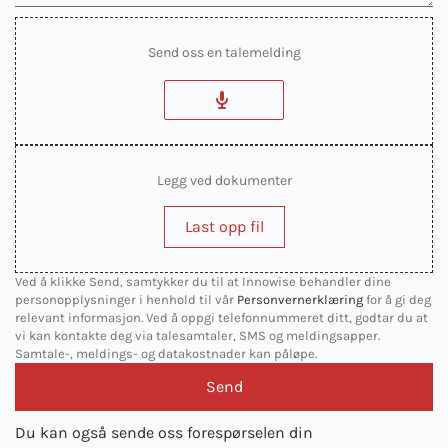
Send oss en talemelding
Legg ved dokumenter
Last opp fil
Ved å klikke Send, samtykker du til at Innowise behandler dine
personopplysninger i henhold til vår
Personvernerklæring
for å gi deg
relevant informasjon. Ved å oppgi telefonnummeret ditt, godtar du at
vi kan kontakte deg via talesamtaler, SMS og meldingsapper.
Samtale-, meldings- og datakostnader kan påløpe.
Du kan også sende oss forespørselen din