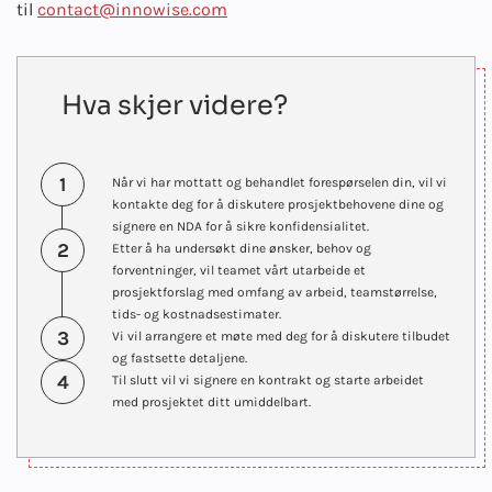
til
contact@innowise.com
Hva skjer videre?
1
Når vi har mottatt og behandlet forespørselen din, vil vi
kontakte deg for å diskutere prosjektbehovene dine og
signere en NDA for å sikre konfidensialitet.
2
Etter å ha undersøkt dine ønsker, behov og
forventninger, vil teamet vårt utarbeide et
prosjektforslag med omfang av arbeid, teamstørrelse,
tids- og kostnadsestimater.
3
Vi vil arrangere et møte med deg for å diskutere tilbudet
og fastsette detaljene.
4
Til slutt vil vi signere en kontrakt og starte arbeidet
med prosjektet ditt umiddelbart.