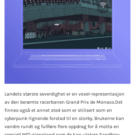
Landets største severdighet er en voxel-representasjon
av den berømte racerbanen Grand Prix de Monaco.Det
finnes også et annet sted som er stilisert som en
cyberpunk-lignende forstad til en storby. Brukerne kan
vandre rundt og fullføre flere oppdrag for å motta en
spesiell NFT-gjenstand som de kan utstyre Sandbox-