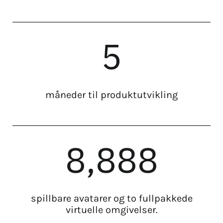
5
måneder til produktutvikling
8,888
spillbare avatarer og to fullpakkede
virtuelle omgivelser.