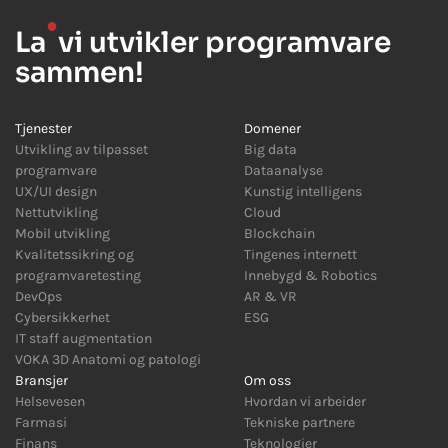
●
La
vi utvikler programvare
sammen!
Tjenester
Domener
Utvikling av tilpasset
Big data
programvare
Dataanalyse
UX/UI design
Kunstig intelligens
Nettutvikling
Cloud
Mobil utvikling
Blockchain
Kvalitetssikring og
Tingenes internett
programvaretesting
Innebygd
&
Robotics
DevOps
AR
&
VR
Cybersikkerhet
ESG
IT staff augmentation
VOKA 3D Anatomi og patologi
Bransjer
Om oss
Helsevesen
Hvordan vi arbeider
Farmasi
Tekniske partnere
Finans
Teknologier