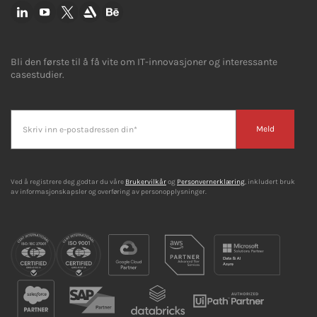
Bli den første til å få vite om IT-innovasjoner og interessante
casestudier.
Meld
Ved å registrere deg godtar du våre
Brukervilkår
og
Personvernerklæring
, inkludert bruk
av informasjonskapsler og overføring av personopplysninger.