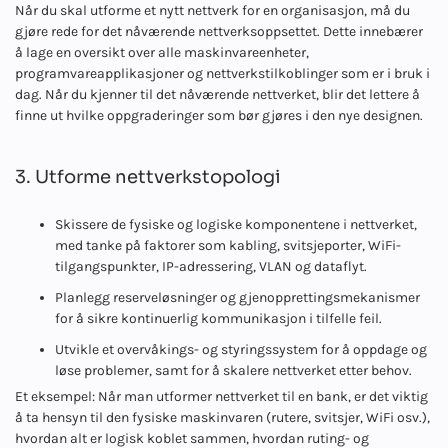
Når du skal utforme et nytt nettverk for en organisasjon, må du
gjøre rede for det nåværende nettverksoppsettet. Dette innebærer
å lage en oversikt over alle maskinvareenheter,
programvareapplikasjoner og nettverkstilkoblinger som er i bruk i
dag. Når du kjenner til det nåværende nettverket, blir det lettere å
finne ut hvilke oppgraderinger som bør gjøres i den nye designen.
3. Utforme nettverkstopologi
Skissere de fysiske og logiske komponentene i nettverket,
med tanke på faktorer som kabling, svitsjeporter, WiFi-
tilgangspunkter, IP-adressering, VLAN og dataflyt.
Planlegg reserveløsninger og gjenopprettingsmekanismer
for å sikre kontinuerlig kommunikasjon i tilfelle feil.
Utvikle et overvåkings- og styringssystem for å oppdage og
løse problemer, samt for å skalere nettverket etter behov.
Et eksempel: Når man utformer nettverket til en bank, er det viktig
å ta hensyn til den fysiske maskinvaren (rutere, svitsjer, WiFi osv.),
hvordan alt er logisk koblet sammen, hvordan ruting- og