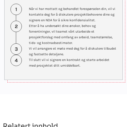
1
Når vi har mottatt og behandlet forespørselen din, vil vi
kontakte deg for å diskutere prosjektbehovene dine og
signere en NDA for å sikre konfidensialitet.
2
Etter å ha undersøkt dine ønsker, behov og
forventninger, vil teamet vårt utarbeide et
prosjektforslag med omfang av arbeid, teamstørrelse,
tids- og kostnadsestimater.
3
Vi vil arrangere et møte med deg for å diskutere tilbudet
og fastsette detaljene.
4
Til slutt vil vi signere en kontrakt og starte arbeidet
med prosjektet ditt umiddelbart.
Relatert innhold