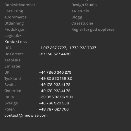
Bankvirksomhet
Design Studio
Forsikring
XR studio
eCommerce
Blogg
Utdanning
Casestudier
Produksjon
Regler for god oppførsel
Logistikk
Kontakt oss
USA
+1 917 267 7727
,
+1 772 232 7337
De Forente
+971 58 527 4499
Arabiske
Emirater
UK
+44 7860 340 279
Tyskland
+49 30 520 158 80
Sveits
+49 178 233 41 75
Østerrike
+49 178 233 41 75
Italia
+39 085 93 96 800
Sverige
+46 766 920 558
Polen
+48 787 027 706
contact@innowise.com