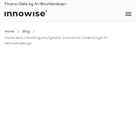
Finans
Data og AI
Biovitenskap
Home
Blog
Fremtidens tilkoblingsmuligheter: Innovative tilnærminger til
nettverksdesign
Hoved
Om oss
Blogg
10 min lesing
Fremtidens
tilkoblingsmulig