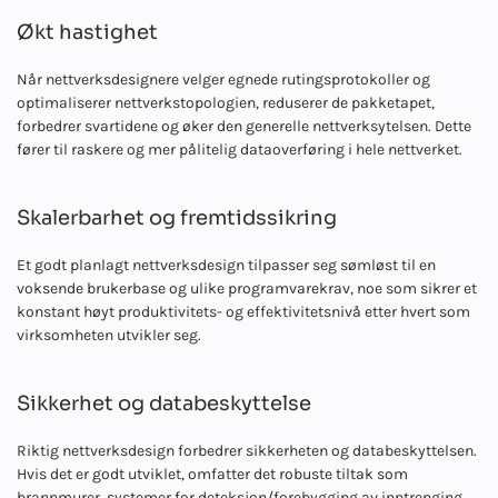
Økt hastighet
Når nettverksdesignere velger egnede rutingsprotokoller og
optimaliserer nettverkstopologien, reduserer de pakketapet,
forbedrer svartidene og øker den generelle nettverksytelsen. Dette
fører til raskere og mer pålitelig dataoverføring i hele nettverket.
Skalerbarhet og fremtidssikring
Et godt planlagt nettverksdesign tilpasser seg sømløst til en
voksende brukerbase og ulike programvarekrav, noe som sikrer et
konstant høyt produktivitets- og effektivitetsnivå etter hvert som
virksomheten utvikler seg.
Sikkerhet og databeskyttelse
Riktig nettverksdesign forbedrer sikkerheten og databeskyttelsen.
Hvis det er godt utviklet, omfatter det robuste tiltak som
brannmurer, systemer for deteksjon/forebygging av inntrenging,