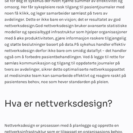
Se for deg et sykehus der hvert hjørne summer av effektivitet og
omsorg. Her får sykepleiere rask tilgang til pasientjournaler med
noen få klikk, og leger samarbeider sømløst på tvers av
avdelinger. Dette er ikke bare en visjon; det er resultatet av god
nettverksdesign.
God nettverksdesign bruker avanserte statistiske
modeller og spesialbygd infrastruktur som hjelper organisasjoner
med å øke produktiviteten, gjøre informasjon raskere tilgjengelig
og støtte beslutninger basert på data.
På sykehus handler effektiv
nettverksdesign derfor ikke bare om smidig dataflyt – det handler
også om å forbedre pasientbehandlingen. Ved å legge til rette for
sømløs kommunikasjon og tilgang til oppdaterte journaler på
tvers av avdelinger, sikrer dette optimaliserte nettverksoppsettet
at medisinske team kan samarbeide effektivt og reagere raskt på
pasientenes behov, noe som hever standarden på pleien.
Hva er nettverksdesign?
Nettverksdesign er prosessen med å planlegge og opprette en
nettverksinfrastruktur som er tilpasset en organisasjons behov.