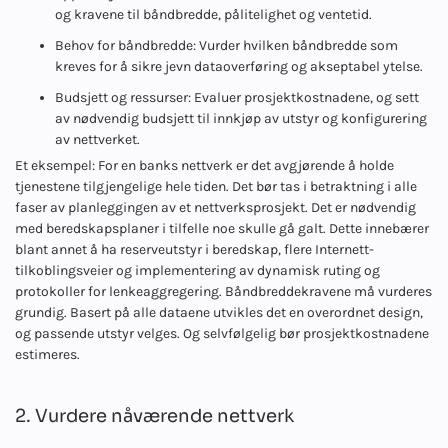
og kravene til båndbredde, pålitelighet og ventetid.
Behov for båndbredde: Vurder hvilken båndbredde som
kreves for å sikre jevn dataoverføring og akseptabel ytelse.
Budsjett og ressurser: Evaluer prosjektkostnadene, og sett
av nødvendig budsjett til innkjøp av utstyr og konfigurering
av nettverket.
Et eksempel: For en banks nettverk er det avgjørende å holde
tjenestene tilgjengelige hele tiden. Det bør tas i betraktning i alle
faser av planleggingen av et nettverksprosjekt. Det er nødvendig
med beredskapsplaner i tilfelle noe skulle gå galt. Dette innebærer
blant annet å ha reserveutstyr i beredskap, flere Internett-
tilkoblingsveier og implementering av dynamisk ruting og
protokoller for lenkeaggregering. Båndbreddekravene må vurderes
grundig. Basert på alle dataene utvikles det en overordnet design,
og passende utstyr velges. Og selvfølgelig bør prosjektkostnadene
estimeres.
2. Vurdere nåværende nettverk