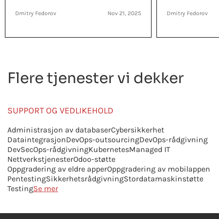
Dmitry Fedorov
Nov 21, 2025
Dmitry Fedorov
Flere tjenester vi dekker
SUPPORT OG VEDLIKEHOLD
Administrasjon av databaser
Cybersikkerhet
Dataintegrasjon
DevOps-outsourcing
DevOps-rådgivning
DevSecOps-rådgivning
Kubernetes
Managed IT
Nettverkstjenester
Odoo-støtte
Oppgradering av eldre apper
Oppgradering av mobilappen
Pentesting
Sikkerhetsrådgivning
Stordatamaskinstøtte
Testing
Se mer