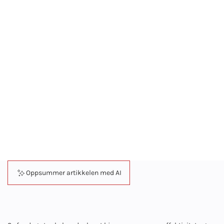
heter: Innovative
tilnærminger til
nettverksdesign
UI/UX design
Oppsummer artikkelen med AI