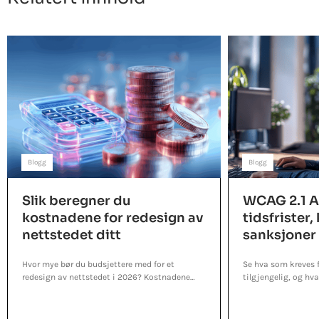
Blogg
Blogg
Slik beregner du
WCAG 2.1 AA
kostnadene for redesign av
tidsfrister,
nettstedet ditt
sanksjoner
Hvor mye bør du budsjettere med for et
Se hva som kreves f
redesign av nettstedet i 2026? Kostnadene
tilgjengelig, og hv
kan overraske deg - se hva som driver prisen.
ditt ikke oppfyller k