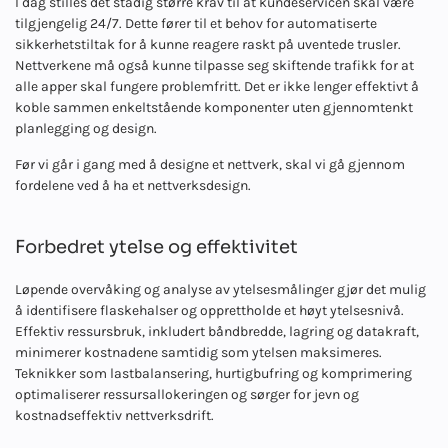
I dag stilles det stadig større krav til at kundeservicen skal være
tilgjengelig 24/7. Dette fører til et behov for automatiserte
sikkerhetstiltak for å kunne reagere raskt på uventede trusler.
Nettverkene må også kunne tilpasse seg skiftende trafikk for at
alle apper skal fungere problemfritt. Det er ikke lenger effektivt å
koble sammen enkeltstående komponenter uten gjennomtenkt
planlegging og design.
Før vi går i gang med å designe et nettverk, skal vi gå gjennom
fordelene ved å ha et nettverksdesign.
Forbedret ytelse og effektivitet
Løpende overvåking og analyse av ytelsesmålinger gjør det mulig
å identifisere flaskehalser og opprettholde et høyt ytelsesnivå.
Effektiv ressursbruk, inkludert båndbredde, lagring og datakraft,
minimerer kostnadene samtidig som ytelsen maksimeres.
Teknikker som lastbalansering, hurtigbufring og komprimering
optimaliserer ressursallokeringen og sørger for jevn og
kostnadseffektiv nettverksdrift.