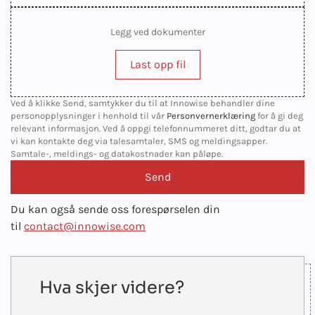
Legg ved dokumenter
Last opp fil
Ved å klikke Send, samtykker du til at Innowise behandler dine
personopplysninger i henhold til vår
Personvernerklæring
for å gi deg
relevant informasjon. Ved å oppgi telefonnummeret ditt, godtar du at
vi kan kontakte deg via talesamtaler, SMS og meldingsapper.
Samtale-, meldings- og datakostnader kan påløpe.
Du kan også sende oss forespørselen din
til
contact@innowise.com
Hva skjer videre?