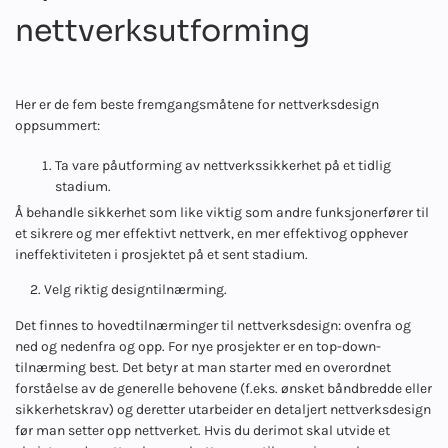
nettverksutforming
Her er de fem beste fremgangsmåtene for nettverksdesign
oppsummert:
Ta vare på
utforming av nettverkssikkerhet på et tidlig
stadium.
Å behandle sikkerhet som like viktig som andre funksjoner
fører til
et sikrere og mer effektivt nettverk, en mer effektiv
og opphever
ineffektiviteten i prosjektet på et sent stadium.
2. Velg riktig designtilnærming.
Det finnes to hovedtilnærminger til nettverksdesign: ovenfra og
ned og nedenfra og opp. For nye prosjekter er en top-down-
tilnærming best. Det betyr at man starter med en overordnet
forståelse av de generelle behovene (f.eks. ønsket båndbredde eller
sikkerhetskrav) og deretter utarbeider en detaljert nettverksdesign
før man setter opp nettverket. Hvis du derimot skal utvide et