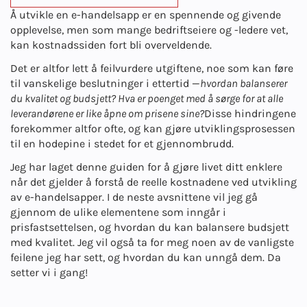
Å utvikle en e-handelsapp er en spennende og givende
opplevelse, men som mange bedriftseiere og -ledere vet,
kan kostnadssiden fort bli overveldende.
Det er altfor lett å feilvurdere utgiftene, noe som kan føre
til vanskelige beslutninger i ettertid —
hvordan balanserer
du kvalitet og budsjett? Hva er poenget med å sørge for at alle
leverandørene er like åpne om prisene sine?
Disse hindringene
forekommer altfor ofte, og kan gjøre utviklingsprosessen
til en hodepine i stedet for et gjennombrudd.
Jeg har laget denne guiden for å gjøre livet ditt enklere
når det gjelder å forstå de reelle kostnadene ved utvikling
av e-handelsapper. I de neste avsnittene vil jeg gå
gjennom de ulike elementene som inngår i
prisfastsettelsen, og hvordan du kan balansere budsjett
med kvalitet. Jeg vil også ta for meg noen av de vanligste
feilene jeg har sett, og hvordan du kan unngå dem. Da
setter vi i gang!