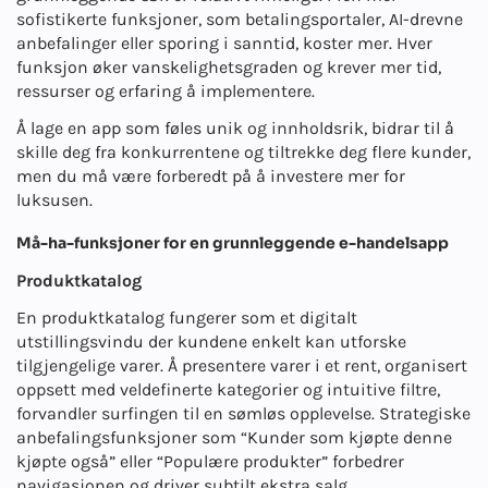
sofistikerte funksjoner, som betalingsportaler, AI-drevne
anbefalinger eller sporing i sanntid, koster mer. Hver
funksjon øker vanskelighetsgraden og krever mer tid,
ressurser og erfaring å implementere.
Å lage en app som føles unik og innholdsrik, bidrar til å
skille deg fra konkurrentene og tiltrekke deg flere kunder,
men du må være forberedt på å investere mer for
luksusen.
Må-ha-funksjoner for en grunnleggende e-handelsapp
Produktkatalog
En produktkatalog fungerer som et digitalt
utstillingsvindu der kundene enkelt kan utforske
tilgjengelige varer. Å presentere varer i et rent, organisert
oppsett med veldefinerte kategorier og intuitive filtre,
forvandler surfingen til en sømløs opplevelse. Strategiske
anbefalingsfunksjoner som “Kunder som kjøpte denne
kjøpte også” eller “Populære produkter” forbedrer
navigasjonen og driver subtilt ekstra salg.