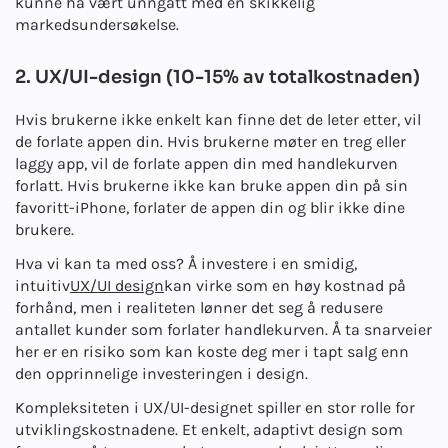
kunne ha vært unngått med en skikkelig
markedsundersøkelse.
2. UX/UI-design (10-15% av totalkostnaden)
Hvis brukerne ikke enkelt kan finne det de leter etter, vil
de forlate appen din. Hvis brukerne møter en treg eller
laggy app, vil de forlate appen din med handlekurven
forlatt. Hvis brukerne ikke kan bruke appen din på sin
favoritt-iPhone, forlater de appen din og blir ikke dine
brukere.
Hva vi kan ta med oss?
Å investere i en smidig,
intuitiv
UX/UI design
kan virke som en høy kostnad på
forhånd, men i realiteten lønner det seg å redusere
antallet kunder som forlater handlekurven. Å ta snarveier
her er en risiko som kan koste deg mer i tapt salg enn
den opprinnelige investeringen i design.
Kompleksiteten i UX/UI-designet spiller en stor rolle for
utviklingskostnadene. Et enkelt, adaptivt design som