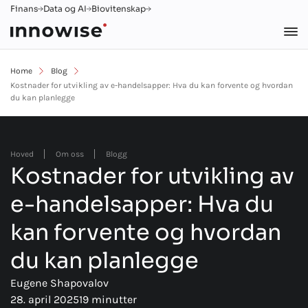
Finans
Data og AI
Biovitenskap
Home
Blog
Kostnader for utvikling av e-handelsapper: Hva du kan forvente og hvordan
du kan planlegge
Hoved
Om oss
Blogg
Kostnader for utvikling av
e-handelsapper: Hva du
kan forvente og hvordan
du kan planlegge
Eugene Shapovalov
28. april 2025
19 minutter