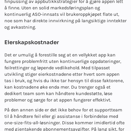
finpussing av appbutikkstrategier for å gjøre appen lett
å finne. Uten en solid markedsføringsplan og
kontinuerlig ASO-innsats vil brukeroppkjøpet flate ut,
noe som har direkte innvirkning på langsiktige inntekter
og avkastning.
Eierskapskostnader
Det er umulig å forestille seg at en vellykket app kan
fungere problemfritt uten kontinuerlige oppdateringer,
feilrettinger og løpende vedlikehold. Med tilpasset
utvikling stiger eierkostnadene etter hvert som appen
tas i bruk, og hvis du ikke tar hensyn til disse faktorene,
kan kostnadene øke enda mer. Du trenger også et
dedikert team som kan håndtere kundestøtte, løse
problemer og sørge for at appen fungerer effektivt.
På den annen side er det ikke behov for et supportteam
til å håndtere feil eller gi assistanse i forbindelse med
one-size-fits-all-løsninger. Disse kommer imidlertid ofte
med gjentakende abonnementsavgifter. På lang sikt, for