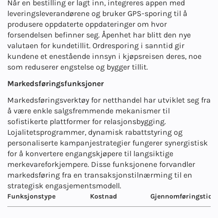
Når en bestilling er lagt inn, integreres appen med
leveringsleverandørene og bruker GPS-sporing til å
produsere oppdaterte oppdateringer om hvor
forsendelsen befinner seg. Åpenhet har blitt den nye
valutaen for kundetillit. Ordresporing i sanntid gir
kundene et enestående innsyn i kjøpsreisen deres, noe
som reduserer engstelse og bygger tillit.
Markedsføringsfunksjoner
Markedsføringsverktøy for netthandel har utviklet seg fra
å være enkle salgsfremmende mekanismer til
sofistikerte plattformer for relasjonsbygging.
Lojalitetsprogrammer, dynamisk rabattstyring og
personaliserte kampanjestrategier fungerer synergistisk
for å konvertere engangskjøpere til langsiktige
merkevareforkjempere. Disse funksjonene forvandler
markedsføring fra en transaksjonstilnærming til en
strategisk engasjementsmodell.
Funksjonstype
Kostnad
Gjennomføringstid