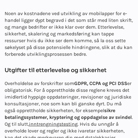
Noen av kostnadene ved utvikling av mobilapper for e-
handel ligger dypt begravd i det som står med liten skrift,
og mange bedrifter er ikke klar over dem. Etterlevelse,
sikkerhet, skalering og markedsføring kan tappe
ressurser hvis du ikke ser dem komme, så la oss sette
søkelyset på disse potensielle hindringene, slik at du kan
forberede utviklingsprosessen bedre.
Utgifter til etterlevelse og sikkerhet
Overholdelse av forskrifter som
GDPR, CCPA og PCI DSS
er
obligatorisk. For å opprettholde disse reglene kreves det
imidlertid hyppige oppdateringer, revisjoner og juridiske
konsultasjoner, noe som kan bli ganske dyrt. Du må
også opprettholde sikkerheten, for eksempel
sikre
betalingssystemer, kryptering og oppdagelse av svindel
.
Og til slutt,
inntrengningstesting
. Hvis du unngår å
overholde lover og regler og ikke ivaretar sikkerheten,
kan det skade merkevaren din med datalekkasjer,