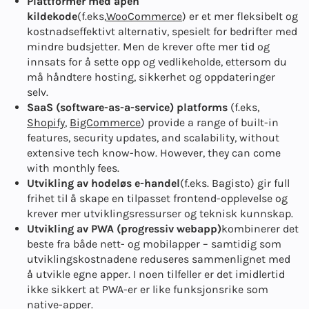
Plattformer med åpen
kildekode
(f.eks,
WooCommerce
) er et mer fleksibelt og
kostnadseffektivt alternativ, spesielt for bedrifter med
mindre budsjetter. Men de krever ofte mer tid og
innsats for å sette opp og vedlikeholde, ettersom du
må håndtere hosting, sikkerhet og oppdateringer
selv.
SaaS (software-as-a-service) platforms
(f.eks,
Shopify
,
BigCommerce
) provide a range of built-in
features, security updates, and scalability, without
extensive tech know-how. However, they can come
with monthly fees.
Utvikling av hodeløs e-handel
(f.eks. Bagisto) gir full
frihet til å skape en tilpasset frontend-opplevelse og
krever mer utviklingsressurser og teknisk kunnskap.
Utvikling av PWA (progressiv webapp)
kombinerer det
beste fra både nett- og mobilapper – samtidig som
utviklingskostnadene reduseres sammenlignet med
å utvikle egne apper. I noen tilfeller er det imidlertid
ikke sikkert at PWA-er er like funksjonsrike som
native-apper.