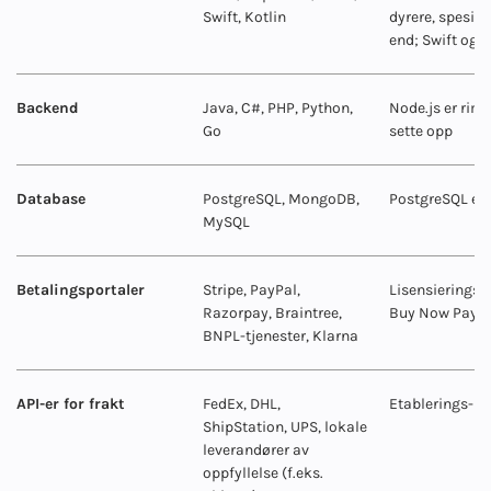
Swift, Kotlin
dyrere, spesie
end; Swift og K
Backend
Java, C#, PHP, Python,
Node.js er rim
Go
sette opp
Database
PostgreSQL, MongoDB,
PostgreSQL er
MySQL
Betalingsportaler
Stripe, PayPal,
Lisensierings- 
Razorpay, Braintree,
Buy Now Pay L
BNPL-tjenester, Klarna
API-er for frakt
FedEx, DHL,
Etablerings- 
ShipStation, UPS, lokale
leverandører av
oppfyllelse (f.eks.