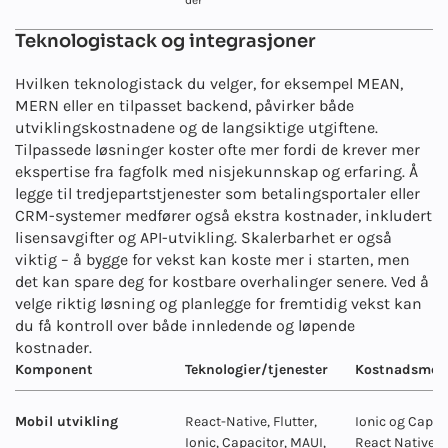
der
Teknologistack og integrasjoner
Hvilken teknologistack du velger, for eksempel MEAN,
MERN eller en tilpasset backend, påvirker både
utviklingskostnadene og de langsiktige utgiftene.
Tilpassede løsninger koster ofte mer fordi de krever mer
ekspertise fra fagfolk med nisjekunnskap og erfaring. Å
legge til tredjepartstjenester som betalingsportaler eller
CRM-systemer medfører også ekstra kostnader, inkludert
lisensavgifter og API-utvikling. Skalerbarhet er også
viktig – å bygge for vekst kan koste mer i starten, men
det kan spare deg for kostbare overhalinger senere. Ved å
velge riktig løsning og planlegge for fremtidig vekst kan
du få kontroll over både innledende og løpende
kostnader.
Komponent
Teknologier/tjenester
Kostnadsmess
Mobil utvikling
React-Native, Flutter,
Ionic og Capac
Ionic, Capacitor, MAUI,
React Native og