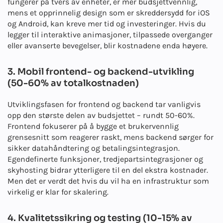
fungerer på tvers av enheter, er mer budsjettvennlig,
mens et opprinnelig design som er skreddersydd for iOS
og Android, kan kreve mer tid og investeringer. Hvis du
legger til interaktive animasjoner, tilpassede overganger
eller avanserte bevegelser, blir kostnadene enda høyere.
3. Mobil frontend- og backend-utvikling
(50-60% av totalkostnaden)
Utviklingsfasen for frontend og backend tar vanligvis
opp den største delen av budsjettet – rundt 50-60%.
Frontend fokuserer på å bygge et brukervennlig
grensesnitt som reagerer raskt, mens backend sørger for
sikker datahåndtering og betalingsintegrasjon.
Egendefinerte funksjoner, tredjepartsintegrasjoner og
skyhosting bidrar ytterligere til en del ekstra kostnader.
Men det er verdt det hvis du vil ha en infrastruktur som
virkelig er klar for skalering.
4. Kvalitetssikring og testing (10-15% av