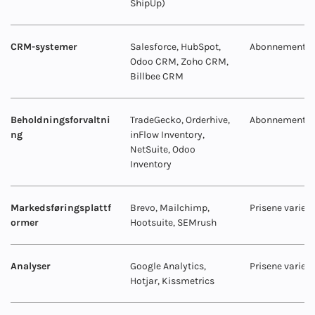
ShipUp)
CRM-systemer
Salesforce, HubSpot,
Abonnementsav
Odoo CRM, Zoho CRM,
Billbee CRM
Beholdningsforvaltni
TradeGecko, Orderhive,
Abonnementsav
ng
inFlow Inventory,
NetSuite, Odoo
Inventory
Markedsføringsplattf
Brevo, Mailchimp,
Prisene varier
ormer
Hootsuite, SEMrush
Analyser
Google Analytics,
Prisene varier
Hotjar, Kissmetrics