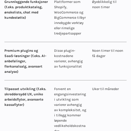
Grunnleggende funksjoner
Plattformer som
Øyeblikkelig til
(f.eks. produktkatalog,
Shopify,
noen timer
ønskeliste, chat med
WooCommerce og
kundestøtte)
BigCommerce tilbyr
innebygde verktøy
eller rimelige
tredjepartsapper
Premium plugins og
Disse plugin-
Noen timer til noen
SaaS-løsninger (f.eks. AI-
kostnadene
få dager
anbefalinger,
varierer, avhengig
flerkanalsalg, avansert
av funksjonalitet
analyse)
Tilpasset utvikling (f.eks.
Forvent en
Uker til måneder
skreddersydd UX, unike
engangsinvestering
arbeidsflyter, avanserte
i utvikling som
kassaflyter)
varierer avhengig
av kompleksitet, og
i tillegg kommer
løpende
vedlikeholdskostna