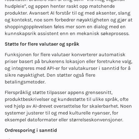
hudpleie”, og appen henter raskt opp matchende
produkter. Avansert AI forstår til og med aksenter, slang
og kontekst, noe som forbedrer nøyaktigheten og gjør at
shoppingopplevelsen føles mer som en dialog med en
kunnskapsrik assistent enn en mekanisk søkeprosess.
Støtte for flere valutaer og språk
Funksjonen for flere valutaer konverterer automatisk
priser basert på brukerens lokasjon eller foretrukne valg,
og integreres med API-er for valutakurser i sanntid for å
sikre nøyaktighet. Den støtter også flere
betalingsmetoder.
Flerspråklig støtte tilpasser appens grensesnitt,
produktbeskrivelser og kundestøtte til ulike språk, ofte
ved hjelp av AI-drevet oversettelse for skalerbarhet. Noen
systemer justerer til og med kulturelle nyanser, for
eksempel datoformater eller størrelseskonvensjoner.
Ordresporing i sanntid