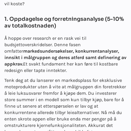
vil koste?
1. Oppdagelse og forretningsanalyse (5-10%
av totalkostnaden)
Å hoppe over research er en rask vei til
budsjettoverskridelser. Denne fasen
omfatter
markedsundersøkelser, konkurrentanalyser,
innsikt i målgruppen og deres atferd samt definering av
appkrav.
Et svakt fundament her kan føre til kostbare
redesign eller tapte inntekter.
Tenk deg at du lanserer en markedsplass for eksklusive
moteprodukter uten å vite at målgruppen din foretrekker
å leie luksusvarer fremfor å kjøpe dem. Du investerer
store summer i en modell som kun tilbyr kjøp, bare for å
finne ut senere at etterspørselen er lav og at
konkurrentene allerede tilbyr leiealternativer. Nå må du
enten skrote appen eller bruke enda mer penger på å
omstrukturere kjernefunksjonaliteten. Akkurat det