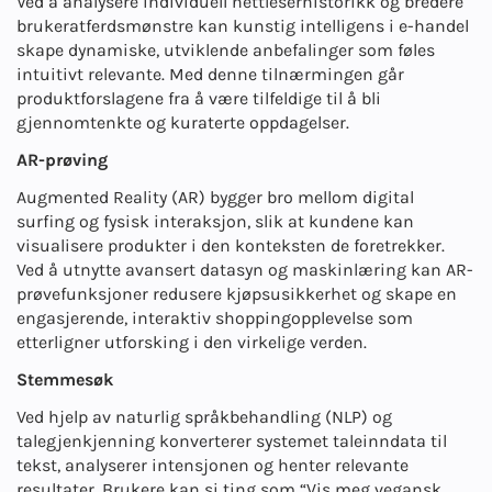
Ved å analysere individuell nettleserhistorikk og bredere
brukeratferdsmønstre kan kunstig intelligens i e-handel
skape dynamiske, utviklende anbefalinger som føles
intuitivt relevante. Med denne tilnærmingen går
produktforslagene fra å være tilfeldige til å bli
gjennomtenkte og kuraterte oppdagelser.
AR-prøving
Augmented Reality (AR) bygger bro mellom digital
surfing og fysisk interaksjon, slik at kundene kan
visualisere produkter i den konteksten de foretrekker.
Ved å utnytte avansert datasyn og maskinlæring kan AR-
prøvefunksjoner redusere kjøpsusikkerhet og skape en
engasjerende, interaktiv shoppingopplevelse som
etterligner utforsking i den virkelige verden.
Stemmesøk
Ved hjelp av naturlig språkbehandling (NLP) og
talegjenkjenning konverterer systemet taleinndata til
tekst, analyserer intensjonen og henter relevante
resultater. Brukere kan si ting som “Vis meg vegansk