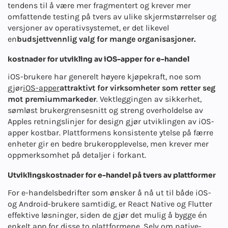
tendens til å være mer fragmentert og krever mer
omfattende testing på tvers av ulike skjermstørrelser og
versjoner av operativsystemet, er det likevel
en
budsjettvennlig valg for mange organisasjoner.
kostnader for utvikling av iOS-apper for e-handel
iOS-brukere har generelt høyere kjøpekraft, noe som
gjør
iOS-apper
attraktivt for virksomheter som retter seg
mot premiummarkeder
. Vektleggingen av sikkerhet,
sømløst brukergrensesnitt og streng overholdelse av
Apples retningslinjer for design gjør utviklingen av iOS-
apper kostbar. Plattformens konsistente ytelse på færre
enheter gir en bedre brukeropplevelse, men krever mer
oppmerksomhet på detaljer i forkant.
Utviklingskostnader for e-handel på tvers av plattformer
For e-handelsbedrifter som ønsker å nå ut til både iOS-
og Android-brukere samtidig, er React Native og Flutter
effektive løsninger, siden de gjør det mulig å bygge én
enkelt app for disse to plattformene. Selv om native-