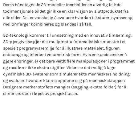
Deres håndtegnede 2D-modeller inneholder en alvorlig feil: det
todimensjonale bildet gir ikke en klar visjon av sluttproduktet fra
alle sider. Det er vanskelig å evaluere hvordan teksturer, nyanser og
mellomfarger kombineres og blandes i så fall.
3D-teknologi kommer til unnsetning med en innovativ tilnærming
:
3D-gjengivelse gjør det mulig
motta fotorealistiske mønstre i et
spesielt programvaremiljø for å illustrere materialet, figuren,
entourage og interiør i volumetrisk form. Hvis en kunde ønsker å
gjøre endringer, er det bare verdt flere manipulasjoner i programmet
og medfører ikke ekstra utgifter. Videre er det mulig å lage
dynamiske 3D-avatarer som simulerer ekte menneskers holdning
og evaluere hvordan klærne oppfører seg på menneskekroppen.
Designere merker stoffets mangler (sagging, ekstra folder) for å
eliminere dem i løpet av prosjektfasen.