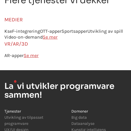
Flere tjenester vi dekker
MEDIER
KseF-integrering
OTT-apper
Sportsapper
Utvikling av spill
Video-on-demand
Se mer
VR/AR/3D
AR-apper
Se mer
●
La
vi utvikler programvare
sammen!
Tjenester
Domener
Utvikling av tilpasset
Big data
programvare
Dataanalyse
UX/UI design
Kunstig intelligens