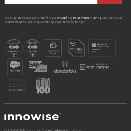
Ved å registrere deg godtar du våre
Brukervilkår
og
Personvernerklæring
, inkludert bruk
av informasjonskapsler og overføring av personopplysninger.
© 2007-2026 Innowise. Alle rettigheter forbeholdt.