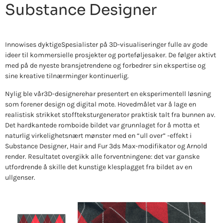
Substance Designer
Innowises dyktige
Spesialister på 3D-visualisering
er fulle av gode
ideer til kommersielle prosjekter og porteføljesaker. De følger aktivt
med på de nyeste bransjetrendene og forbedrer sin ekspertise og
sine kreative tilnærminger kontinuerlig.
Nylig ble vår
3D-designere
har presentert en eksperimentell løsning
som forener design og digital mote. Hovedmålet var å lage en
realistisk strikket stoffteksturgenerator praktisk talt fra bunnen av.
Det hardkantede romboide bildet var grunnlaget for å motta et
naturlig virkelighetsnært mønster med en “ull over” -effekt i
Substance Designer, Hair and Fur 3ds Max-modifikator og Arnold
render. Resultatet overgikk alle forventningene: det var ganske
utfordrende å skille det kunstige klesplagget fra bildet av en
ullgenser.