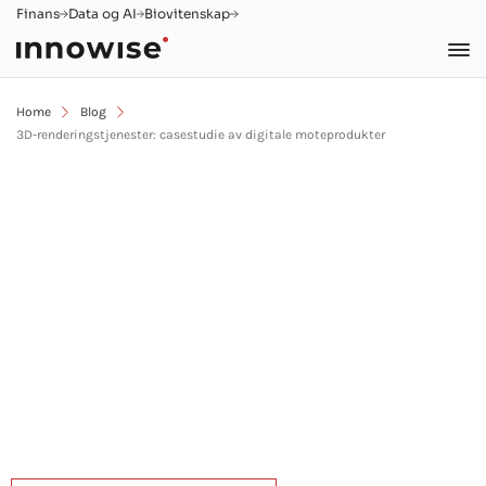
Finans
Data og AI
Biovitenskap
Home
Blog
3D-renderingstjenester: casestudie av digitale moteprodukter
3D-renderingstjenester:
casestudie av digitale
moteprodukter
Dmitry Nazarevich
25. februar 2025
5 min lesing