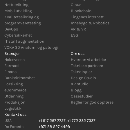
Nettutvikling
Cloud
Mobil utvikling
Blockchain
Kvalitetssikring og
Tingenes internett
programvaretesting
Innebygd
&
Robotics
DevOps
AR
&
VR
Cybersikkerhet
ESG
IT staff augmentation
VOKA 3D Anatomi og patologi
Bransjer
Om oss
Helsevesen
Hvordan vi arbeider
Farmasi
Tekniske partnere
Finans
Teknologier
Bankvirksomhet
Design Studio
Forsikring
XR studio
eCommerce
Blogg
Utdanning
Casestudier
Produksjon
Regler for god oppførsel
Logistikk
Kontakt oss
USA
+1 917 267 7727
,
+1 772 232 7337
De Forente
+971 58 527 4499