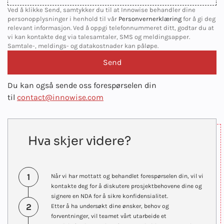
Ved å klikke Send, samtykker du til at Innowise behandler dine
personopplysninger i henhold til vår
Personvernerklæring
for å gi deg
relevant informasjon. Ved å oppgi telefonnummeret ditt, godtar du at
vi kan kontakte deg via talesamtaler, SMS og meldingsapper.
Samtale-, meldings- og datakostnader kan påløpe.
Du kan også sende oss forespørselen din
til
contact@innowise.com
Hva skjer videre?
1
Når vi har mottatt og behandlet forespørselen din, vil vi
kontakte deg for å diskutere prosjektbehovene dine og
signere en NDA for å sikre konfidensialitet.
2
Etter å ha undersøkt dine ønsker, behov og
forventninger, vil teamet vårt utarbeide et