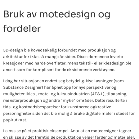
Bruk av motedesign og
fordeler
3D-design ble hovedsakelig forbundet med produksjon og
arkitektur for ikke så mange år siden. Disse domenene leverte
kreasjoner med harde overflater, mens tekstil- eller klesdesign ble
ansett som for komplisert for de eksisterende verktøyene.
I dag har situasjonen endret seg betydelig. Nye løsninger (som
Substance Designer) har åpnet opp for nye perspektiver og
muligheter i
kles-, mote- og luksusindustrien (AF&L), tilpasning,
mønsterproduksjon og andre “myke” områder. Dette resulterte i
tids- og kostnadsbesparelser for kunstnerne og
kreative
personligheter siden det ble mulig å bruke digitale maler i stedet for
papirutkast.
La oss se på et praktisk eksempel. Anta at en motedesigner tegner
en skisse av det fremtidige produktet og velger farger og materialer.