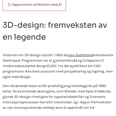
Oppsummer artikkelen med AI
3D-design: fremveksten av
en legende
Historien om 3D-design startet i 1963 da
Ivan Sutherland
introduserte
Sketchpad. Programmet var et gjennombrudd og forløperen til
moderne
datastøttet design
(CAD). Fra det øyeblikket ble CAD-
programvare ikke bare assosiert med prosjektering og tegning, men
også med design.
Den nåværende fasen av
3D-produktgjengivelse
begynte på 1990-
tallet. De kommende løsningene, som Blender med åpen kildekode,
gjorde 3D-design rimeligere for oppstartsbedrifter og frilansere.
Innovasjonsprosessen har blitt irreversibel, og i dag er fremveksten
av nye revolusjonerende verktøy bare et spørsmål om tid.