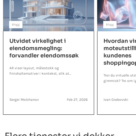
Blogg
Blogg
Utvidet virkelighet i
Hvordan vir
eiendomsmegling:
moteutstill
forvandler eiendomssøk
kundenes
shoppingop
AR viser layout, målestokk og
finishalternativer i kontekst, slik at
Tror du virtuelle uts
innkjøperne slutter å gjette, og teamet ditt
gimmick? Tro om ig
bruker mindre tid på ekstra samtaler og
de driver salget og
gjentatte besøk.
Sergei Molchanov
Feb 27, 2026
Ivan Grabovski