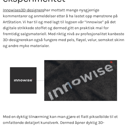
Innowises
3D-designere
har mottatt mange nysgjerrige
kommentarer og anmeldelser etter å ha lastet opp mønstrene på
ArtStation. Vi har til og med lagt til logoen vår “Innowise” på det
digitale strikkede stoffet og dermed gitt en praktisk mal for
fremtidig salgsmateriell. Med riktig nivå av profesjonalitet kan
beste
3D-designere
kan også fungere med pels, fløyel, velur, semsket skinn
og andre myke materialer.
Med en dyktig tilnærming kan man gjøre et flatt pikselbilde til et
omfattende detaljert kunstverk. Dermed åpner dyktig 3D-