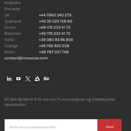
Arabiske
Emirater
UK
+44 7860 340 279
Tyskland
+49 30 520 158 80
Sveits
+49 178 233 41 75
Østerrike
+49 178 233 41 75
Italia
+39 085 93 96 800
Sverige
+46 766 920 558
Polen
+48 787 027 706
contact@innowise.com
Bli den første til å få vite om IT-innovasjoner og interessante
casestudier.
Meld