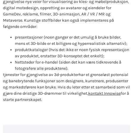
gjengivelse nye veier for visualisering av kles- og møbelproduksjon,
digital motedesign, oppretting av avatarer og eiendeler for
GameDev, reklame, filmer, 3D-animasjon, AR / VR / MR og
Metaverse. Kunstige stoffbilder kan også implementeres på
følgende områder:
presentasjoner (noen ganger er det umulig å bruke bilder,
mens et 3D-bilde er et billigere og hyperrealistisk alternativ);
produktkataloger (hvis det ikke er noen fysisk representasjon
av produktet, erstatter 3D-konseptet det enkelt);
Nettsteder for e-handel (siden det kan være tidkrevende å
fotografere alle produktene).
tjenester for gjengivelse av 3d-produkter
har et grenseløst potensial
og banebrytende funksjoner som designere, kunstnere, produsenter
og markedsførere kan bruke. Hvis du leter etter et samarbeid som vil
gjøre dine dristige 3D-drømmer til virkelighet,
kontakt Innowise
for å
starte partnerskapet.