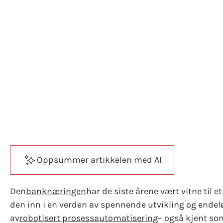
bankvirksomh
Bank
FinTech
Robotics
Oppsummer artikkelen med AI
Den
banknæringen
har de siste årene vært vitne til 
den inn i en verden av spennende utvikling og endelø
av
robotisert prosessautomatisering
– også kjent so