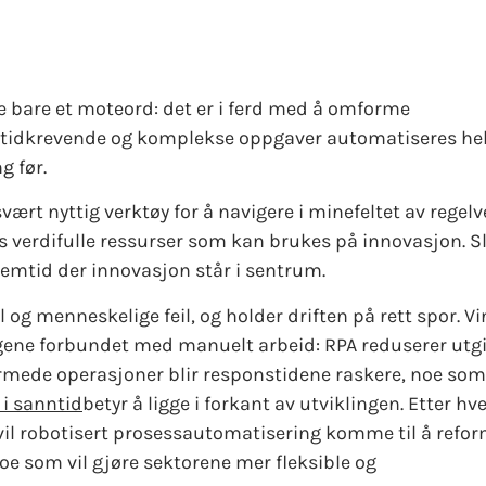
e bare et moteord: det er i ferd med å omforme
 tidkrevende og komplekse oppgaver automatiseres helt
g før.
vært nyttig verktøy for å navigere i minefeltet av regelv
s verdifulle ressurser som kan brukes på innovasjon. S
fremtid der innovasjon står i sentrum.
 og menneskelige feil, og holder driften på rett spor. V
gene forbundet med manuelt arbeid: RPA reduserer utg
rmede operasjoner blir responstidene raskere, noe som 
 i sanntid
betyr å ligge i forkant av utviklingen. Etter h
 vil robotisert prosessautomatisering komme til å refo
oe som vil gjøre sektorene mer fleksible og