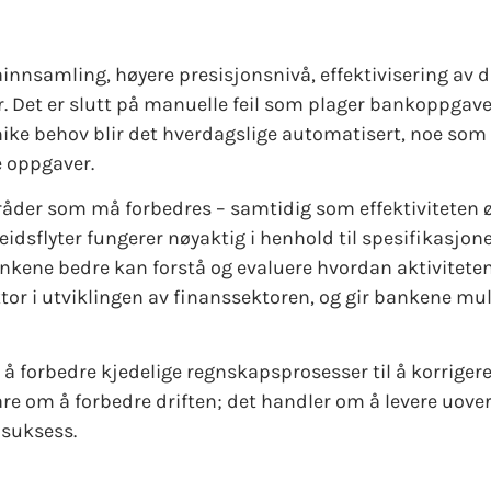
innsamling, høyere presisjonsnivå, effektivisering av d
deler. Det er slutt på manuelle feil som plager bankoppgav
ike behov blir det hverdagslige automatisert, noe som 
e oppgaver.
åder som må forbedres – samtidig som effektiviteten 
eidsflyter fungerer nøyaktig i henhold til spesifikasjon
bankene bedre kan forstå og evaluere hvordan aktivitete
tor i utviklingen av finanssektoren, og gir bankene mu
å forbedre kjedelige regnskapsprosesser til å korriger
re om å forbedre driften; det handler om å levere uove
 suksess.