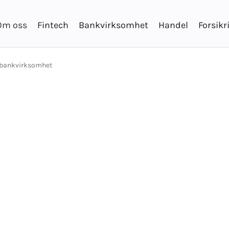
Om oss
Fintech
Bankvirksomhet
Handel
Forsikr
i bankvirksomhet
robotisert
tisering i