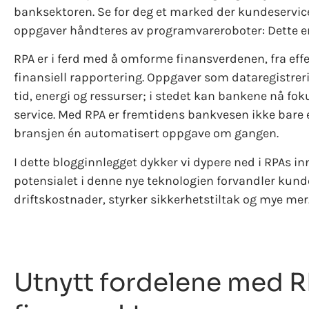
banksektoren. Se for deg et marked der kundeservice
oppgaver håndteres av programvareroboter: Dette er 
RPA er i ferd med å omforme finansverdenen, fra effek
finansiell rapportering. Oppgaver som dataregistrer
tid, energi og ressurser; i stedet kan bankene nå fok
service. Med RPA er fremtidens bankvesen ikke bare e
bransjen én automatisert oppgave om gangen.
I dette blogginnlegget dykker vi dypere ned i RPAs 
potensialet i denne nye teknologien forvandler kunde
driftskostnader, styrker sikkerhetstiltak og mye mer
Utnytt fordelene med R