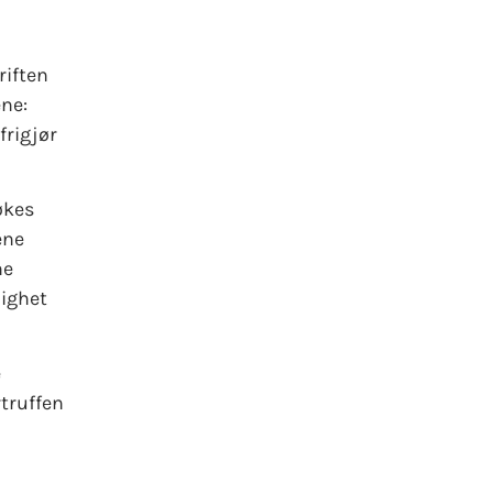
riften
ene:
frigjør
økes
ene
ne
lighet
e
rtruffen