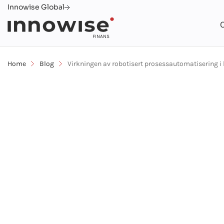
Innowise Global
FINANS
Home
Blog
Virkningen av robotisert prosessautomatisering 
Hoved
Om oss
Blogg
5 min lesing
Virkningen av 
prosessautoma