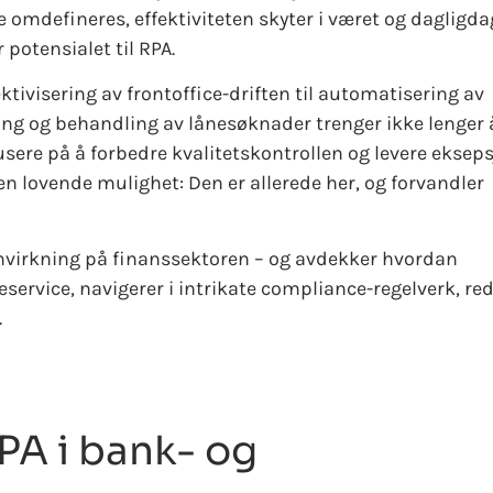
 omdefineres, effektiviteten skyter i været og dagligd
potensialet til RPA.
tivisering av frontoffice-driften til automatisering av
ing og behandling av lånesøknader trenger ikke lenger 
usere på å forbedre kvalitetskontrollen og levere ekseps
n lovende mulighet: Den er allerede her, og forvandler
innvirkning på finanssektoren – og avdekker hvordan
service, navigerer i intrikate compliance-regelverk, re
.
PA i bank- og