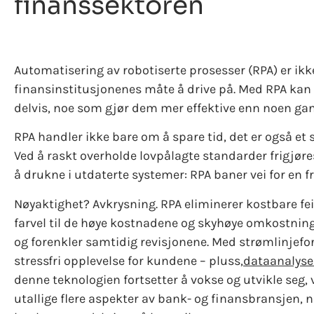
finanssektoren
Automatisering av robotiserte prosesser (RPA) er ikk
finansinstitusjonenes måte å drive på. Med RPA kan
delvis, noe som gjør dem mer effektive enn noen gan
RPA handler ikke bare om å spare tid, det er også et s
Ved å raskt overholde lovpålagte standarder frigjøre
å drukne i utdaterte systemer: RPA baner vei for en 
Nøyaktighet? Avkrysning. RPA eliminerer kostbare feil
farvel til de høye kostnadene og skyhøye omkostnin
og forenkler samtidig revisjonene. Med strømlinjefo
stressfri opplevelse for kundene – pluss,
dataanalyse
denne teknologien fortsetter å vokse og utvikle seg,
utallige flere aspekter av bank- og finansbransjen, n