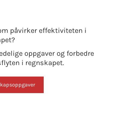
m påvirker effektiviteten i
apet?
jedelige oppgaver og forbedre
flyten i regnskapet.
skapsoppgaver