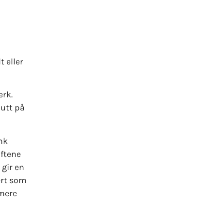
 eller
erk.
lutt på
ink
iftene
gir en
vert som
rmere