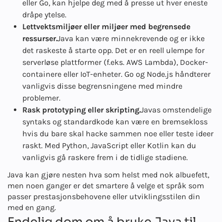
eller Go, kan hjelpe deg med å presse ut hver eneste
dråpe ytelse.
Lettvektsmiljøer eller miljøer med begrensede
ressurser.
Java kan være minnekrevende og er ikke
det raskeste å starte opp. Det er en reell ulempe for
serverløse plattformer (f.eks. AWS Lambda), Docker-
containere eller IoT-enheter. Go og Node.js håndterer
vanligvis disse begrensningene med mindre
problemer.
Rask prototyping eller skripting.
Javas omstendelige
syntaks og standardkode kan være en bremsekloss
hvis du bare skal hacke sammen noe eller teste ideer
raskt. Med Python, JavaScript eller Kotlin kan du
vanligvis gå raskere frem i de tidlige stadiene.
Java kan gjøre nesten hva som helst med nok albuefett,
men noen ganger er det smartere å velge et språk som
passer prestasjonsbehovene eller utviklingsstilen din
med en gang.