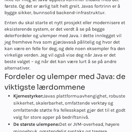
første. Og det er ærlig talt helt greit. Javas fortrinn er å
bygge sikker, bunnsolid backend-infrastruktur.
Enten du skal starte et nytt prosjekt eller modernisere et
eksisterende system, er det verdt å se på begge
deler
Fordeler og ulemper med Java
. I dette innlegget vil
jeg fremheve hva som gjør
Java
så pålitelig og hvor det
kan være en felle for deg, og dele noen eksempler fra den
virkelige verden. Jeg vil også vise deg når Java er det
beste valget – og når det kan være lurt å se på andre
alternativer.
Fordeler og ulemper med Java: de
viktigste lærdommene
Kjernestyrker:
Javas plattformuavhengighet, robuste
sikkerhet, skalerbarhet, omfattende verktøy og
omfattende støtte fra fellesskapet gjør det til et godt
valg for store apper på bedriftsnivå.
De største ulempene:
Det er JVM-overhead, høyere
minnebruk, omstendelig syntaks og tregere