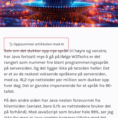
IT Outsourcing
Java
Oppsummer artikkelen med AI
Selv om det dukker opp nye språk til høyre og venstre,
har Java fortsatt mye å gå på.
Ifølge W3Techs
er det
rangert som nummer fire blant programmeringsspråk
på serversiden. Og det ligger ikke på latsiden heller: Det
er et av de raskest voksende språkene på serversiden,
med ca. 16,2 nye nettsteder per million som dukker opp
hver dag. Det er ganske imponerende for et språk fra 90-
tallet.
På den andre siden har Java nesten forsvunnet fra
klientsiden (seriøst, bare 0,1% av nettstedene bruker det
på forhånd). Med JavaScript som bruker hele 99%, ser jeg
ikke for meg at Java-applets kommer tilbake med det