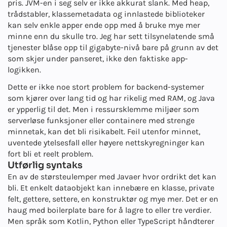
pris. JVM-en i seg selv er ikke akkurat slank. Med heap,
trådstabler, klassemetadata og innlastede biblioteker
kan selv enkle apper ende opp med å bruke mye mer
minne enn du skulle tro. Jeg har sett tilsynelatende små
tjenester blåse opp til gigabyte-nivå bare på grunn av det
som skjer under panseret, ikke den faktiske app-
logikken.
Dette er ikke noe stort problem for backend-systemer
som kjører over lang tid og har rikelig med RAM, og Java
er ypperlig til det. Men i ressursklemme miljøer som
serverløse funksjoner eller containere med strenge
minnetak, kan det bli risikabelt. Feil utenfor minnet,
uventede ytelsesfall eller høyere nettskyregninger kan
fort bli et reelt problem.
Utførlig syntaks
En av de største
ulemper med Java
er hvor ordrikt det kan
bli. Et enkelt dataobjekt kan innebære en klasse, private
felt, gettere, settere, en konstruktør og mye mer. Det er en
haug med boilerplate bare for å lagre to eller tre verdier.
Men språk som Kotlin, Python eller TypeScript håndterer