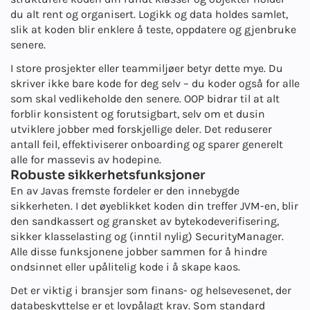
du alt rent og organisert. Logikk og data holdes samlet,
slik at koden blir enklere å teste, oppdatere og gjenbruke
senere.
I store prosjekter eller teammiljøer betyr dette mye. Du
skriver ikke bare kode for deg selv – du koder også for alle
som skal vedlikeholde den senere. OOP bidrar til at alt
forblir konsistent og forutsigbart, selv om et dusin
utviklere jobber med forskjellige deler. Det reduserer
antall feil, effektiviserer onboarding og sparer generelt
alle for massevis av hodepine.
Robuste sikkerhetsfunksjoner
En av Javas fremste fordeler er den innebygde
sikkerheten. I det øyeblikket koden din treffer JVM-en, blir
den sandkassert og gransket av bytekodeverifisering,
sikker klasselasting og (inntil nylig) SecurityManager.
Alle disse funksjonene jobber sammen for å hindre
ondsinnet eller upålitelig kode i å skape kaos.
Det er viktig i bransjer som finans- og helsevesenet, der
databeskyttelse er et lovpålagt krav. Som standard