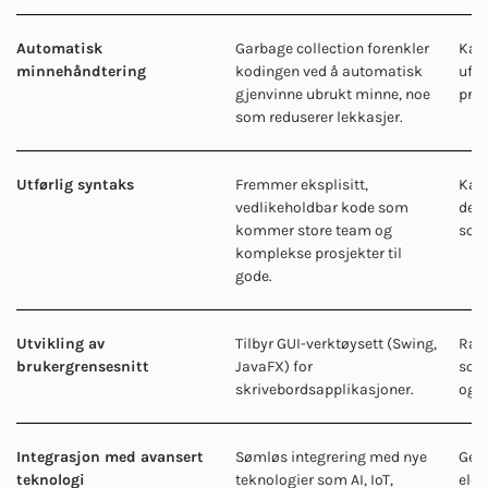
Automatisk
Garbage collection forenkler
Kan 
minnehåndtering
kodingen ved å automatisk
ufor
gjenvinne ubrukt minne, noe
pros
som reduserer lekkasjer.
Utførlig syntaks
Fremmer eksplisitt,
Kan 
vedlikeholdbar kode som
det 
kommer store team og
som 
komplekse prosjekter til
gode.
Utvikling av
Tilbyr GUI-verktøysett (Swing,
Ramm
brukergrensesnitt
JavaFX) for
som 
skrivebordsapplikasjoner.
og d
Integrasjon med avansert
Sømløs integrering med nye
Gene
teknologi
teknologier som AI, IoT,
eldr