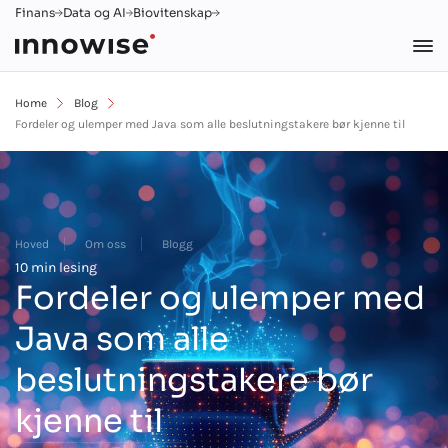
Finans
Data og AI
Biovitenskap
Home
Blog
Fordeler og ulemper med Java som alle beslutningstakere bør kjenne til
Hoved
Om oss
Blogg
10 min lesing
Fordeler og ulemper med
Java som alle
beslutningstakere bør
kjenne til