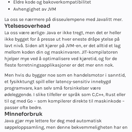
Eldre kode og bakoverkompatibilitet
Avhengighet av JVM
La oss se nærmere på disse
ulempene med Java
litt mer.
Ytelsesoverhead
La oss være ærlige: Java er ikke tregt, men det er heller
ikke bygget for å presse ut hver eneste dråpe ytelse på
lavt nivå. Siden alt kjører på JVM-en, er det alltid et lag
mellom koden din og maskinvaren. JIT-kompilatoren
hjelper mye ved å optimalisere ved kjøretid, og for de
fleste forretningsapplikasjoner er det mer enn nok.
Men hvis du bygger noe som en handelsmotor i sanntid,
et fysikktungt spill eller latency-sensitiv innebygd
programvare, kan selv små forsinkelser være
ødeleggende. I slike tilfeller er språk som C,
C++
, Rust eller
til og med Go – som kompilerer direkte til maskinkode –
passer ofte bedre.
Minneforbruk
Java gjør mye lettere for deg med automatisk
søppeloppsamling, men denne bekvemmeligheten har en