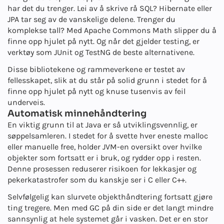
har det du trenger. Lei av å skrive rå SQL? Hibernate eller
JPA tar seg av de vanskelige delene. Trenger du
komplekse tall? Med Apache Commons Math slipper du å
finne opp hjulet på nytt. Og når det gjelder testing, er
verktøy som JUnit og TestNG de beste alternativene.
Disse bibliotekene og rammeverkene er testet av
fellesskapet, slik at du står på solid grunn i stedet for å
finne opp hjulet på nytt og knuse tusenvis av feil
underveis.
Automatisk minnehåndtering
En viktig grunn til at Java er så utviklingsvennlig, er
søppelsamleren. I stedet for å svette hver eneste malloc
eller manuelle free, holder JVM-en oversikt over hvilke
objekter som fortsatt er i bruk, og rydder opp i resten.
Denne prosessen reduserer risikoen for lekkasjer og
pekerkatastrofer som du kanskje ser i C eller C++.
Selvfølgelig kan slurvete objekthåndtering fortsatt gjøre
ting tregere. Men med GC på din side er det langt mindre
sannsynlig at hele systemet går i vasken. Det er en stor