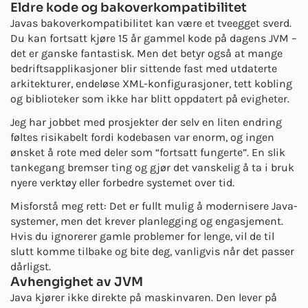
Eldre kode og bakoverkompatibilitet
Javas bakoverkompatibilitet kan være et tveegget sverd.
Du kan fortsatt kjøre 15 år gammel kode på dagens JVM –
det er ganske fantastisk. Men det betyr også at mange
bedriftsapplikasjoner blir sittende fast med utdaterte
arkitekturer, endeløse XML-konfigurasjoner, tett kobling
og biblioteker som ikke har blitt oppdatert på evigheter.
Jeg har jobbet med prosjekter der selv en liten endring
føltes risikabelt fordi kodebasen var enorm, og ingen
ønsket å rote med deler som “fortsatt fungerte”. En slik
tankegang bremser ting og gjør det vanskelig å ta i bruk
nyere verktøy eller forbedre systemet over tid.
Misforstå meg rett: Det er fullt mulig å modernisere Java-
systemer, men det krever planlegging og engasjement.
Hvis du ignorerer gamle problemer for lenge, vil de til
slutt komme tilbake og bite deg, vanligvis når det passer
dårligst.
Avhengighet av JVM
Java kjører ikke direkte på maskinvaren. Den lever på