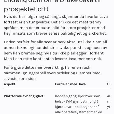
Endelig dom om å bruke Java til
prosjektet ditt
Hvis du har fulgt meg så langt, skjønner du hvorfor Java
fortsatt er en tungvekter. Det er ikke det mest trendy
språket, men det er bunnsolid for store prosjekter med
høy innsats som krever seriøs pålitelighet og sikkerhet.
Er den perfekt for alle scenarioer? Absolutt ikke. Som all
annen teknologi har det sine svake punkter, og noen av
dem kan bremse deg hvis du ikke planlegger i forkant.
Men i den rette konteksten leverer Java mer enn nok.
For å gjøre dette mer oversiktlig, her er en rask
sammenligningstabell over
Fordeler og ulemper med
Java
side om side:
Aspekt
Fordeler med Java
Ule
Plattformuavhengighet
Kode én gang, kjør hvor som
Abst
helst - JVM gjør det mulig å
medf
kjøre Java-applikasjoner på
ytel
alle operativsystemer med en