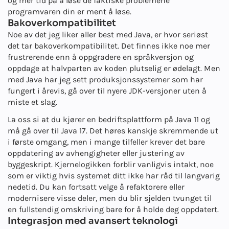
og mer tid på å løse de faktiske problemene
programvaren din er ment å løse.
Bakoverkompatibilitet
Noe av det jeg liker aller best med Java, er hvor seriøst
det tar bakoverkompatibilitet. Det finnes ikke noe mer
frustrerende enn å oppgradere en språkversjon og
oppdage at halvparten av koden plutselig er ødelagt. Men
med Java har jeg sett produksjonssystemer som har
fungert i årevis, gå over til nyere JDK-versjoner uten å
miste et slag.
La oss si at du kjører en bedriftsplattform på Java 11 og
må gå over til Java 17. Det høres kanskje skremmende ut
i første omgang, men i mange tilfeller krever det bare
oppdatering av avhengigheter eller justering av
byggeskript. Kjernelogikken forblir vanligvis intakt, noe
som er viktig hvis systemet ditt ikke har råd til langvarig
nedetid. Du kan fortsatt velge å refaktorere eller
modernisere visse deler, men du blir sjelden tvunget til
en fullstendig omskriving bare for å holde deg oppdatert.
Integrasjon med avansert teknologi