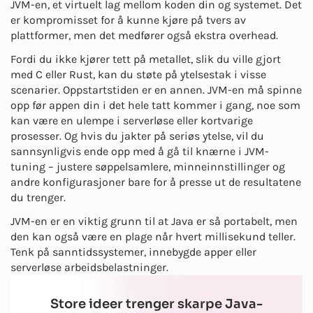
JVM-en, et virtuelt lag mellom koden din og systemet. Det
er kompromisset for å kunne kjøre på tvers av
plattformer, men det medfører også ekstra overhead.
Fordi du ikke kjører tett på metallet, slik du ville gjort
med C eller Rust, kan du støte på ytelsestak i visse
scenarier. Oppstartstiden er en annen. JVM-en må spinne
opp før appen din i det hele tatt kommer i gang, noe som
kan være en ulempe i serverløse eller kortvarige
prosesser. Og hvis du jakter på seriøs ytelse, vil du
sannsynligvis ende opp med å gå til knærne i JVM-
tuning – justere søppelsamlere, minneinnstillinger og
andre konfigurasjoner bare for å presse ut de resultatene
du trenger.
JVM-en er en viktig grunn til at Java er så portabelt, men
den kan også være en plage når hvert millisekund teller.
Tenk på sanntidssystemer, innebygde apper eller
serverløse arbeidsbelastninger.
Store ideer trenger skarpe Java-