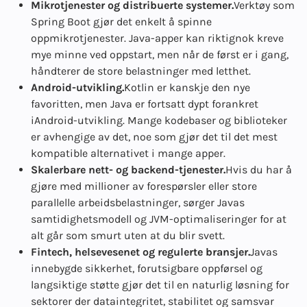
Mikrotjenester og distribuerte systemer.
Verktøy som
Spring Boot gjør det enkelt å spinne
opp
mikrotjenester
. Java-apper kan riktignok kreve
mye minne ved oppstart, men når de først er i gang,
håndterer de store belastninger med letthet.
Android-utvikling.
Kotlin er kanskje den nye
favoritten, men Java er fortsatt dypt forankret
i
Android-utvikling
. Mange kodebaser og biblioteker
er avhengige av det, noe som gjør det til det mest
kompatible alternativet i mange apper.
Skalerbare nett- og backend-tjenester.
Hvis du har å
gjøre med millioner av forespørsler eller store
parallelle arbeidsbelastninger, sørger Javas
samtidighetsmodell og JVM-optimaliseringer for at
alt går som smurt uten at du blir svett.
Fintech, helsevesenet og regulerte bransjer.
Javas
innebygde sikkerhet, forutsigbare oppførsel og
langsiktige støtte gjør det til en naturlig løsning for
sektorer der dataintegritet, stabilitet og samsvar