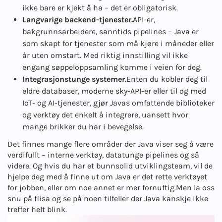
ikke bare er kjekt å ha – det er obligatorisk.
Langvarige backend-tjenester.
API-er,
bakgrunnsarbeidere, sanntids pipelines – Java er
som skapt for tjenester som må kjøre i måneder eller
år uten omstart. Med riktig innstilling vil ikke
engang søppeloppsamling komme i veien for deg.
Integrasjonstunge systemer.
Enten du kobler deg til
eldre databaser, moderne sky-API-er eller til og med
IoT- og AI-tjenester, gjør Javas omfattende biblioteker
og verktøy det enkelt å integrere, uansett hvor
mange brikker du har i bevegelse.
Det finnes mange flere områder der Java viser seg å være
verdifullt – interne verktøy, datatunge pipelines og så
videre. Og hvis du har et bunnsolid utviklingsteam, vil de
hjelpe deg med å finne ut om Java er det rette verktøyet
for jobben, eller om noe annet er mer fornuftig.
Men la oss
snu på flisa og se på noen tilfeller der Java kanskje ikke
treffer helt blink.