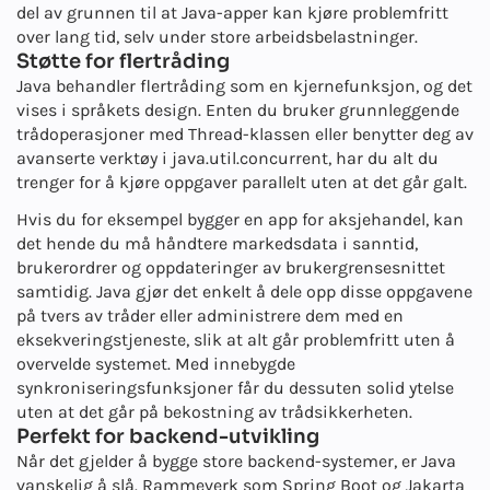
del av grunnen til at Java-apper kan kjøre problemfritt
over lang tid, selv under store arbeidsbelastninger.
Støtte for flertråding
Java behandler flertråding som en kjernefunksjon, og det
vises i språkets design. Enten du bruker grunnleggende
trådoperasjoner med Thread-klassen eller benytter deg av
avanserte verktøy i java.util.concurrent, har du alt du
trenger for å kjøre oppgaver parallelt uten at det går galt.
Hvis du for eksempel bygger en app for aksjehandel, kan
det hende du må håndtere markedsdata i sanntid,
brukerordrer og oppdateringer av brukergrensesnittet
samtidig. Java gjør det enkelt å dele opp disse oppgavene
på tvers av tråder eller administrere dem med en
eksekveringstjeneste, slik at alt går problemfritt uten å
overvelde systemet. Med innebygde
synkroniseringsfunksjoner får du dessuten solid ytelse
uten at det går på bekostning av trådsikkerheten.
Perfekt for backend-utvikling
Når det gjelder å bygge store backend-systemer, er Java
vanskelig å slå. Rammeverk som Spring Boot og Jakarta