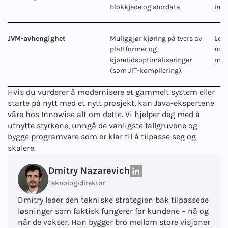
blokkjede og stordata.
inns
JVM-avhengighet
Muliggjør kjøring på tvers av
Legg
plattformer og
noe 
kjøretidsoptimaliseringer
med 
(som JIT-kompilering).
Hvis du vurderer å modernisere et gammelt system eller
starte på nytt med et nytt prosjekt, kan Java-ekspertene
våre hos Innowise alt om dette. Vi hjelper deg med å
utnytte styrkene, unngå de vanligste fallgruvene og
bygge programvare som er klar til å tilpasse seg og
skalere.
Dmitry Nazarevich
Teknologidirektør
Dmitry leder den tekniske strategien bak tilpassede
løsninger som faktisk fungerer for kundene – nå og
når de vokser. Han bygger bro mellom store visjoner