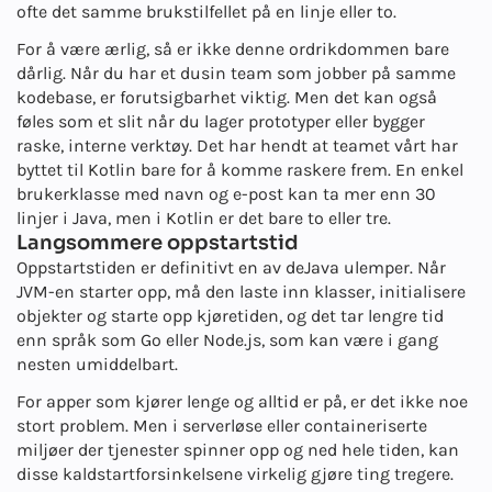
ofte det samme brukstilfellet på en linje eller to.
For å være ærlig, så er ikke denne ordrikdommen bare
dårlig. Når du har et dusin team som jobber på samme
kodebase, er forutsigbarhet viktig. Men det kan også
føles som et slit når du lager prototyper eller bygger
raske, interne verktøy. Det har hendt at teamet vårt har
byttet til Kotlin bare for å komme raskere frem. En enkel
brukerklasse med navn og e-post kan ta mer enn 30
linjer i Java, men i Kotlin er det bare to eller tre.
Langsommere oppstartstid
Oppstartstiden er definitivt en av de
Java ulemper
. Når
JVM-en starter opp, må den laste inn klasser, initialisere
objekter og starte opp kjøretiden, og det tar lengre tid
enn språk som Go eller Node.js, som kan være i gang
nesten umiddelbart.
For apper som kjører lenge og alltid er på, er det ikke noe
stort problem. Men i serverløse eller containeriserte
miljøer der tjenester spinner opp og ned hele tiden, kan
disse kaldstartforsinkelsene virkelig gjøre ting tregere.