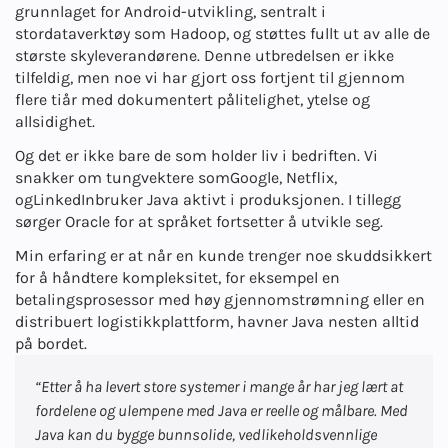
grunnlaget for Android-utvikling, sentralt i
stordataverktøy som Hadoop, og støttes fullt ut av alle de
største skyleverandørene. Denne utbredelsen er ikke
tilfeldig, men noe vi har gjort oss fortjent til gjennom
flere tiår med dokumentert pålitelighet, ytelse og
allsidighet.
Og det er ikke bare de som holder liv i bedriften. Vi
snakker om tungvektere som
Google
,
Netflix
,
og
LinkedIn
bruker Java aktivt i produksjonen. I tillegg
sørger Oracle for at språket fortsetter å utvikle seg.
Min erfaring er at når en kunde trenger noe skuddsikkert
for å håndtere kompleksitet, for eksempel en
betalingsprosessor med høy gjennomstrømning eller en
distribuert logistikkplattform, havner Java nesten alltid
på bordet.
“Etter å ha levert store systemer i mange år har jeg lært at
fordelene og ulempene med Java er reelle og målbare. Med
Java kan du bygge bunnsolide, vedlikeholdsvennlige