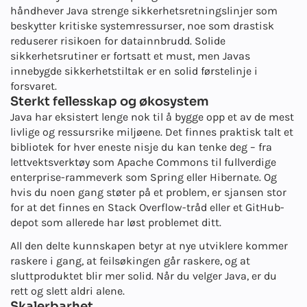
håndhever Java strenge sikkerhetsretningslinjer som
beskytter kritiske systemressurser, noe som drastisk
reduserer risikoen for datainnbrudd. Solide
sikkerhetsrutiner er fortsatt et must, men Javas
innebygde sikkerhetstiltak er en solid førstelinje i
forsvaret.
Sterkt fellesskap og økosystem
Java har eksistert lenge nok til å bygge opp et av de mest
livlige og ressursrike miljøene. Det finnes praktisk talt et
bibliotek for hver eneste nisje du kan tenke deg – fra
lettvektsverktøy som Apache Commons til fullverdige
enterprise-rammeverk som Spring eller Hibernate. Og
hvis du noen gang støter på et problem, er sjansen stor
for at det finnes en Stack Overflow-tråd eller et GitHub-
depot som allerede har løst problemet ditt.
All den delte kunnskapen betyr at nye utviklere kommer
raskere i gang, at feilsøkingen går raskere, og at
sluttproduktet blir mer solid. Når du velger Java, er du
rett og slett aldri alene.
Skalerbarhet