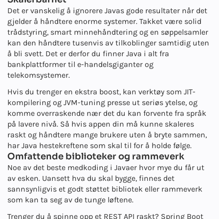
Det er vanskelig å ignorere Javas gode resultater når det
gjelder å håndtere enorme systemer. Takket være solid
trådstyring, smart minnehåndtering og en søppelsamler
kan den håndtere tusenvis av tilkoblinger samtidig uten
å bli svett. Det er derfor du finner Java i alt fra
bankplattformer til e-handelsgiganter og
telekomsystemer.
Hvis du trenger en ekstra boost, kan verktøy som JIT-
kompilering og JVM-tuning presse ut seriøs ytelse, og
komme overraskende nær det du kan forvente fra språk
på lavere nivå. Så hvis appen din må kunne skaleres
raskt og håndtere mange brukere uten å bryte sammen,
har Java hestekreftene som skal til for å holde følge.
Omfattende biblioteker og rammeverk
Noe av det beste med
koding i Java
er hvor mye du får ut
av esken. Uansett hva du skal bygge, finnes det
sannsynligvis et godt støttet bibliotek eller rammeverk
som kan ta seg av de tunge løftene.
Trenger du å spinne opp et REST API raskt? Spring Boot