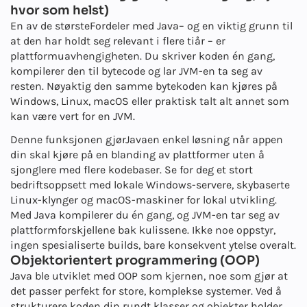
hvor som helst)
En av de største
Fordeler med Java
– og en viktig grunn til
at den har holdt seg relevant i flere tiår – er
plattformuavhengigheten. Du skriver koden én gang,
kompilerer den til bytecode og lar JVM-en ta seg av
resten. Nøyaktig den samme bytekoden kan kjøres på
Windows, Linux, macOS eller praktisk talt alt annet som
kan være vert for en JVM.
Denne funksjonen gjør
Java
en enkel løsning når appen
din skal kjøre på en blanding av plattformer uten å
sjonglere med flere kodebaser. Se for deg et stort
bedriftsoppsett med lokale Windows-servere, skybaserte
Linux-klynger og macOS-maskiner for lokal utvikling.
Med Java kompilerer du én gang, og JVM-en tar seg av
plattformforskjellene bak kulissene. Ikke noe oppstyr,
ingen spesialiserte builds, bare konsekvent ytelse overalt.
Objektorientert programmering (OOP)
Java ble utviklet med OOP som kjernen, noe som gjør at
det passer perfekt for store, komplekse systemer. Ved å
strukturere koden din rundt klasser og objekter holder