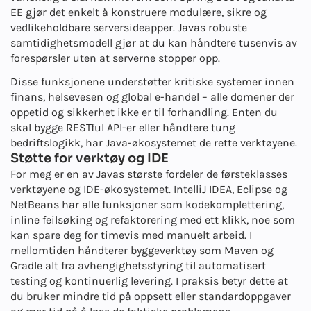
EE gjør det enkelt å konstruere modulære, sikre og
vedlikeholdbare serversideapper. Javas robuste
samtidighetsmodell gjør at du kan håndtere tusenvis av
forespørsler uten at serverne stopper opp.
Disse funksjonene understøtter kritiske systemer innen
finans, helsevesen og global e-handel – alle domener der
oppetid og sikkerhet ikke er til forhandling. Enten du
skal bygge RESTful API-er eller håndtere tung
bedriftslogikk, har Java-økosystemet de rette verktøyene.
Støtte for verktøy og IDE
For meg er en av Javas største fordeler de førsteklasses
verktøyene og IDE-økosystemet. IntelliJ IDEA, Eclipse og
NetBeans har alle funksjoner som kodekomplettering,
inline feilsøking og refaktorering med ett klikk, noe som
kan spare deg for timevis med manuelt arbeid. I
mellomtiden håndterer byggeverktøy som Maven og
Gradle alt fra avhengighetsstyring til automatisert
testing og kontinuerlig levering. I praksis betyr dette at
du bruker mindre tid på oppsett eller standardoppgaver