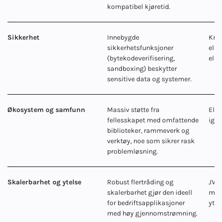
kompatibel kjøretid.
Sikkerhet
Innebygde
Krev
sikkerhetsfunksjoner
eldr
(bytekodeverifisering,
eldr
sandboxing) beskytter
sensitive data og systemer.
Økosystem og samfunn
Massiv støtte fra
Eldr
fellesskapet med omfattende
igje
biblioteker, rammeverk og
verktøy, noe som sikrer rask
problemløsning.
Skalerbarhet og ytelse
Robust flertråding og
JVM-
skalerbarhet gjør den ideell
minn
for bedriftsapplikasjoner
ytel
med høy gjennomstrømning.