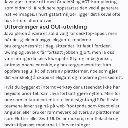
Java gjør fremskritt med GraalVM og AOT-kompilering,
som bidrar til å redusere oppstartstiden ved å generere
native images. I hurtigstartmiljøer ligger det likevel ofte
bak lettere alternativer.
Utfordringer ved GUI-utvikling
Java pleide å være et solid valg for desktop-apper, men
når det gjelder å bygge elegante, moderne
brukergrensesnitt i dag, sitter det litt fast i fortiden.
Swing og JavaFX får fortsatt jobben gjort, men la oss
være ærlige: de føles klumpete. Styling er begrenset,
animasjonene er enkle, og brukergrensesnittet kan
oppføre seg ulikt på tvers av plattformer, noe som gjør
det vanskelig å skape et elegant og moderne grensesnitt.
Hvis du bygger et internt verktøy der utseendet ikke har
høyeste prioritet, kan Java fortsatt gjøre nytten. Men for
noe som er kundeorientert eller designtungt? De fleste
teamene lener seg nå på web-frontends som React eller
Angular, eller bruker rammeverk på tvers av plattformer
som Flutter eller SwiftUI. De er raskere, mer fleksible og
bedre tilpasset moderne UI-forventninger.