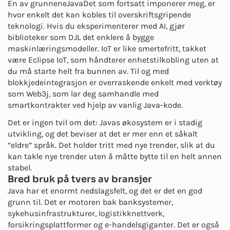
En av grunnene
Java
Det som fortsatt imponerer meg, er
hvor enkelt det kan kobles til overskriftsgripende
teknologi. Hvis du eksperimenterer med AI, gjør
biblioteker som DJL det enklere å bygge
maskinlæringsmodeller. IoT er like smertefritt, takket
være Eclipse IoT, som håndterer enhetstilkobling uten at
du må starte helt fra bunnen av. Til og med
blokkjedeintegrasjon er overraskende enkelt med verktøy
som Web3j, som lar deg samhandle med
smartkontrakter ved hjelp av vanlig Java-kode.
Det er ingen tvil om det: Javas økosystem er i stadig
utvikling, og det beviser at det er mer enn et såkalt
“eldre” språk. Det holder tritt med nye trender, slik at du
kan takle nye trender uten å måtte bytte til en helt annen
stabel.
Bred bruk på tvers av bransjer
Java har et enormt nedslagsfelt, og det er det en god
grunn til. Det er motoren bak banksystemer,
sykehusinfrastrukturer, logistikknettverk,
forsikringsplattformer og e-handelsgiganter. Det er også