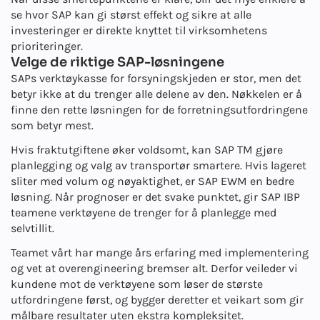
se hvor SAP kan gi størst effekt og sikre at alle
investeringer er direkte knyttet til virksomhetens
prioriteringer.
Velge de riktige SAP-løsningene
SAPs verktøykasse for forsyningskjeden er stor, men det
betyr ikke at du trenger alle delene av den. Nøkkelen er å
finne den rette løsningen for de forretningsutfordringene
som betyr mest.
Hvis fraktutgiftene øker voldsomt, kan SAP TM gjøre
planlegging og valg av transportør smartere. Hvis lageret
sliter med volum og nøyaktighet, er SAP EWM en bedre
løsning. Når prognoser er det svake punktet, gir SAP IBP
teamene verktøyene de trenger for å planlegge med
selvtillit.
Teamet vårt har mange års erfaring med implementering
og vet at overengineering bremser alt. Derfor veileder vi
kundene mot de verktøyene som løser de største
utfordringene først, og bygger deretter et veikart som gir
målbare resultater uten ekstra kompleksitet.