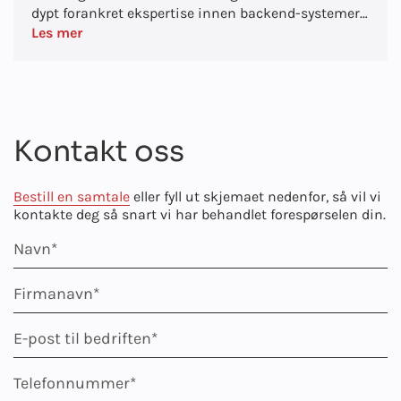
dypt forankret ekspertise innen backend-systemer
for bedrifter. Michael er kjent for å bygge opp
Les mer
høytytende tekniske avdelinger og lansere
vellykkede forretningsområder, og han utmerker
seg ved å tilpasse teknisk presisjon til strategiske
visjoner. Hans lederskap har drevet
tverrfunksjonelle team med over 200 spesialister
Kontakt oss
og levert skalerbare, inntektsgenererende løsninger
på tvers av bransjer.
Bestill en samtale
eller fyll ut skjemaet nedenfor, så vil vi
kontakte deg så snart vi har behandlet forespørselen din.