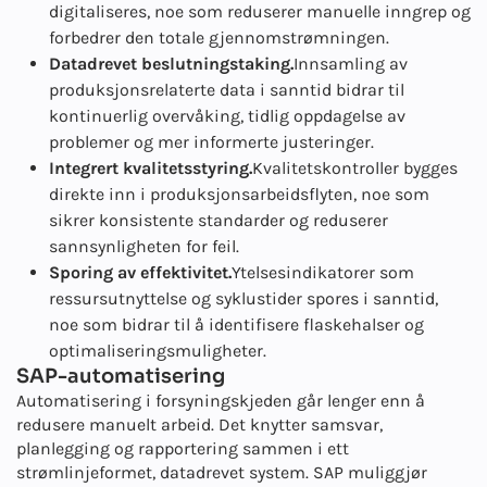
digitaliseres, noe som reduserer manuelle inngrep og
forbedrer den totale gjennomstrømningen.
Datadrevet beslutningstaking.
Innsamling av
produksjonsrelaterte data i sanntid bidrar til
kontinuerlig overvåking, tidlig oppdagelse av
problemer og mer informerte justeringer.
Integrert kvalitetsstyring.
Kvalitetskontroller bygges
direkte inn i produksjonsarbeidsflyten, noe som
sikrer konsistente standarder og reduserer
sannsynligheten for feil.
Sporing av effektivitet.
Ytelsesindikatorer som
ressursutnyttelse og syklustider spores i sanntid,
noe som bidrar til å identifisere flaskehalser og
optimaliseringsmuligheter.
SAP-automatisering
Automatisering i forsyningskjeden går lenger enn å
redusere manuelt arbeid. Det knytter samsvar,
planlegging og rapportering sammen i ett
strømlinjeformet, datadrevet system. SAP muliggjør