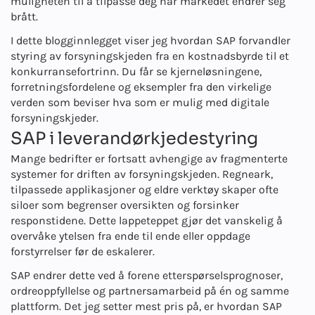
muligheten til å tilpasse deg når markedet endrer seg
brått.
I dette blogginnlegget viser jeg hvordan SAP forvandler
styring av forsyningskjeden fra en kostnadsbyrde til et
konkurransefortrinn. Du får se kjerneløsningene,
forretningsfordelene og eksempler fra den virkelige
verden som beviser hva som er mulig med digitale
forsyningskjeder.
SAP i leverandørkjedestyring
Mange bedrifter er fortsatt avhengige av fragmenterte
systemer for driften av forsyningskjeden. Regneark,
tilpassede applikasjoner og eldre verktøy skaper ofte
siloer som begrenser oversikten og forsinker
responstidene. Dette lappeteppet gjør det vanskelig å
overvåke ytelsen fra ende til ende eller oppdage
forstyrrelser før de eskalerer.
SAP endrer dette ved å forene etterspørselsprognoser,
ordreoppfyllelse og partnersamarbeid på én og samme
plattform. Det jeg setter mest pris på, er hvordan SAP