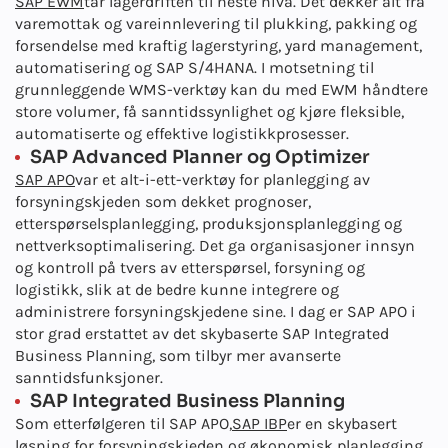
SAP EWM
tar lagerdriften til neste nivå. Det dekker alt fra
varemottak og vareinnlevering til plukking, pakking og
forsendelse med kraftig lagerstyring, yard management,
automatisering og SAP S/4HANA. I motsetning til
grunnleggende WMS-verktøy kan du med EWM håndtere
store volumer, få sanntidssynlighet og kjøre fleksible,
automatiserte og effektive logistikkprosesser.
SAP Advanced Planner og Optimizer
SAP APO
var et alt-i-ett-verktøy for planlegging av
forsyningskjeden som dekket prognoser,
etterspørselsplanlegging, produksjonsplanlegging og
nettverksoptimalisering. Det ga organisasjoner innsyn
og kontroll på tvers av etterspørsel, forsyning og
logistikk, slik at de bedre kunne integrere og
administrere forsyningskjedene sine. I dag er SAP APO i
stor grad erstattet av det skybaserte SAP Integrated
Business Planning, som tilbyr mer avanserte
sanntidsfunksjoner.
SAP Integrated Business Planning
Som etterfølgeren til SAP APO,
SAP IBP
er en skybasert
løsning for forsyningskjeden og økonomisk planlegging.