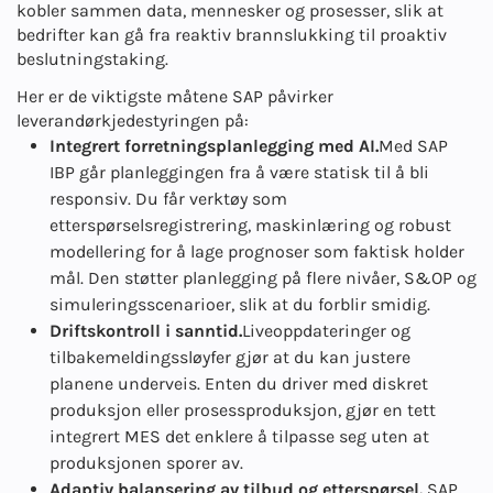
kobler sammen data, mennesker og prosesser, slik at
bedrifter kan gå fra reaktiv brannslukking til proaktiv
beslutningstaking.
Her er de viktigste måtene SAP påvirker
leverandørkjedestyringen på:
Integrert forretningsplanlegging med AI.
Med SAP
IBP går planleggingen fra å være statisk til å bli
responsiv. Du får verktøy som
etterspørselsregistrering, maskinlæring og robust
modellering for å lage prognoser som faktisk holder
mål. Den støtter planlegging på flere nivåer, S&OP og
simuleringsscenarioer, slik at du forblir smidig.
Driftskontroll i sanntid.
Liveoppdateringer og
tilbakemeldingssløyfer gjør at du kan justere
planene underveis. Enten du driver med diskret
produksjon eller prosessproduksjon, gjør en tett
integrert MES det enklere å tilpasse seg uten at
produksjonen sporer av.
Adaptiv balansering av tilbud og etterspørsel.
SAP