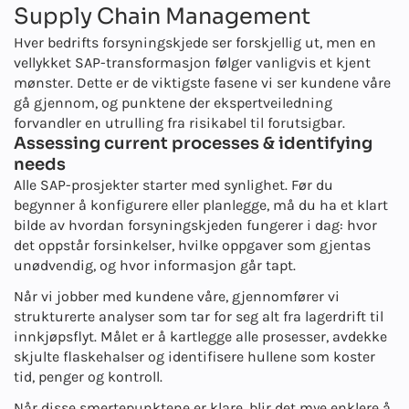
Supply Chain Management
Hver bedrifts forsyningskjede ser forskjellig ut, men en
vellykket SAP-transformasjon følger vanligvis et kjent
mønster. Dette er de viktigste fasene vi ser kundene våre
gå gjennom, og punktene der ekspertveiledning
forvandler en utrulling fra risikabel til forutsigbar.
Assessing current processes & identifying
needs
Alle SAP-prosjekter starter med synlighet. Før du
begynner å konfigurere eller planlegge, må du ha et klart
bilde av hvordan forsyningskjeden fungerer i dag: hvor
det oppstår forsinkelser, hvilke oppgaver som gjentas
unødvendig, og hvor informasjon går tapt.
Når vi jobber med kundene våre, gjennomfører vi
strukturerte analyser som tar for seg alt fra lagerdrift til
innkjøpsflyt. Målet er å kartlegge alle prosesser, avdekke
skjulte flaskehalser og identifisere hullene som koster
tid, penger og kontroll.
Når disse smertepunktene er klare, blir det mye enklere å