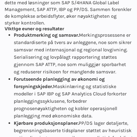
dette med løsninger som SAP S/4HANA Global Label
Management, SAP ATTP, IBP og PP/DS. Sammen forenkler
de komplekse arbeidsflyter, øker nøyaktigheten og
styrker kontrollen.
Viktige evner og resultater
Produktmerking og samsvar.
Merkingsprosessene er
standardiserte på tvers av anleggene, noe som sikrer
samsvar med internasjonal og regional lovgivning.
Serialisering og lovpålagt rapportering støttes
gjennom SAP ATTP, noe som muliggjør sporbarhet
og reduserer risikoen for manglende samsvar.
Forutseende planlegging av økonomi og
forsyningskjeder.
Maskinlæring og statistiske
modeller i SAP IBP og SAP Analytics Cloud forkorter
planleggingssyklusene, forbedrer
prognosenøyaktigheten og kobler operasjonell
planlegging med økonomiske data.
Kjørbare produksjonsplaner.
PP/DS lager detaljerte,
begrensningsbaserte tidsplaner støttet av heuristisk