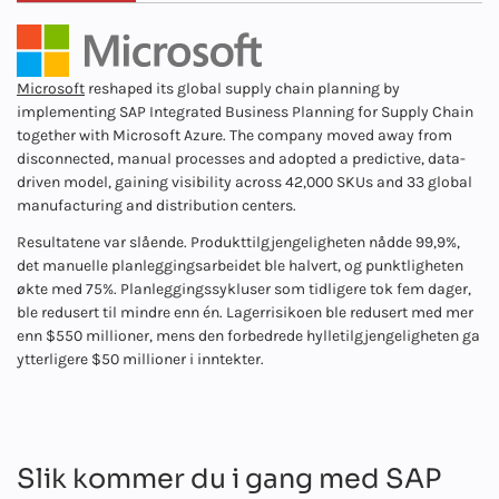
Microsoft
reshaped its global supply chain planning by
implementing SAP Integrated Business Planning for Supply Chain
together with Microsoft Azure. The company moved away from
Da
disconnected, manual processes and adopted a predictive, data-
mo
driven model, gaining visibility across 42,000 SKUs and 33 global
fo
manufacturing and distribution centers.
on
Resultatene var slående. Produkttilgjengeligheten nådde 99,9%,
co
det manuelle planleggingsarbeidet ble halvert, og punktligheten
wi
økte med 75%. Planleggingssykluser som tidligere tok fem dager,
di
ble redusert til mindre enn én. Lagerrisikoen ble redusert med mer
Me
enn $550 millioner, mens den forbedrede hylletilgjengeligheten ga
av
ytterligere $50 millioner i inntekter.
di
Lø
pr
sa
Slik kommer du i gang med SAP