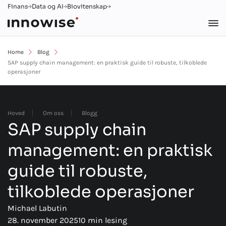
Finans
Data og AI
Biovitenskap
Home
Blog
SAP supply chain management: en praktisk guide til robuste, tilkoblede
operasjoner
Hoved
Om oss
Blogg
SAP supply chain
management: en praktisk
guide til robuste,
tilkoblede operasjoner
Michael Labutin
28. november 2025
10 min lesing