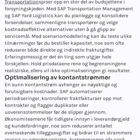
Transportation
spiser opp en stor del av budsjettene i
forsyningskjeden. Med SAP Transportation Management
og SAP Yard Logistics kan du planlegge og konsolidere
forsendelser, sammenligne transportører og velge
kostnadseffektive alternativer uten å gå glipp av
servicemål. Med scenariomodellering kan du teste ulike
tilnærminger før du bestiller kapasitet, noe som ofte
reduserer både direkte og indirekte fraktutgifter.
Erfaringsmessig er det én ting som utgjør hele
forskjellen: Hold prisdataene rene og begrensningene
realistiske, ellers vil ikke optimaliseringen gi resultater.
Optimalisering av kontantstrømmer
En sunn kontantstrøm avhenger av nøyaktige og
forutsigbare kostnader. SAP automatiserer
periodiseringer, kontrollerer fraktfakturaer opp mot
kontrakter og flagger duplikater eller
uoverensstemmelser før de slipper gjennom.
Økonomiteamene får tidligere innsyn i leverandørgjeld
og kundefordringer, noe som reduserer antallet
overraskende tilleggsavgifter og bidrar til en strammere
styring av arbeidskapitalen. Avstemmingen går også