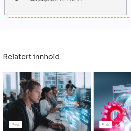
med prosjektet ditt umiddelbart.
Relatert innhold
Blogg
Blogg