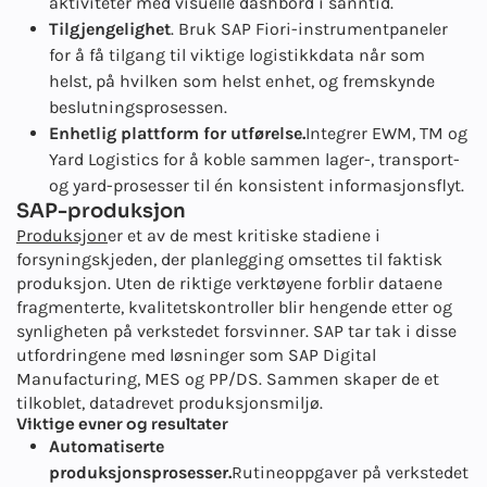
aktiviteter med visuelle dashbord i sanntid.
Tilgjengelighet
. Bruk SAP Fiori-instrumentpaneler
for å få tilgang til viktige logistikkdata når som
helst, på hvilken som helst enhet, og fremskynde
beslutningsprosessen.
Enhetlig plattform for utførelse.
Integrer EWM, TM og
Yard Logistics for å koble sammen lager-, transport-
og yard-prosesser til én konsistent informasjonsflyt.
SAP-produksjon
Produksjon
er et av de mest kritiske stadiene i
forsyningskjeden, der planlegging omsettes til faktisk
produksjon. Uten de riktige verktøyene forblir dataene
fragmenterte, kvalitetskontroller blir hengende etter og
synligheten på verkstedet forsvinner. SAP tar tak i disse
utfordringene med løsninger som SAP Digital
Manufacturing, MES og PP/DS. Sammen skaper de et
tilkoblet, datadrevet produksjonsmiljø.
Viktige evner og resultater
Automatiserte
produksjonsprosesser.
Rutineoppgaver på verkstedet