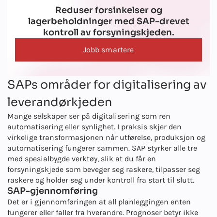
virksomheten din.
godkjenningsflyter for regulerte bransjer og former systemet
responsive dashbord som gjør komplekst arbeid enkelt på alle
Reduser forsinkelser og
slik at det passer perfekt til prosessene dine.
enheter. Teamene jobber raskere, opplæringstiden går ned, og
lagerbeholdninger med SAP-drevet
beslutninger tas i øyeblikket, hvor som helst.
kontroll av forsyningskjeden.
Jobb smartere
SAPs områder for digitalisering av
leverandørkjeden
Mange selskaper ser på digitalisering som ren
automatisering eller synlighet. I praksis skjer den
virkelige transformasjonen når utførelse, produksjon og
automatisering fungerer sammen. SAP styrker alle tre
med spesialbygde verktøy, slik at du får en
forsyningskjede som beveger seg raskere, tilpasser seg
raskere og holder seg under kontroll fra start til slutt.
SAP-gjennomføring
Det er i gjennomføringen at all planleggingen enten
fungerer eller faller fra hverandre. Prognoser betyr ikke