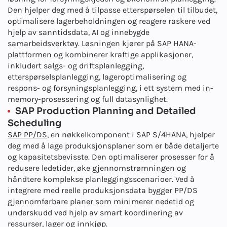
Den hjelper deg med å tilpasse etterspørselen til tilbudet,
optimalisere lagerbeholdningen og reagere raskere ved
hjelp av sanntidsdata, AI og innebygde
samarbeidsverktøy. Løsningen kjører på SAP HANA-
plattformen og kombinerer kraftige applikasjoner,
inkludert salgs- og driftsplanlegging,
etterspørselsplanlegging, lageroptimalisering og
respons- og forsyningsplanlegging, i ett system med in-
memory-prosessering og full datasynlighet.
SAP Production Planning and Detailed
Scheduling
SAP PP/DS
, en nøkkelkomponent i SAP S/4HANA, hjelper
deg med å lage produksjonsplaner som er både detaljerte
og kapasitetsbevisste. Den optimaliserer prosesser for å
redusere ledetider, øke gjennomstrømningen og
håndtere komplekse planleggingsscenarioer. Ved å
integrere med reelle produksjonsdata bygger PP/DS
gjennomførbare planer som minimerer nedetid og
underskudd ved hjelp av smart koordinering av
ressurser, lager og innkjøp.