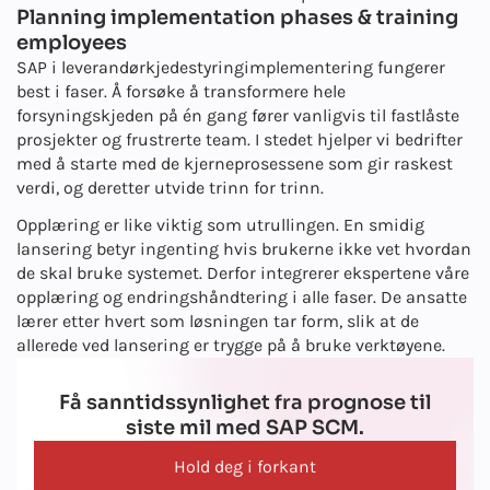
Planning implementation phases & training
employees
SAP i leverandørkjedestyring
implementering fungerer
best i faser. Å forsøke å transformere hele
forsyningskjeden på én gang fører vanligvis til fastlåste
prosjekter og frustrerte team. I stedet hjelper vi bedrifter
med å starte med de kjerneprosessene som gir raskest
verdi, og deretter utvide trinn for trinn.
Opplæring er like viktig som utrullingen. En smidig
lansering betyr ingenting hvis brukerne ikke vet hvordan
de skal bruke systemet. Derfor integrerer ekspertene våre
opplæring og endringshåndtering i alle faser. De ansatte
lærer etter hvert som løsningen tar form, slik at de
allerede ved lansering er trygge på å bruke verktøyene.
Få sanntidssynlighet fra prognose til
siste mil med SAP SCM.
Hold deg i forkant