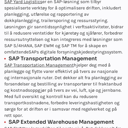
SAP Yard Logistics
er en SAP-løsning som tilbyr
spesialiserte verktøy for å optimalisere driften, inkludert
planlegging, utførelse og rapportering av
dokkplanlegging, trailersporing og ressursstyring.
Løsningen gir sanntidssynlighet i verftsaktiviteter, bidrar
til å redusere ventetider for kjøretøy og sjåfører, forbedrer
ressursutnyttelsen og kan integreres med løsninger som
SAP S/4HANA, SAP EWM og SAP TM for å skape en
omfattende
SAPs digitale forsyningskjede
styringssystem.
SAP Transportation Management
SAP Transportation Management
hjelper deg med å
planlegge og flytte varer effektivt på tvers av nasjonale
og internasjonale ruter. Det dekker alt fra planlegging av
forsendelser og bestilling av transportører til fraktanbud
og kostnadsoppgjør på tvers av vei, luft, sjø og jernbane.
Med full oversikt og kontroll kan du redusere
transportkostnadene, forbedre leveringshastigheten og
sørge for at driften er i samsvar med regelverket og på
rett spor.
SAP Extended Warehouse Management