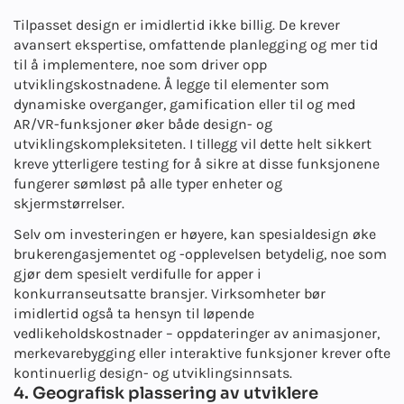
Tilpasset design er imidlertid ikke billig. De krever
avansert ekspertise, omfattende planlegging og mer tid
til å implementere, noe som driver opp
utviklingskostnadene. Å legge til elementer som
dynamiske overganger, gamification eller til og med
AR/VR-funksjoner øker både design- og
utviklingskompleksiteten. I tillegg vil dette helt sikkert
kreve ytterligere testing for å sikre at disse funksjonene
fungerer sømløst på alle typer enheter og
skjermstørrelser.
Selv om investeringen er høyere, kan spesialdesign øke
brukerengasjementet og -opplevelsen betydelig, noe som
gjør dem spesielt verdifulle for apper i
konkurranseutsatte bransjer. Virksomheter bør
imidlertid også ta hensyn til løpende
vedlikeholdskostnader – oppdateringer av animasjoner,
merkevarebygging eller interaktive funksjoner krever ofte
kontinuerlig design- og utviklingsinnsats.
4. Geografisk plassering av utviklere