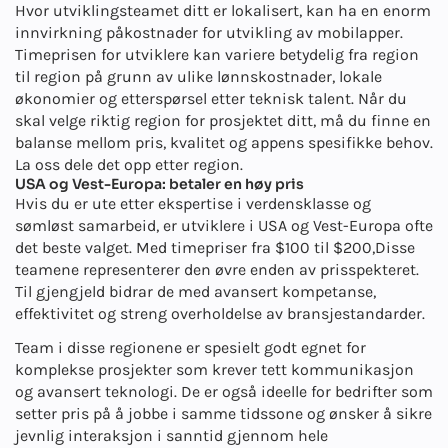
Hvor utviklingsteamet ditt er lokalisert, kan ha en enorm
innvirkning på
kostnader for utvikling av mobilapper
.
Timeprisen for utviklere kan variere betydelig fra region
til region på grunn av ulike lønnskostnader, lokale
økonomier og etterspørsel etter teknisk talent. Når du
skal velge riktig region for prosjektet ditt, må du finne en
balanse mellom pris, kvalitet og appens spesifikke behov.
La oss dele det opp etter region.
USA og Vest-Europa: betaler en høy pris
Hvis du er ute etter ekspertise i verdensklasse og
sømløst samarbeid, er utviklere i USA og Vest-Europa ofte
det beste valget. Med timepriser fra $100 til $200,
Disse
teamene representerer den øvre enden av prisspekteret.
Til gjengjeld bidrar de med avansert kompetanse,
effektivitet og streng overholdelse av bransjestandarder.
Team i disse regionene er spesielt godt egnet for
komplekse prosjekter som krever tett kommunikasjon
og avansert teknologi. De er også ideelle for bedrifter som
setter pris på å jobbe i samme tidssone og ønsker å sikre
jevnlig interaksjon i sanntid gjennom hele