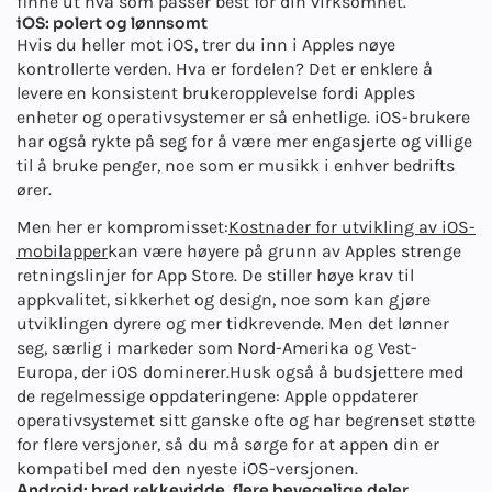
finne ut hva som passer best for din virksomhet.
iOS: polert og lønnsomt
Hvis du heller mot iOS, trer du inn i Apples nøye
kontrollerte verden. Hva er fordelen? Det er enklere å
levere en konsistent brukeropplevelse fordi Apples
enheter og operativsystemer er så enhetlige. iOS-brukere
har også rykte på seg for å være mer engasjerte og villige
til å bruke penger, noe som er musikk i enhver bedrifts
ører.
Men her er kompromisset:
Kostnader for utvikling av iOS-
mobilapper
kan være høyere på grunn av Apples strenge
retningslinjer for App Store. De stiller høye krav til
appkvalitet, sikkerhet og design, noe som kan gjøre
utviklingen dyrere og mer tidkrevende. Men det lønner
seg, særlig i markeder som Nord-Amerika og Vest-
Europa, der iOS dominerer.
Husk også å budsjettere med
de regelmessige oppdateringene: Apple oppdaterer
operativsystemet sitt ganske ofte og har begrenset støtte
for flere versjoner, så du må sørge for at appen din er
kompatibel med den nyeste iOS-versjonen.
Android: bred rekkevidde, flere bevegelige deler