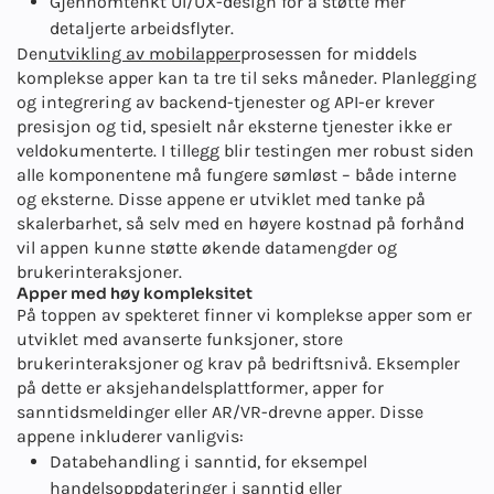
Gjennomtenkt UI/UX-design for å støtte mer
detaljerte arbeidsflyter.
Den
utvikling av mobilapper
prosessen for middels
komplekse apper kan ta tre til seks måneder. Planlegging
og integrering av backend-tjenester og API-er krever
presisjon og tid, spesielt når eksterne tjenester ikke er
veldokumenterte. I tillegg blir testingen mer robust siden
alle komponentene må fungere sømløst – både interne
og eksterne. Disse appene er utviklet med tanke på
skalerbarhet, så selv med en høyere kostnad på forhånd
vil appen kunne støtte økende datamengder og
brukerinteraksjoner.
Apper med høy kompleksitet
På toppen av spekteret finner vi komplekse apper som er
utviklet med avanserte funksjoner, store
brukerinteraksjoner og krav på bedriftsnivå. Eksempler
på dette er aksjehandelsplattformer, apper for
sanntidsmeldinger eller AR/VR-drevne apper. Disse
appene inkluderer vanligvis:
Databehandling i sanntid, for eksempel
handelsoppdateringer i sanntid eller