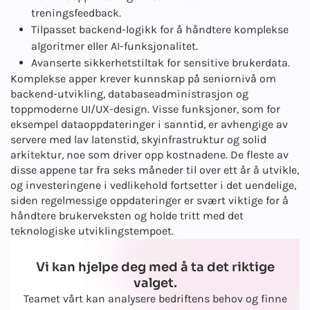
treningsfeedback.
Tilpasset backend-logikk for å håndtere komplekse
algoritmer eller AI-funksjonalitet.
Avanserte sikkerhetstiltak for sensitive brukerdata.
Komplekse apper krever kunnskap på seniornivå om
backend-utvikling, databaseadministrasjon og
toppmoderne UI/UX-design. Visse funksjoner, som for
eksempel dataoppdateringer i sanntid, er avhengige av
servere med lav latenstid, skyinfrastruktur og solid
arkitektur, noe som driver opp kostnadene. De fleste av
disse appene tar fra seks måneder til over ett år å utvikle,
og investeringene i vedlikehold fortsetter i det uendelige,
siden regelmessige oppdateringer er svært viktige for å
håndtere brukerveksten og holde tritt med det
teknologiske utviklingstempoet.
Vi kan hjelpe deg med å ta det riktige
valget.
Teamet vårt kan analysere bedriftens behov og finne