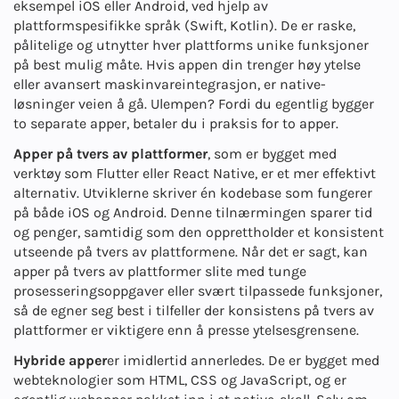
eksempel iOS eller Android, ved hjelp av
plattformspesifikke språk (Swift, Kotlin). De er raske,
pålitelige og utnytter hver plattforms unike funksjoner
på best mulig måte. Hvis appen din trenger høy ytelse
eller avansert maskinvareintegrasjon, er native-
løsninger veien å gå. Ulempen? Fordi du egentlig bygger
to separate apper, betaler du i praksis for to apper.
Apper på tvers av plattformer
, som er bygget med
verktøy som Flutter eller React Native, er et mer effektivt
alternativ. Utviklerne skriver én kodebase som fungerer
på både iOS og Android. Denne tilnærmingen sparer tid
og penger, samtidig som den opprettholder et konsistent
utseende på tvers av plattformene. Når det er sagt, kan
apper på tvers av plattformer slite med tunge
prosesseringsoppgaver eller svært tilpassede funksjoner,
så de egner seg best i tilfeller der konsistens på tvers av
plattformer er viktigere enn å presse ytelsesgrensene.
Hybride apper
er imidlertid annerledes. De er bygget med
webteknologier som HTML, CSS og JavaScript, og er