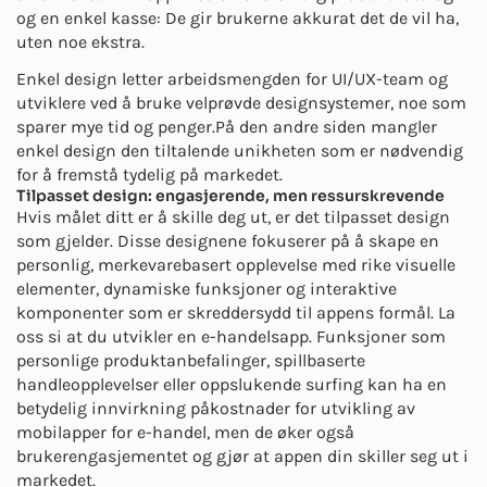
og en enkel kasse: De gir brukerne akkurat det de vil ha,
uten noe ekstra.
Enkel design letter arbeidsmengden for UI/UX-team og
utviklere ved å bruke velprøvde designsystemer, noe som
sparer mye tid og penger.
På den andre siden mangler
enkel design den tiltalende unikheten som er nødvendig
for å fremstå tydelig på markedet.
Tilpasset design: engasjerende, men ressurskrevende
Hvis målet ditt er å skille deg ut, er det tilpasset design
som gjelder. Disse designene fokuserer på å skape en
personlig, merkevarebasert opplevelse med rike visuelle
elementer, dynamiske funksjoner og interaktive
komponenter som er skreddersydd til appens formål. La
oss si at du utvikler en e-handelsapp. Funksjoner som
personlige produktanbefalinger, spillbaserte
handleopplevelser eller oppslukende surfing kan ha en
betydelig innvirkning på
kostnader for utvikling av
mobilapper for e-handel
, men de øker også
brukerengasjementet og gjør at appen din skiller seg ut i
markedet.