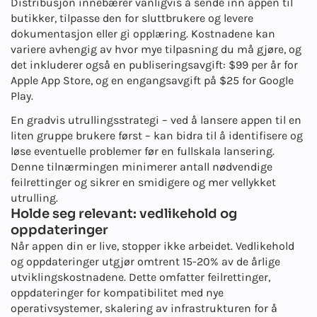
Distribusjon innebærer vanligvis å sende inn appen til
butikker, tilpasse den for sluttbrukere og levere
dokumentasjon eller gi opplæring. Kostnadene kan
variere avhengig av hvor mye tilpasning du må gjøre, og
det inkluderer også en publiseringsavgift: $99 per år for
Apple App Store, og en engangsavgift på $25 for Google
Play.
En gradvis utrullingsstrategi – ved å lansere appen til en
liten gruppe brukere først – kan bidra til å identifisere og
løse eventuelle problemer før en fullskala lansering.
Denne tilnærmingen minimerer antall nødvendige
feilrettinger og sikrer en smidigere og mer vellykket
utrulling.
Holde seg relevant: vedlikehold og
oppdateringer
Når appen din er live, stopper ikke arbeidet. Vedlikehold
og oppdateringer utgjør omtrent 15-20% av de årlige
utviklingskostnadene. Dette omfatter feilrettinger,
oppdateringer for kompatibilitet med nye
operativsystemer, skalering av infrastrukturen for å