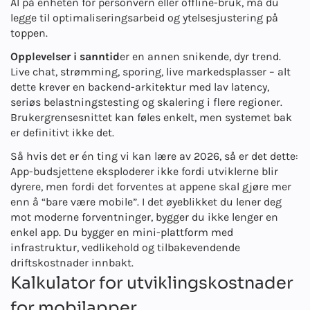
AI på enheten for personvern eller offline-bruk, må du
legge til optimaliseringsarbeid og ytelsesjustering på
toppen.
Opplevelser i sanntid
er en annen snikende, dyr trend.
Live chat, strømming, sporing, live markedsplasser – alt
dette krever en backend-arkitektur med lav latency,
seriøs belastningstesting og skalering i flere regioner.
Brukergrensesnittet kan føles enkelt, men systemet bak
er definitivt ikke det.
Så hvis det er én ting vi kan lære av 2026, så er det dette:
App-budsjettene eksploderer ikke fordi utviklerne blir
dyrere, men fordi det forventes at appene skal gjøre mer
enn å “bare være mobile”. I det øyeblikket du lener deg
mot moderne forventninger, bygger du ikke lenger en
enkel app. Du bygger en mini-plattform med
infrastruktur, vedlikehold og tilbakevendende
driftskostnader innbakt.
Kalkulator for utviklingskostnader
for mobilapper