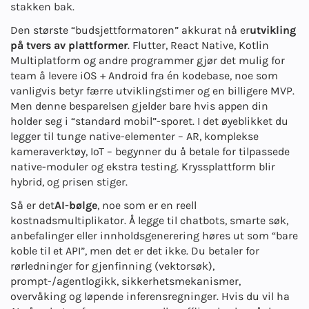
stakken bak.
Den største “budsjettformatoren” akkurat nå er
utvikling
på tvers av plattformer
. Flutter, React Native, Kotlin
Multiplatform og andre programmer gjør det mulig for
team å levere iOS + Android fra én kodebase, noe som
vanligvis betyr færre utviklingstimer og en billigere MVP.
Men denne besparelsen gjelder bare hvis appen din
holder seg i “standard mobil”-sporet. I det øyeblikket du
legger til tunge native-elementer – AR, komplekse
kameraverktøy, IoT – begynner du å betale for tilpassede
native-moduler og ekstra testing. Kryssplattform blir
hybrid, og prisen stiger.
Så er det
AI-bølge
, noe som er en reell
kostnadsmultiplikator. Å legge til chatbots, smarte søk,
anbefalinger eller innholdsgenerering høres ut som “bare
koble til et API”, men det er det ikke. Du betaler for
rørledninger for gjenfinning (vektorsøk),
prompt-/agentlogikk, sikkerhetsmekanismer,
overvåking og løpende inferensregninger. Hvis du vil ha