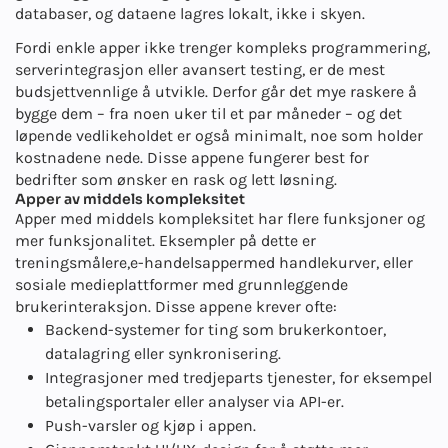
databaser, og dataene lagres lokalt, ikke i skyen.
Fordi enkle apper ikke trenger kompleks programmering,
serverintegrasjon eller avansert testing, er de mest
budsjettvennlige å utvikle. Derfor går det mye raskere å
bygge dem – fra noen uker til et par måneder – og det
løpende vedlikeholdet er også minimalt, noe som holder
kostnadene nede. Disse appene fungerer best for
bedrifter som ønsker en rask og lett løsning.
Apper av middels kompleksitet
Apper med middels kompleksitet har flere funksjoner og
mer funksjonalitet. Eksempler på dette er
treningsmålere,
e-handelsapper
med handlekurver, eller
sosiale medieplattformer med grunnleggende
brukerinteraksjon. Disse appene krever ofte:
Backend-systemer for ting som brukerkontoer,
datalagring eller synkronisering.
Integrasjoner med tredjeparts tjenester, for eksempel
betalingsportaler eller analyser via API-er.
Push-varsler og kjøp i appen.