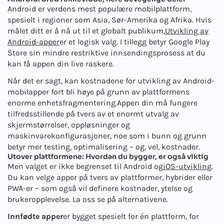
Android er verdens mest populære mobilplattform,
spesielt i regioner som Asia, Sør-Amerika og Afrika. Hvis
målet ditt er å nå ut til et globalt publikum,
Utvikling av
Android-apper
er et logisk valg. I tillegg betyr Google Play
Store sin mindre restriktive innsendingsprosess at du
kan få appen din live raskere.
Når det er sagt, kan kostnadene for utvikling av Android-
mobilapper fort bli høye på grunn av plattformens
enorme enhetsfragmentering.
Appen din må fungere
tilfredsstillende på tvers av et enormt utvalg av
skjermstørrelser, oppløsninger og
maskinvarekonfigurasjoner, noe som i bunn og grunn
betyr mer testing, optimalisering – og, vel, kostnader.
Utover plattformene: Hvordan du bygger, er også viktig
Men valget er ikke begrenset til Android og
iOS-utvikling
.
Du kan velge apper på tvers av plattformer, hybrider eller
PWA-er – som også vil definere kostnader, ytelse og
brukeropplevelse. La oss se på alternativene.
Innfødte apper
er bygget spesielt for én plattform, for