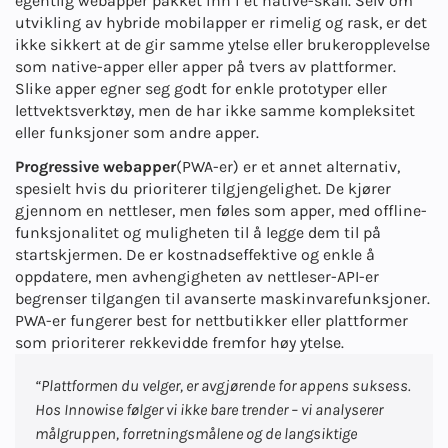
egentlig webapper pakket inn i et native-skall. Selv om
utvikling av hybride mobilapper er rimelig og rask, er det
ikke sikkert at de gir samme ytelse eller brukeropplevelse
som native-apper eller apper på tvers av plattformer.
Slike apper egner seg godt for enkle prototyper eller
lettvektsverktøy, men de har ikke samme kompleksitet
eller funksjoner som andre apper.
Progressive webapper
(PWA-er) er et annet alternativ,
spesielt hvis du prioriterer tilgjengelighet. De kjører
gjennom en nettleser, men føles som apper, med offline-
funksjonalitet og muligheten til å legge dem til på
startskjermen. De er kostnadseffektive og enkle å
oppdatere, men avhengigheten av nettleser-API-er
begrenser tilgangen til avanserte maskinvarefunksjoner.
PWA-er fungerer best for nettbutikker eller plattformer
som prioriterer rekkevidde fremfor høy ytelse.
“
Plattformen du velger, er avgjørende for appens suksess.
Hos Innowise følger vi ikke bare trender – vi analyserer
målgruppen, forretningsmålene og de langsiktige