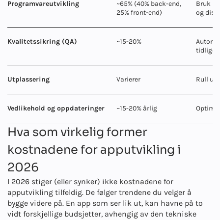
Programvareutvikling
~65% (40% back-end,
Bruk la
25% front-end)
og distr
Kvalitetssikring (QA)
~15-20%
Automati
tidliger
Utplassering
Varierer
Rull ut 
Vedlikehold og oppdateringer
~15-20% årlig
Optimal
Hva som virkelig former
kostnadene for apputvikling i
2026
I 2026 stiger (eller synker) ikke kostnadene for
apputvikling tilfeldig. De følger trendene du velger å
bygge videre på. En app som ser lik ut, kan havne på to
vidt forskjellige budsjetter, avhengig av den tekniske