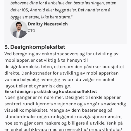
behovene dine for å anbefale den beste løsningen, enten
det er iOS, Android eller begge deler. Det handler om å
bygge smartere, ikke bare større.
“
Dmitry Nazarevich
CTO
3. Designkompleksitet
Ved beregning av en
kostnadsoverslag for utvikling av
mobilapper
, er det viktig å ta hensyn til
designkompleksiteten, ettersom den påvirker budsjettet
direkte. Den
kostnader for utvikling av mobilapper
kan
variere betydelig avhengig av om du velger en enkel
layout eller et dynamisk design.
Enkel design: praktisk og kostnadseffektivt
Noen ganger er mindre mer. Designet til enkle apper er
sentrert rundt kjernefunksjonene og unngår unødvendig
visuell kompleksitet. Mange av dem baserer seg på
standardmaler og grunnleggende navigasjonsmønstre,
noe som gjør dem raskere og billigere å utvikle. Tenk på
en enkel butikk-app med en oversiktlig produktkatalog