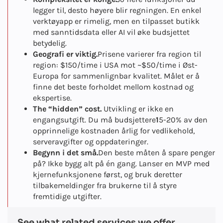
legger til, desto høyere blir regningen. En enkel
verktøyapp er rimelig, men en tilpasset butikk
med sanntidsdata eller AI vil øke budsjettet
betydelig.
Geografi er viktig.
Prisene varierer fra region til
region: $150/time i USA mot ~$50/time i Øst-
Europa for sammenlignbar kvalitet. Målet er å
finne det beste forholdet mellom kostnad og
ekspertise.
The “hidden” cost.
Utvikling er ikke en
engangsutgift. Du må budsjettere
1
5-20% av den
opprinnelige kostnaden årlig for vedlikehold,
serveravgifter og oppdateringer.
Begynn i det små.
Den beste måten å spare penger
på? Ikke bygg alt på én gang. Lanser en MVP med
kjernefunksjonene først, og bruk deretter
tilbakemeldinger fra brukerne til å styre
fremtidige utgifter.
See what related services we offer