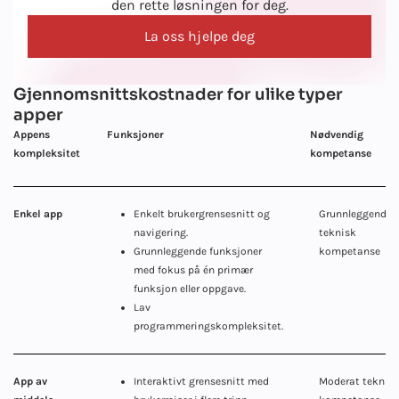
den rette løsningen for deg.
La oss hjelpe deg
Gjennomsnittskostnader for ulike typer
apper
Appens
Funksjoner
Nødvendig
kompleksitet
kompetanse
Enkel app
Enkelt brukergrensesnitt og
Grunnleggende
navigering.
teknisk
Grunnleggende funksjoner
kompetanse
med fokus på én primær
funksjon eller oppgave.
Lav
programmeringskompleksitet.
App av
Interaktivt grensesnitt med
Moderat teknis