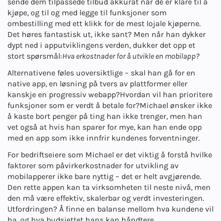
sende dem tilpassede tilbud akkurat når de er klare til å
kjøpe, og til og med legge til funksjoner som
ombestilling med ett klikk for de mest lojale kjøperne.
Det høres fantastisk ut, ikke sant? Men når han dykker
dypt ned i apputviklingens verden, dukker det opp et
stort spørsmål:
Hva er
kostnader for å utvikle en mobilapp
?
Alternativene føles uoversiktlige – skal han gå for en
native app, en løsning på tvers av plattformer eller
kanskje en progressiv webapp?
Hvordan vil han prioritere
funksjoner som er verdt å betale for?
Michael ønsker ikke
å kaste bort penger på ting han ikke trenger, men han
vet også at hvis han sparer for mye, kan han ende opp
med en app som ikke innfrir kundenes forventninger.
For bedriftseiere som Michael er det viktig å forstå hvilke
faktorer som påvirker
kostnader for utvikling av
mobilapper
er ikke bare nyttig – det er helt avgjørende.
Den rette appen kan ta virksomheten til neste nivå, men
den må være effektiv, skalerbar og verdt investeringen.
Utfordringen? Å finne en balanse mellom hva kundene vil
ha, og hva budsjettet hans kan håndtere.