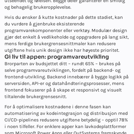
utseendet og følelsen. Begge deler garanterer en smidig
og behagelig brukeropplevelse.
Hvis du ønsker å kutte kostnader på dette stadiet, kan
du vurdere å gjenbruke eksisterende
programvarekomponenter eller verktøy. Modulær design
gjør det enkelt å vedlikeholde og oppgradere på lang sikt,
mens ferdige brukergrensesnittmaler kan redusere
utgiftene hvis unik design ikke har høyeste prioritet.
Gi liv til appen: programvareutvikling
Brorparten av budsjettet ditt – rundt 65% – brukes på
selve programvareutviklingen, fordelt på backend- og
frontend-utvikling. Backend innebærer å bygge logikk på
serversiden, API-er og datahåndteringsprosesser, mens
frontend fokuserer på å skape et responsivt og visuelt
tiltalende brukergrensesnitt.
For å optimalisere kostnadene i denne fasen kan
automatisering av kodeintegrasjon og distribusjon med
CI/CD-pipelines redusere utgiftene betydelig – opptil 78%
i noen tilfeller. For enklere apper kan lavkodeplattformer
som Microsoft Power Apps eller OutSystems fremskynde