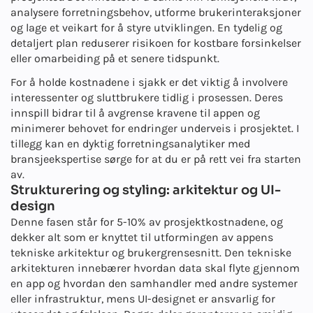
analysere forretningsbehov, utforme brukerinteraksjoner
og lage et veikart for å styre utviklingen. En tydelig og
detaljert plan reduserer risikoen for kostbare forsinkelser
eller omarbeiding på et senere tidspunkt.
For å holde kostnadene i sjakk er det viktig å involvere
interessenter og sluttbrukere tidlig i prosessen. Deres
innspill bidrar til å avgrense kravene til appen og
minimerer behovet for endringer underveis i prosjektet. I
tillegg kan en dyktig forretningsanalytiker med
bransjeekspertise sørge for at du er på rett vei fra starten
av.
Strukturering og styling: arkitektur og UI-
design
Denne fasen står for 5-10% av prosjektkostnadene, og
dekker alt som er knyttet til utformingen av appens
tekniske arkitektur og brukergrensesnitt. Den tekniske
arkitekturen innebærer hvordan data skal flyte gjennom
en app og hvordan den samhandler med andre systemer
eller infrastruktur, mens UI-designet er ansvarlig for