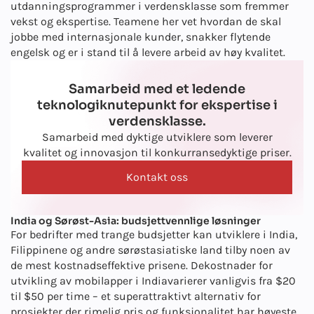
utdanningsprogrammer i verdensklasse som fremmer
vekst og ekspertise. Teamene her vet hvordan de skal
jobbe med internasjonale kunder, snakker flytende
engelsk og er i stand til å levere arbeid av høy kvalitet.
Samarbeid med et ledende
teknologiknutepunkt for ekspertise i
verdensklasse.
Samarbeid med dyktige utviklere som leverer
kvalitet og innovasjon til konkurransedyktige priser.
Kontakt oss
India og Sørøst-Asia: budsjettvennlige løsninger
For bedrifter med trange budsjetter kan utviklere i India,
Filippinene og andre sørøstasiatiske land tilby noen av
de mest kostnadseffektive prisene. De
kostnader for
utvikling av mobilapper i India
varierer vanligvis fra $20
til $50 per time – et superattraktivt alternativ for
prosjekter der rimelig pris og funksjonalitet har høyeste