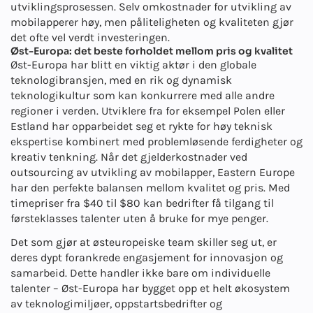
utviklingsprosessen. Selv om
kostnader for utvikling av
mobilapper
er høy, men påliteligheten og kvaliteten gjør
det ofte vel verdt investeringen.
Øst-Europa: det beste forholdet mellom pris og kvalitet
Øst-Europa har blitt en viktig aktør i den globale
teknologibransjen, med en rik og dynamisk
teknologikultur som kan konkurrere med alle andre
regioner i verden. Utviklere fra for eksempel Polen eller
Estland har opparbeidet seg et rykte for høy teknisk
ekspertise kombinert med problemløsende ferdigheter og
kreativ tenkning. Når det gjelder
kostnader ved
outsourcing av utvikling av mobilapper
, Eastern Europe
har den perfekte balansen mellom kvalitet og pris. Med
timepriser fra $40 til $80 kan bedrifter få tilgang til
førsteklasses talenter uten å bruke for mye penger.
Det som gjør at østeuropeiske team skiller seg ut, er
deres dypt forankrede engasjement for innovasjon og
samarbeid. Dette handler ikke bare om individuelle
talenter – Øst-Europa har bygget opp et helt økosystem
av teknologimiljøer, oppstartsbedrifter og