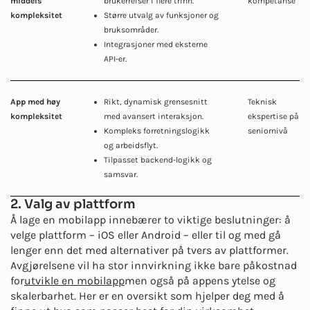
middels
brukerreiser i flere trinn.
kompetanse
kompleksitet
Større utvalg av funksjoner og
bruksområder.
Integrasjoner med eksterne
API-er.
App med høy
Rikt, dynamisk grensesnitt
Teknisk
kompleksitet
med avansert interaksjon.
ekspertise på
Kompleks forretningslogikk
seniornivå
og arbeidsflyt.
Tilpasset backend-logikk og
samsvar.
2. Valg av plattform
Å lage en mobilapp innebærer to viktige beslutninger: å
velge plattform – iOS eller Android
– eller til og med gå
lenger enn det med alternativer på tvers av plattformer.
Avgjørelsene vil ha stor innvirkning ikke bare på
kostnad
for
utvikle en mobilapp
men også på appens ytelse og
skalerbarhet. Her er en oversikt som hjelper deg med å