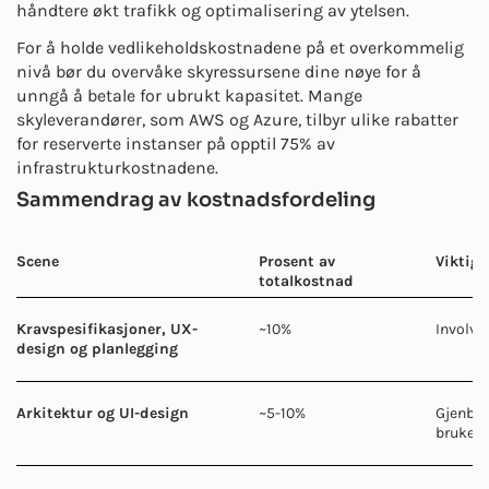
håndtere økt trafikk og optimalisering av ytelsen.
For å holde vedlikeholdskostnadene på et overkommelig
nivå bør du overvåke skyressursene dine nøye for å
unngå å betale for ubrukt kapasitet. Mange
skyleverandører, som AWS og Azure, tilbyr ulike rabatter
for reserverte instanser på opptil 75% av
infrastrukturkostnadene.
Sammendrag av kostnadsfordeling
Scene
Prosent av
Viktige
totalkostnad
Kravspesifikasjoner, UX-
~10%
Involver
design og planlegging
Arkitektur og UI-design
~5-10%
Gjenbru
brukerg