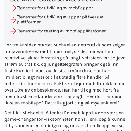
Tjenester for utvikling av mobilapper
Tjenester for utvikling av apper på tvers av
plattformer
Tjenester for testing av mobilapplikasjoner
For tre år siden startet Michael en nettbutikk som selger
miljøvennlige varer til hjemmet, og det har vært en
relativt vellykket forretning så langt.
Nettsiden får en jevn
strøm av trafikk, og jungeltelegrafen bringer også inn
faste kunder.
I løpet av de siste månedene har han
imidlertid lagt merke til at stadig flere handler på
nettstedet fra mobilen. Faktisk utgjør mobiltrafikken nå
over 60% av de besøkende. Han har til og med hørt fra
noen frustrerte kunder som har sagt: “Hvorfor har dere
ikke en mobilapp? Det ville gjort ting så mye enklere!”
Det fikk Michael til å tenke: En mobilapp kunne være en
game-changer for virksomheten hans. Tenk deg å kunne
tilby kundene en smidigere og raskere handleopplevelse,